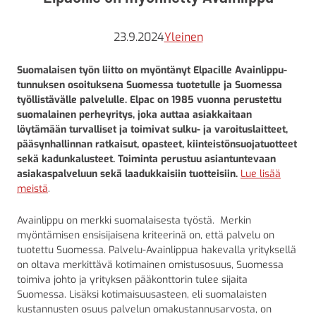
23.9.2024
Yleinen
Suomalaisen työn liitto on myöntänyt Elpacille Avainlippu-
tunnuksen osoituksena Suomessa tuotetulle ja Suomessa
työllistävälle palvelulle.
Elpac on 1985 vuonna perustettu
suomalainen perheyritys, joka auttaa asiakkaitaan
löytämään turvalliset ja toimivat sulku- ja varoituslaitteet,
pääsynhallinnan ratkaisut, opasteet, kiinteistönsuojatuotteet
sekä kadunkalusteet. Toiminta perustuu asiantuntevaan
asiakaspalveluun sekä laadukkaisiin tuotteisiin.
Lue lisää
meistä
.
Avainlippu on merkki suomalaisesta työstä. Merkin
myöntämisen ensisijaisena kriteerinä on, että palvelu on
tuotettu Suomessa. Palvelu-Avainlippua hakevalla yrityksellä
on oltava merkittävä kotimainen omistusosuus, Suomessa
toimiva johto ja yrityksen pääkonttorin tulee sijaita
Suomessa. Lisäksi kotimaisuusasteen, eli suomalaisten
kustannusten osuus palvelun omakustannusarvosta, on