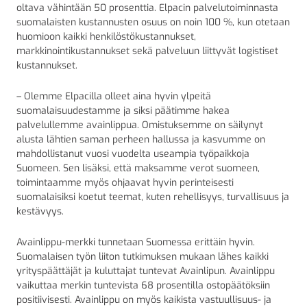
oltava vähintään 50 prosenttia. Elpacin palvelutoiminnasta
suomalaisten kustannusten osuus on noin 100 %, kun otetaan
huomioon kaikki henkilöstökustannukset,
markkinointikustannukset sekä palveluun liittyvät logistiset
kustannukset.
– Olemme Elpacilla olleet aina hyvin ylpeitä
suomalaisuudestamme ja siksi päätimme hakea
palvelullemme avainlippua. Omistuksemme on säilynyt
alusta lähtien saman perheen hallussa ja kasvumme on
mahdollistanut vuosi vuodelta useampia työpaikkoja
Suomeen. Sen lisäksi, että maksamme verot suomeen,
toimintaamme myös ohjaavat hyvin perinteisesti
suomalaisiksi koetut teemat, kuten rehellisyys, turvallisuus ja
kestävyys.
Avainlippu-merkki tunnetaan Suomessa erittäin hyvin.
Suomalaisen työn liiton tutkimuksen mukaan lähes kaikki
yrityspäättäjät ja kuluttajat tuntevat Avainlipun. Avainlippu
vaikuttaa merkin tuntevista 68 prosentilla ostopäätöksiin
positiivisesti. Avainlippu on myös kaikista vastuullisuus- ja