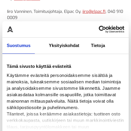
Iiro Vanninen, Toimitusjohtaja, Elpac Oy,
iiro@elpac.fi
, 040 910
0009
Nina Pohjoiskoski, asiakkuuspäällikkö, Suomalaisen työn
liitto,
nina.pohjoiskoski@suomalainentyo.fi
, 050 344 6048
Suostumus
Yksityiskohdat
Tietoja
Elpac Oy
vuonna 1985 perustettu suomalainen perheyritys.
Elpac on tukkupalvelu, jonka laajasta valikoimasta löytyy
sulku- ja varoituslaitteita, kulunohjaustuotteita sekä
Tämä sivusto käyttää evästeitä
kadunkalusteita. Yritysfuusion myötä Elpac myös valmistaa
itse liikennemerkkejä ja opasteita Oulun
Käytämme evästeitä personoidaksemme sisältöä ja
toimipisteellä.
www.elpac.fi
mainoksia, tukeaksemme sosiaalisen median toimintoja
ja analysoidaksemme sivustomme liikennettä. Jaamme
Avainlippu on merkki suomalaisesta työstä. Se voidaan
asiakasdataa kolmansille osapuolille, jotka toimittavat
myöntää Suomessa valmistetuille tuotteille, Suomessa
mainonnan mittauspalveluita. Näitä tietoja voivat olla
tuotetuille palveluille sekä kotimaisille
sähköpostiosoite ja puhelinnumero.
verkkokaupoille.
www.avainlippu.fi
Tilanteet, joissa keräämme asiakastietoja: tuotteen osto
verkkokaupasta, uutiskirjeen tai muun markkinointiviestin
Suomalaisen työn liiton
päätehtävä on pitää huolta siitä, että
tilaus, tarjouspyyntölomakkeen tai muun