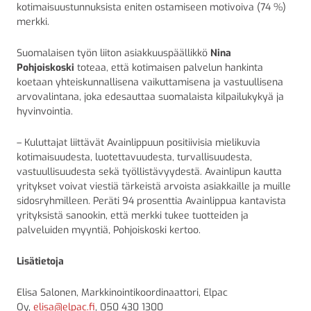
kotimaisuustunnuksista eniten ostamiseen motivoiva (74 %)
merkki.
Suomalaisen työn liiton asiakkuuspäällikkö
Nina
Pohjoiskoski
toteaa, että kotimaisen palvelun hankinta
koetaan yhteiskunnallisena vaikuttamisena ja vastuullisena
arvovalintana, joka edesauttaa suomalaista kilpailukykyä ja
hyvinvointia.
– Kuluttajat liittävät Avainlippuun positiivisia mielikuvia
kotimaisuudesta, luotettavuudesta, turvallisuudesta,
vastuullisuudesta sekä työllistävyydestä. Avainlipun kautta
yritykset voivat viestiä tärkeistä arvoista asiakkaille ja muille
sidosryhmilleen. Peräti 94 prosenttia Avainlippua kantavista
yrityksistä sanookin, että merkki tukee tuotteiden ja
palveluiden myyntiä, Pohjoiskoski kertoo.
Lisätietoja
Elisa Salonen, Markkinointikoordinaattori, Elpac
Oy,
elisa@elpac.fi
, 050 430 1300