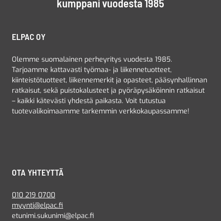
kumppani vuodesta 1985
ELPAC OY
Olemme suomalainen perheyritys vuodesta 1985.
Tarjoamme kattavasti työmaa- ja liikennetuotteet,
kiinteistötuotteet, liikennemerkit ja opasteet, pääsynhallinnan
ratkaisut, sekä puistokalusteet ja pyöräpysäköinnin ratkaisut
– kaikki kätevästi yhdestä paikasta. Voit tutustua
tuotevalikoimaamme tarkemmin verkkokaupassamme!
OTA YHTEYTTÄ
010 219 0700
myynti@elpac.fi
etunimi.sukunimi@elpac.fi