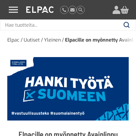
?
elpac.fi
Hae
Hae
tuotteita
Elpac
/
Uutiset
/
Yleinen
/
Elpacille on myönnetty Avainli
Elpacille on myönnetty Avainlippu