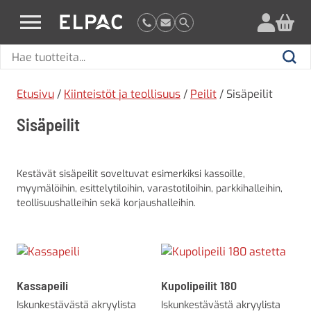
?
elpac.fi
Hae
Hae
tuotteita
Etusivu
/
Kiinteistöt ja teollisuus
/
Peilit
/ Sisäpeilit
Sisäpeilit
Kestävät sisäpeilit soveltuvat esimerkiksi kassoille,
myymälöihin, esittelytiloihin, varastotiloihin, parkkihalleihin,
teollisuushalleihin sekä korjaushalleihin.
Kassapeili
Kupolipeilit 180
Iskunkestävästä akryylista
Iskunkestävästä akryylista