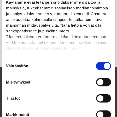
Käytämme evästeitä personoidaksemme sisältöä ja
mainoksia, tukeaksemme sosiaalisen median toimintoja
ja analysoidaksemme sivustomme liikennettä. Jaamme
asiakasdataa kolmansille osapuolille, jotka toimittavat
mainonnan mittauspalveluita. Näitä tietoja voivat olla
sähköpostiosoite ja puhelinnumero.
Tilanteet, joissa keräämme asiakastietoja: tuotteen osto
verkkokaupasta, uutiskirjeen tai muun markkinointiviestin
tilaus, tarjouspyyntölomakkeen tai muun
yhteydenottolomakkeen lähettäminen, käyttäjätilin
luominen, muut tilanteet, joissa kerätään ylläoleva tieto ja
Suostumuksen
pyydetään erillinen suostumus tiedon käyttämiseen
Välttämätön
valinta
markkinoinnissa. Hyväksymällä mainontaevästeet,
hyväksyt asiakasdatan jakamisen kolmansille osapuolille
Mieltymykset
mainonnan mittaamista varten.
Suomalainen perheyritys ja luotettava
kumppani vuodesta 1985
Tilastot
ELPAC OY
Markkinointi