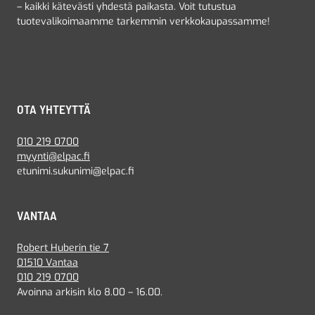
– kaikki kätevästi yhdestä paikasta. Voit tutustua
tuotevalikoimaamme tarkemmin verkkokaupassamme!
OTA YHTEYTTÄ
010 219 0700
myynti@elpac.fi
etunimi.sukunimi@elpac.fi
VANTAA
Robert Huberin tie 7
01510 Vantaa
010 219 0700
Avoinna arkisin klo 8.00 – 16.00.