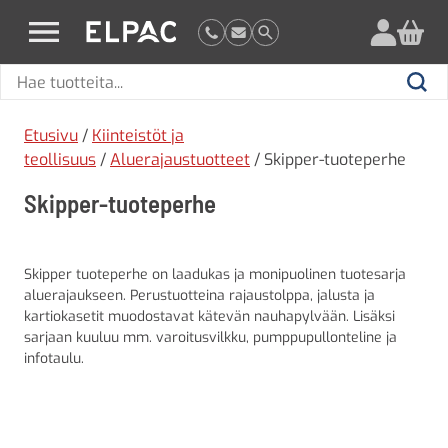
?
elpac.fi
Hae
Hae
tuotteita
Etusivu
/
Kiinteistöt ja
teollisuus
/
Aluerajaustuotteet
/ Skipper-tuoteperhe
Skipper-tuoteperhe
Skipper tuoteperhe on laadukas ja monipuolinen tuotesarja
aluerajaukseen. Perustuotteina rajaustolppa, jalusta ja
kartiokasetit muodostavat kätevän nauhapylvään. Lisäksi
sarjaan kuuluu mm. varoitusvilkku, pumppupullonteline ja
infotaulu.