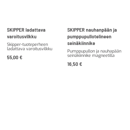
SKIPPER ladattava
SKIPPER nauhanpään ja
varoitusvilkku
pumppupullotelineen
seinäkiinnike
Skipper-tuoteperheen
ladattava varoitusvilkku
Pumppupullon ja nauhapään
seinäkiinnike magneetilla
55,00
€
16,50
€