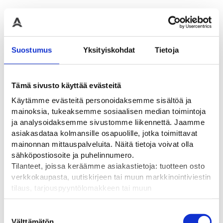
SKIPPER pilari- ja
SKIPPER
putkikiinnike, taitettu
pumppupulloteline
Taitettu pilarikiinnike ilman
Soveltuu alle 75 mm
magneetteja
halkaisijaltaan oleville
Suostumus
Yksityiskohdat
Tietoja
pumppupulloille
24,00
€
19,00
€
Tämä sivusto käyttää evästeitä
Käytämme evästeitä personoidaksemme sisältöä ja
mainoksia, tukeaksemme sosiaalisen median toimintoja
Ale!
ja analysoidaksemme sivustomme liikennettä. Jaamme
asiakasdataa kolmansille osapuolille, jotka toimittavat
mainonnan mittauspalveluita. Näitä tietoja voivat olla
sähköpostiosoite ja puhelinnumero.
Tilanteet, joissa keräämme asiakastietoja: tuotteen osto
verkkokaupasta, uutiskirjeen tai muun markkinointiviestin
tilaus, tarjouspyyntölomakkeen tai muun
yhteydenottolomakkeen lähettäminen, käyttäjätilin
luominen, muut tilanteet, joissa kerätään ylläoleva tieto ja
Suostumuksen
pyydetään erillinen suostumus tiedon käyttämiseen
SKIPPER seinäkiinnike
SKIPPER xs kartiokasetit
Välttämätön