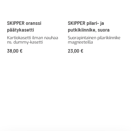
SKIPPER oranssi
SKIPPER pilari- ja
päätykasetti
putkikiinnike, suora
Kartiokasetti ilman nauhaa
Suorapintainen pilarikiinnike
ns. dummy-kasetti
magneeteilla
38,00
€
23,00
€