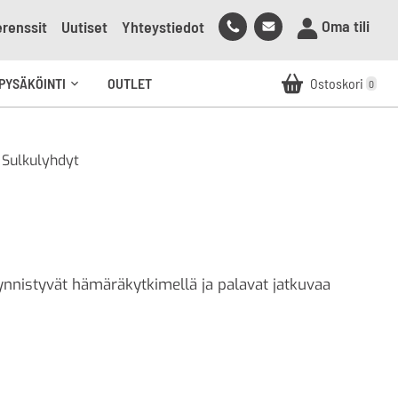
Soita
Lähetä
Oma tili
renssit
Uutiset
Yhteystiedot
meille
sähköpostia
meille
PYSÄKÖINTI
OUTLET
Ostoskori
0
Avaa
alavalikko
 Sulkulyhdyt
äynnistyvät hämäräkytkimellä ja palavat jatkuvaa