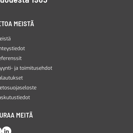
ETOA MEISTÄ
eistä
hteystiedot
eferenssit
yynti- ja toimitusehdot
alautukset
ietosuojaseloste
askutustiedot
URAA MEITÄ
Instagram
LinkedIn