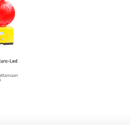
Euro-Led
oittamaan
ä