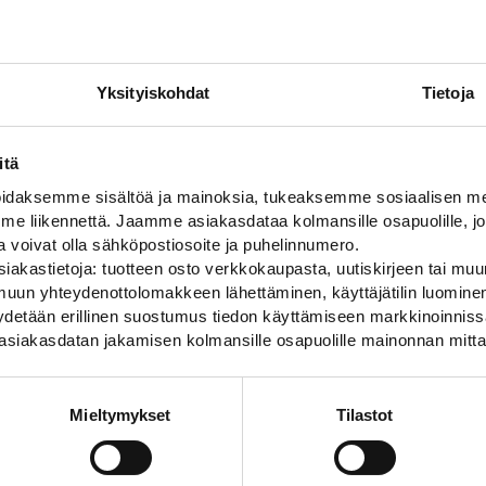
Yksityiskohdat
Tietoja
itä
daksemme sisältöä ja mainoksia, tukeaksemme sosiaalisen med
 liikennettä. Jaamme asiakasdataa kolmansille osapuolille, jo
ja voivat olla sähköpostiosoite ja puhelinnumero.
iakastietoja: tuotteen osto verkkokaupasta, uutiskirjeen tai muun
uun yhteydenottolomakkeen lähettäminen, käyttäjätilin luominen,
pyydetään erillinen suostumus tiedon käyttämiseen markkinoinni
asiakasdatan jakamisen kolmansille osapuolille mainonnan mitta
Mieltymykset
Tilastot