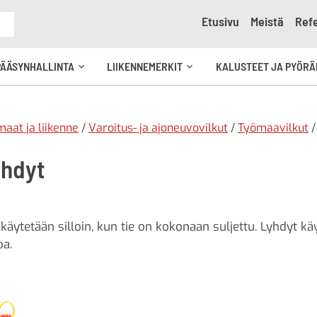
Etusivu
Meistä
Refe
e
PÄÄSYNHALLINTA
LIIKENNEMERKIT
KALUSTEET JA PYÖRÄ
Avaa
Avaa
kko
alavalikko
alavalikko
aat ja liikenne
/
Varoitus- ja ajoneuvovilkut
/
Työmaavilkut
/
yhdyt
 käytetään silloin, kun tie on kokonaan suljettu. Lyhdyt k
oa.