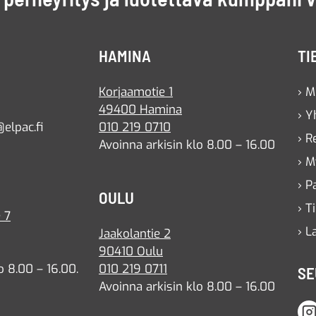
HAMINA
TI
Korjaamotie 1
› M
49400 Hamina
› Y
elpac.fi
010 219 0710
› R
Avoinna arkisin klo 8.00 – 16.00
› M
› P
OULU
› T
 7
› L
Jaakolantie 2
90410 Oulu
o 8.00 – 16.00.
010 219 0711
SE
Avoinna arkisin klo 8.00 – 16.00