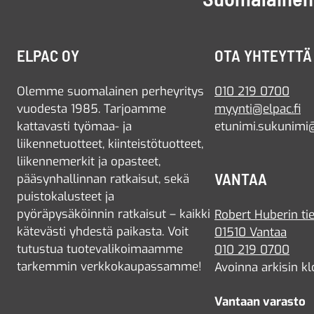
ELPAC OY
OTA YHTEYTTÄ
Olemme suomalainen perheyritys
010 219 0700
vuodesta 1985. Tarjoamme
myynti@elpac.fi
kattavasti työmaa- ja
etunimi.sukunimi@
liikennetuotteet, kiinteistötuotteet,
liikennemerkit ja opasteet,
VANTAA
pääsynhallinnan ratkaisut, sekä
puistokalusteet ja
pyöräpysäköinnin ratkaisut – kaikki
Robert Huberin tie
kätevästi yhdestä paikasta. Voit
01510 Vantaa
tutustua tuotevalikoimaamme
010 219 0700
tarkemmin verkkokaupassamme!
Avoinna arkisin kl
Vantaan varasto