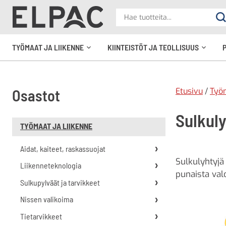
?
Hae
Ha
tuotteita
elpac.fi
TYÖMAAT JA LIIKENNE
KIINTEISTÖT JA TEOLLISUUS
Avaa
Avaa
alavalikko
alavali
Etusivu
/
Työm
Osastot
Sulkul
TYÖMAAT JA LIIKENNE
Aidat, kaiteet, raskassuojat
Sulkulyhtyjä
Liikenneteknologia
punaista val
Sulkupylväät ja tarvikkeet
Nissen valikoima
Tietarvikkeet