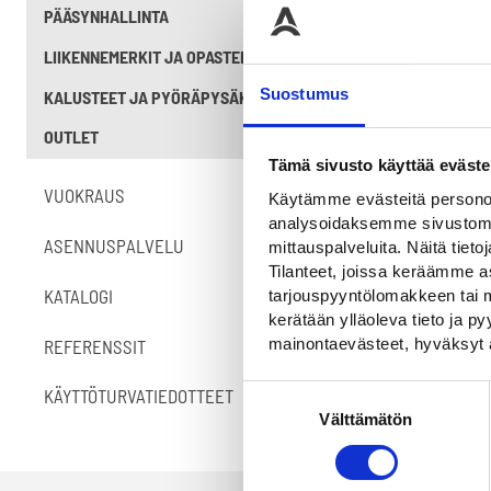
PÄÄSYNHALLINTA
LIIKENNEMERKIT JA OPASTEET
Suostumus
KALUSTEET JA PYÖRÄPYSÄKÖINTI
OUTLET
Tämä sivusto käyttää eväste
VUOKRAUS
Käytämme evästeitä personoi
analysoidaksemme sivustomme
ASENNUSPALVELU
mittauspalveluita. Näitä tieto
Tilanteet, joissa keräämme as
KATALOGI
tarjouspyyntölomakkeen tai m
kerätään ylläoleva tieto ja 
mainontaevästeet, hyväksyt 
REFERENSSIT
Suostumuksen
KÄYTTÖTURVATIEDOTTEET
Välttämätön
valinta