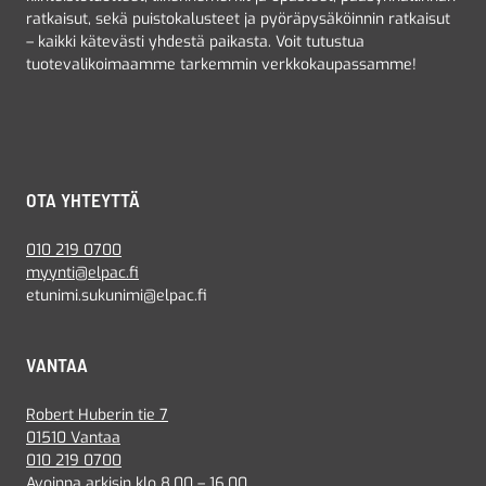
ratkaisut, sekä puistokalusteet ja pyöräpysäköinnin ratkaisut
– kaikki kätevästi yhdestä paikasta. Voit tutustua
tuotevalikoimaamme tarkemmin verkkokaupassamme!
OTA YHTEYTTÄ
010 219 0700
myynti@elpac.fi
etunimi.sukunimi@elpac.fi
VANTAA
Robert Huberin tie 7
01510 Vantaa
010 219 0700
Avoinna arkisin klo 8.00 – 16.00.