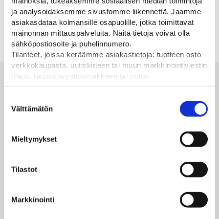
mainoksia, tukeaksemme sosiaalisen median toimintoja
Liikennemerkkien,
ja analysoidaksemme sivustomme liikennettä. Jaamme
nopeusnäyttöjen tai peilien
seinäkiinnitykseen.
asiakasdataa kolmansille osapuolille, jotka toimittavat
41,00
€
mainonnan mittauspalveluita. Näitä tietoja voivat olla
sähköpostiosoite ja puhelinnumero.
Tilanteet, joissa keräämme asiakastietoja: tuotteen osto
verkkokaupasta, uutiskirjeen tai muun markkinointiviestin
tilaus, tarjouspyyntölomakkeen tai muun
Alan parhaat merkit
yhteydenottolomakkeen lähettäminen, käyttäjätilin
luominen, muut tilanteet, joissa kerätään ylläoleva tieto ja
Suostumuksen
pyydetään erillinen suostumus tiedon käyttämiseen
Välttämätön
valinta
markkinoinnissa. Hyväksymällä mainontaevästeet,
hyväksyt asiakasdatan jakamisen kolmansille osapuolille
Mieltymykset
mainonnan mittaamista varten.
Tilastot
Markkinointi