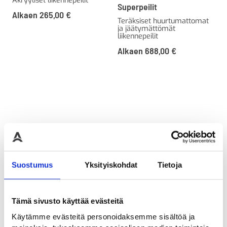
Akryyliset liikennepeilit
Superpeilit
Alkaen
265,00
€
Teräksiset huurtumattomat
ja jäätymättömät
liikennepeilit
Alkaen
688,00
€
Suostumus
Yksityiskohdat
Tietoja
Tämä sivusto käyttää evästeitä
Seinäkiinnike L-haara
60mm
Käytämme evästeitä personoidaksemme sisältöä ja