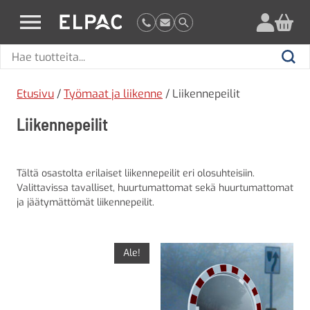
?
elpac.fi
Hae
Hae
tuotteita
Etusivu
/
Työmaat ja liikenne
/ Liikennepeilit
Liikennepeilit
Tältä osastolta erilaiset liikennepeilit eri olosuhteisiin.
Valittavissa tavalliset, huurtumattomat sekä huurtumattomat
ja jäätymättömät liikennepeilit.
Ale!