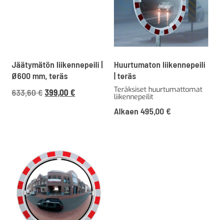
Jäätymätön liikennepeili |
Huurtumaton liikennepeili
Ø600 mm, teräs
| teräs
Teräksiset huurtumattomat
Alkuperäinen
Nykyinen
633,60
€
399,00
€
liikennepeilit
hinta
hinta
Alkaen
495,00
€
oli:
on:
633,60 €795,17 €.
399,00 €500,75 €.