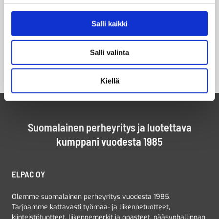
Salli kaikki
Salli valinta
Kiellä
Suomalainen perheyritys ja luotettava
kumppani vuodesta 1985
ELPAC OY
Olemme suomalainen perheyritys vuodesta 1985.
Tarjoamme kattavasti työmaa- ja liikennetuotteet,
kiinteistötuotteet, liikennemerkit ja opasteet, pääsynhallinnan