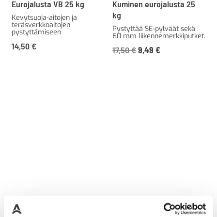
Eurojalusta VB 25 kg
Kuminen eurojalusta 25
kg
Kevytsuoja-aitojen ja
teräsverkkoaitojen
Pystyttää SE-pylväät sekä
pystyttämiseen
60 mm liikennemerkkiputket.
14,50
€
Alkuperäinen
Nykyinen
17,50
€
9,49
€
hinta
hinta
oli:
on:
17,50 €21,96 €.
9,49 €11,91 €.
Nissen Eurojalusta 15 kg
Nissen Eurojalusta 25kg
Jalusta Nissenin
Pystyttää kevytsuoja-aidat,