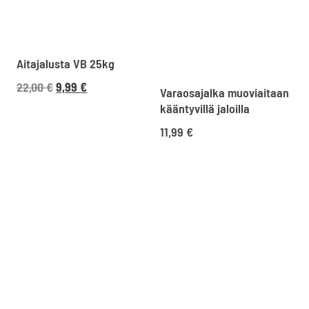
Aitajalusta VB 25kg
Alkuperäinen
Nykyinen
22,00
€
9,99
€
Varaosajalka muoviaitaan
hinta
hinta
kääntyvillä jaloilla
oli:
on:
11,99
€
22,00 €27,61 €.
9,99 €12,54 €.