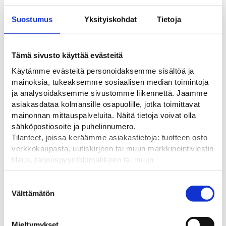
muoviaidoille ja SE
teräsverkkoaidat ja
sulkupylväille
europylväät
Suostumus
Yksityiskohdat
Tietoja
13,90
€
17,15
€
Tämä sivusto käyttää evästeitä
Käytämme evästeitä personoidaksemme sisältöä ja
mainoksia, tukeaksemme sosiaalisen median toimintoja
ja analysoidaksemme sivustomme liikennettä. Jaamme
asiakasdataa kolmansille osapuolille, jotka toimittavat
mainonnan mittauspalveluita. Näitä tietoja voivat olla
sähköpostiosoite ja puhelinnumero.
Tilanteet, joissa keräämme asiakastietoja: tuotteen osto
verkkokaupasta, uutiskirjeen tai muun markkinointiviestin
tilaus, tarjouspyyntölomakkeen tai muun
yhteydenottolomakkeen lähettäminen, käyttäjätilin
Verkkoaidan tanko
luominen, muut tilanteet, joissa kerätään ylläoleva tieto ja
Suostumuksen
Verkkosuoja-aidan maahan
pyydetään erillinen suostumus tiedon käyttämiseen
Välttämätön
valinta
painettava pystytystanko
markkinoinnissa. Hyväksymällä mainontaevästeet,
4,60
€
hyväksyt asiakasdatan jakamisen kolmansille osapuolille
Mieltymykset
mainonnan mittaamista varten.