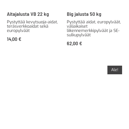
Aitajalusta VB 22 kg
Big jalusta 50 kg
Pystyttää kevytsuoja-aidat,
Pystyttää aidat, europylväät,
teräsverkkoaidat sekä
väliaikaiset
europylväät
liikennemerkkipylväät ja SE-
sulkupylväät
14,00
€
62,00
€
Ale!