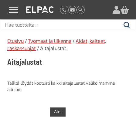
?
elpac.fi
Hae
Hae
tuotteita
Etusivu
/
Työmaat ja liikenne
/
Aidat, kaiteet,
raskassuojat
/ Aitajalustat
Aitajalustat
Täältä löydät kootusti kaikki aitajalustat valikoimamme
aitoihin.
Ale!