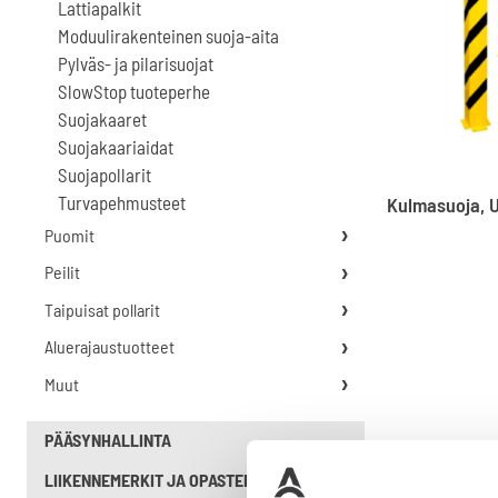
Lattiapalkit
Moduulirakenteinen suoja-aita
Pylväs- ja pilarisuojat
SlowStop tuoteperhe
Suojakaaret
Suojakaariaidat
Suojapollarit
Turvapehmusteet
Kulmasuoja, 
Puomit
Peilit
Taipuisat pollarit
Aluerajaustuotteet
Muut
PÄÄSYNHALLINTA
LIIKENNEMERKIT JA OPASTEET