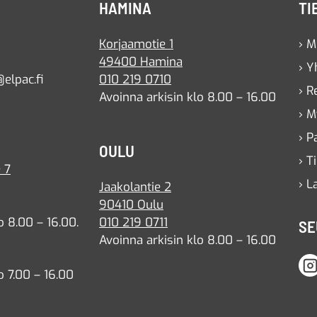
HAMINA
TI
Korjaamotie 1
› M
49400 Hamina
› Y
elpac.fi
010 219 0710
› R
Avoinna arkisin klo 8.00 – 16.00
› M
› P
OULU
› T
 7
› L
Jaakolantie 2
90410 Oulu
o 8.00 – 16.00.
010 219 0711
SE
Avoinna arkisin klo 8.00 – 16.00
o 7.00 – 16.00