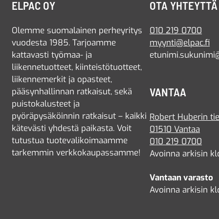
ELPAC OY
OTA YHTEYTTÄ
Olemme suomalainen perheyritys
010 219 0700
vuodesta 1985. Tarjoamme
myynti@elpac.fi
kattavasti työmaa- ja
etunimi.sukunimi@
liikennetuotteet, kiinteistötuotteet,
liikennemerkit ja opasteet,
VANTAA
pääsynhallinnan ratkaisut, sekä
puistokalusteet ja
pyöräpysäköinnin ratkaisut – kaikki
Robert Huberin tie
kätevästi yhdestä paikasta. Voit
01510 Vantaa
tutustua tuotevalikoimaamme
010 219 0700
tarkemmin verkkokaupassamme!
Avoinna arkisin kl
Vantaan varasto
Avoinna arkisin kl