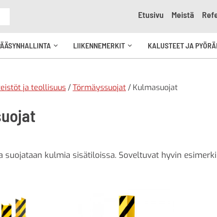
Etusivu
Meistä
Refe
e
PÄÄSYNHALLINTA
LIIKENNEMERKIT
KALUSTEET JA PYÖRÄ
Avaa
Avaa
kko
alavalikko
alavalikko
teistöt ja teollisuus
/
Törmäyssuojat
/ Kulmasuojat
uojat
 suojataan kulmia sisätiloissa. Soveltuvat hyvin esimerkiks