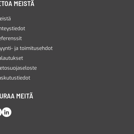
ETOA MEISTÄ
eistä
hteystiedot
eferenssit
yynti- ja toimitusehdot
alautukset
ietosuojaseloste
askutustiedot
URAA MEITÄ
Instagram
LinkedIn