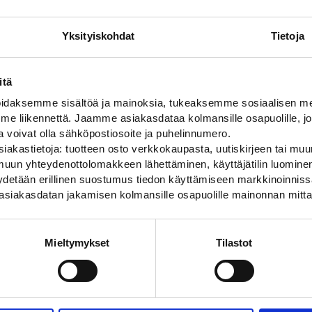
Yksityiskohdat
Tietoja
itä
daksemme sisältöä ja mainoksia, tukeaksemme sosiaalisen med
 liikennettä. Jaamme asiakasdataa kolmansille osapuolille, jo
ja voivat olla sähköpostiosoite ja puhelinnumero.
iakastietoja: tuotteen osto verkkokaupasta, uutiskirjeen tai muun
uun yhteydenottolomakkeen lähettäminen, käyttäjätilin luominen,
pyydetään erillinen suostumus tiedon käyttämiseen markkinoinni
asiakasdatan jakamisen kolmansille osapuolille mainonnan mitta
Mieltymykset
Tilastot
Alan parhaat merkit