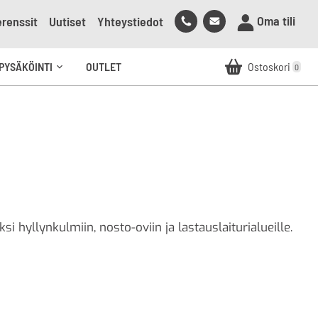
Soita
Lähetä
Oma tili
renssit
Uutiset
Yhteystiedot
meille
sähköpostia
meille
PYSÄKÖINTI
OUTLET
Ostoskori
0
Avaa
alavalikko
i hyllynkulmiin, nosto-oviin ja lastauslaiturialueille.