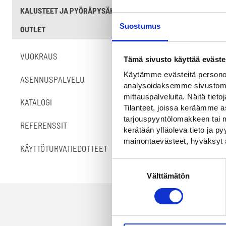
KALUSTEET JA PYÖRÄPYSÄKÖINTI
Suostumus
OUTLET
VUOKRAUS
Tämä sivusto käyttää eväste
Käytämme evästeitä personoi
ASENNUSPALVELU
analysoidaksemme sivustomme
mittauspalveluita. Näitä tieto
KATALOGI
Tilanteet, joissa keräämme as
tarjouspyyntölomakkeen tai m
REFERENSSIT
kerätään ylläoleva tieto ja 
mainontaevästeet, hyväksyt 
KÄYTTÖTURVATIEDOTTEET
Suostumuksen
Välttämätön
valinta