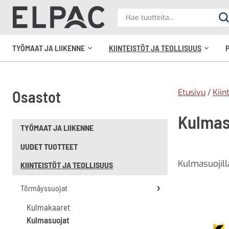
?
Hae
Ha
tuotteita
elpac.fi
TYÖMAAT JA LIIKENNE
KIINTEISTÖT JA TEOLLISUUS
Avaa
Avaa
alavalikko
alavali
Etusivu
/
Kiin
Osastot
Kulmas
TYÖMAAT JA LIIKENNE
UUDET TUOTTEET
Kulmasuojilla
KIINTEISTÖT JA TEOLLISUUS
Törmäyssuojat
Kulmakaaret
Kulmasuojat