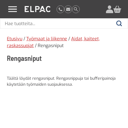
?
elpac.fi
Hae
Hae
tuotteita
Etusivu
/
Työmaat ja liikenne
/
Aidat, kaiteet,
raskassuojat
/ Rengasniput
Rengasniput
Täältä löydät rengasniput. Rengasnippuja tai bufferipainoja
käytetään työmaiden suojauksessa.