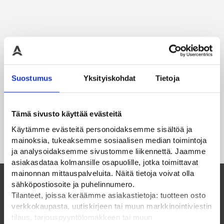
Suostumus
Yksityiskohdat
Tietoja
Tämä sivusto käyttää evästeitä
Käytämme evästeitä personoidaksemme sisältöä ja
mainoksia, tukeaksemme sosiaalisen median toimintoja
ja analysoidaksemme sivustomme liikennettä. Jaamme
asiakasdataa kolmansille osapuolille, jotka toimittavat
mainonnan mittauspalveluita. Näitä tietoja voivat olla
sähköpostiosoite ja puhelinnumero.
Tilanteet, joissa keräämme asiakastietoja: tuotteen osto
Suomalainen perheyritys ja luotettava
verkkokaupasta, uutiskirjeen tai muun markkinointiviestin
kumppani vuodesta 1985
tilaus, tarjouspyyntölomakkeen tai muun