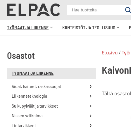
?
Hae
Ha
tuotteita
elpac.fi
TYÖMAAT JA LIIKENNE
KIINTEISTÖT JA TEOLLISUUS
Avaa
Avaa
alavalikko
alavali
Etusivu
/
Työm
Osastot
Kaivon
TYÖMAAT JA LIIKENNE
Aidat, kaiteet, raskassuojat
Tältä osasto
Liikenneteknologia
Sulkupylväät ja tarvikkeet
Nissen valikoima
Tietarvikkeet