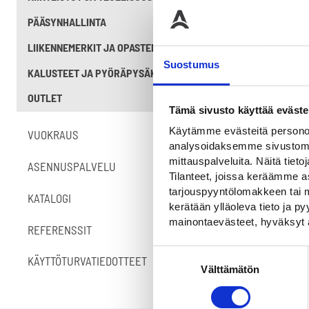
PÄÄSYNHALLINTA
LIIKENNEMERKIT JA OPASTEET
Suostumus
KALUSTEET JA PYÖRÄPYSÄKÖINTI
OUTLET
Tämä sivusto käyttää eväste
Käytämme evästeitä personoi
VUOKRAUS
analysoidaksemme sivustomme
mittauspalveluita. Näitä tieto
ASENNUSPALVELU
Tilanteet, joissa keräämme as
tarjouspyyntölomakkeen tai m
KATALOGI
kerätään ylläoleva tieto ja 
mainontaevästeet, hyväksyt 
REFERENSSIT
Suostumuksen
KÄYTTÖTURVATIEDOTTEET
Välttämätön
valinta