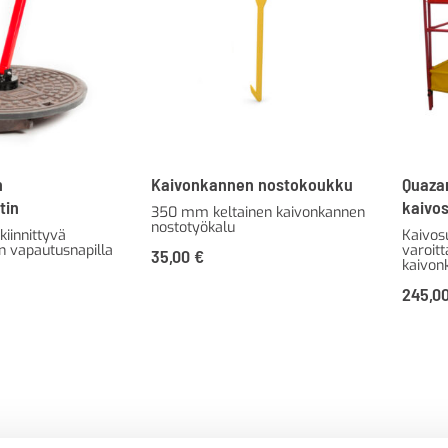
n
Kaivonkannen nostokoukku
Quaza
tin
kaivo
350 mm keltainen kaivonkannen
nostotyökalu
iinnittyvä
Kaivosu
n vapautusnapilla
varoit
35,00
€
kaivon
245,0