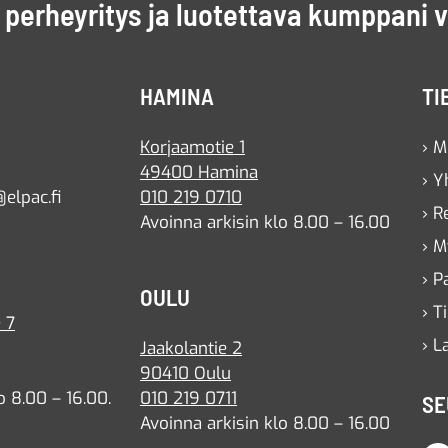
perheyritys ja luotettava kumppani 
HAMINA
TI
Korjaamotie 1
› M
49400 Hamina
› Y
elpac.fi
010 219 0710
› R
Avoinna arkisin klo 8.00 – 16.00
› M
› P
OULU
› T
 7
› L
Jaakolantie 2
90410 Oulu
o 8.00 – 16.00.
010 219 0711
SE
Avoinna arkisin klo 8.00 – 16.00