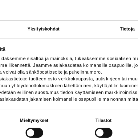
Yksityiskohdat
Tietoja
itä
daksemme sisältöä ja mainoksia, tukeaksemme sosiaalisen med
 liikennettä. Jaamme asiakasdataa kolmansille osapuolille, jo
ja voivat olla sähköpostiosoite ja puhelinnumero.
iakastietoja: tuotteen osto verkkokaupasta, uutiskirjeen tai muun
uun yhteydenottolomakkeen lähettäminen, käyttäjätilin luominen,
pyydetään erillinen suostumus tiedon käyttämiseen markkinoinni
asiakasdatan jakamisen kolmansille osapuolille mainonnan mitta
Mieltymykset
Tilastot