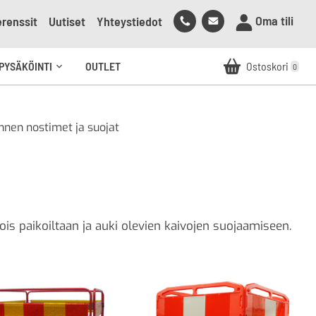
Soita
Lähetä
Oma tili
renssit
Uutiset
Yhteystiedot
meille
sähköpostia
meille
PYSÄKÖINTI
OUTLET
Ostoskori
0
Avaa
alavalikko
nnen nostimet ja suojat
is paikoiltaan ja auki olevien kaivojen suojaamiseen.