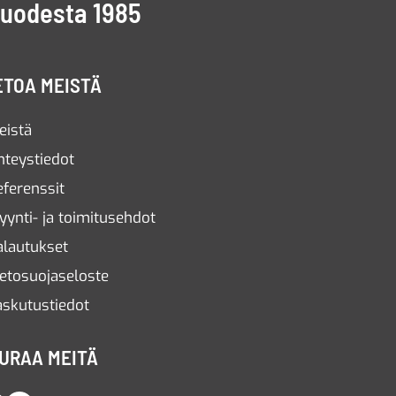
vuodesta 1985
ETOA MEISTÄ
eistä
hteystiedot
eferenssit
yynti- ja toimitusehdot
alautukset
ietosuojaseloste
askutustiedot
URAA MEITÄ