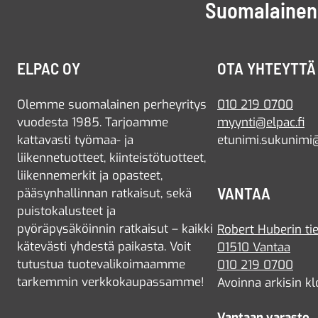
Suomalainen 
ELPAC OY
OTA YHTEYTTÄ
Olemme suomalainen perheyritys
010 219 0700
vuodesta 1985. Tarjoamme
myynti@elpac.fi
kattavasti työmaa- ja
etunimi.sukunimi@
liikennetuotteet, kiinteistötuotteet,
liikennemerkit ja opasteet,
VANTAA
pääsynhallinnan ratkaisut, sekä
puistokalusteet ja
pyöräpysäköinnin ratkaisut – kaikki
Robert Huberin tie
kätevästi yhdestä paikasta. Voit
01510 Vantaa
tutustua tuotevalikoimaamme
010 219 0700
tarkemmin verkkokaupassamme!
Avoinna arkisin kl
Vantaan varasto