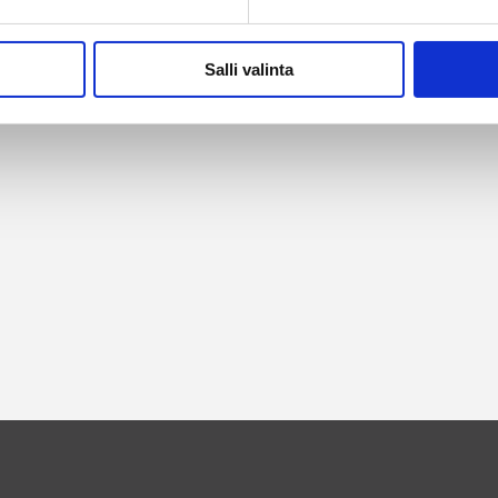
Alan parhaat merkit
Salli valinta