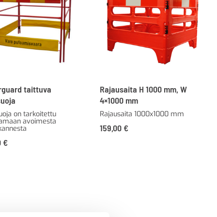
rguard taittuva
Rajausaita H 1000 mm, W
suoja
4×1000 mm
oja on tarkoitettu
Rajausaita 1000x1000 mm
tamaan avoimesta
159,00
€
kannesta
0
€