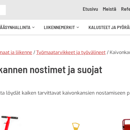
Etusivu
Meistä
Refe
e
PÄÄSYNHALLINTA
LIIKENNEMERKIT
KALUSTEET JA PYÖRÄ
Avaa
Avaa
kko
alavalikko
alavalikko
aat ja liikenne
/
Työmaatarvikkeet ja työvälineet
/ Kaivonka
kannen nostimet ja suojat
lta löydät kaiken tarvittavat kaivonkansien nostamiseen po