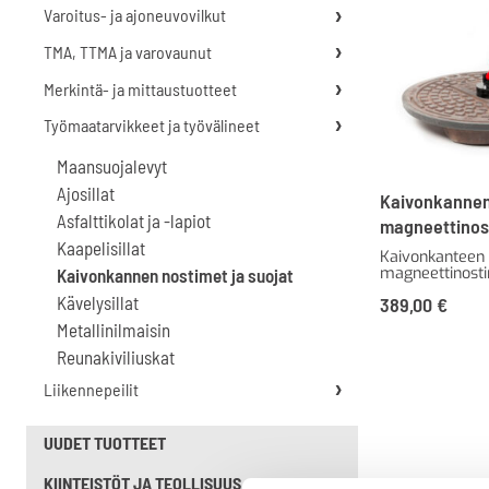
Varoitus- ja ajoneuvovilkut
TMA, TTMA ja varovaunut
Merkintä- ja mittaustuotteet
Työmaatarvikkeet ja työvälineet
Maansuojalevyt
Ajosillat
Kaivonkanne
Asfalttikolat ja -lapiot
magneettinos
Kaapelisillat
Kaivonkanteen k
magneettinosti
Kaivonkannen nostimet ja suojat
Kävelysillat
389,00
€
Metallinilmaisin
Reunakiviliuskat
Liikennepeilit
UUDET TUOTTEET
KIINTEISTÖT JA TEOLLISUUS