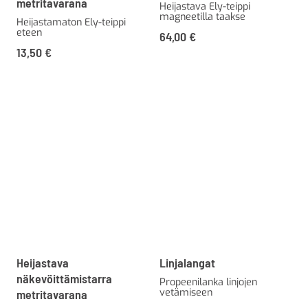
metritavarana
Heijastava Ely-teippi
magneetilla taakse
Heijastamaton Ely-teippi
eteen
64,00
€
13,50
€
Heijastava
Linjalangat
näkevöittämistarra
Propeenilanka linjojen
vetämiseen
metritavarana