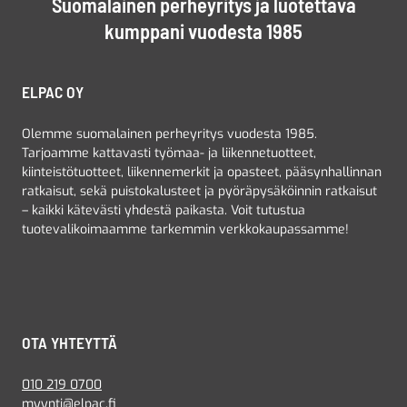
Suomalainen perheyritys ja luotettava
kumppani vuodesta 1985
ELPAC OY
Olemme suomalainen perheyritys vuodesta 1985.
Tarjoamme kattavasti työmaa- ja liikennetuotteet,
kiinteistötuotteet, liikennemerkit ja opasteet, pääsynhallinnan
ratkaisut, sekä puistokalusteet ja pyöräpysäköinnin ratkaisut
– kaikki kätevästi yhdestä paikasta. Voit tutustua
tuotevalikoimaamme tarkemmin verkkokaupassamme!
OTA YHTEYTTÄ
010 219 0700
myynti@elpac.fi