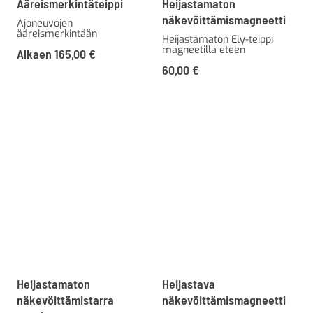
Ääreismerkintäteippi
Heijastamaton
näkevöittämismagneetti
Ajoneuvojen
ääreismerkintään
Heijastamaton Ely-teippi
magneetilla eteen
Alkaen
165,00
€
60,00
€
Heijastamaton
Heijastava
näkevöittämistarra
näkevöittämismagneetti