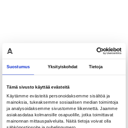
Suostumus
Yksityiskohdat
Tietoja
Merkintäkahva
Merkintäpistooli
750 mm metallinen
Muovinen merkinätpistooli
Tämä sivusto käyttää evästeitä
ergonominen merkintäkahva
merkintämaaleille
Käytämme evästeitä personoidaksemme sisältöä ja
95,00
€
38,00
€
mainoksia, tukeaksemme sosiaalisen median toimintoja
ja analysoidaksemme sivustomme liikennettä. Jaamme
asiakasdataa kolmansille osapuolille, jotka toimittavat
mainonnan mittauspalveluita. Näitä tietoja voivat olla
Ale!
sähköpostiosoite ja puhelinnumero.