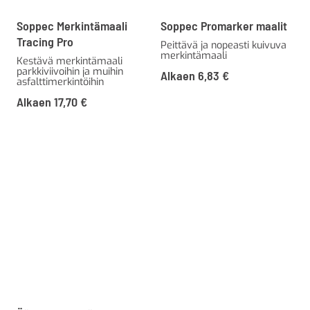
Soppec Merkintämaali
Soppec Promarker maalit
Tracing Pro
Peittävä ja nopeasti kuivuva
merkintämaali
Kestävä merkintämaali
parkkiviivoihin ja muihin
Alkaen
6,83
€
asfalttimerkintöihin
Alkaen
17,70
€