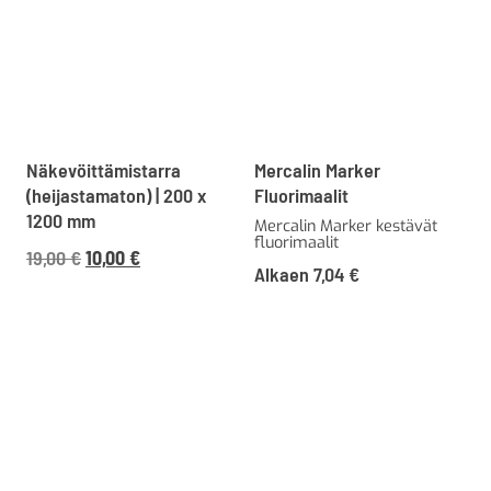
Näkevöittämistarra
Mercalin Marker
(heijastamaton) | 200 x
Fluorimaalit
1200 mm
Mercalin Marker kestävät
fluorimaalit
Alkuperäinen
Nykyinen
19,00
€
10,00
€
Alkaen
7,04
€
hinta
hinta
oli:
on:
19,00 €23,85 €.
10,00 €12,55 €.