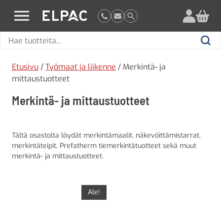
?
elpac.fi
Hae
Hae
tuotteita
Etusivu
/
Työmaat ja liikenne
/ Merkintä- ja
mittaustuotteet
Merkintä- ja mittaustuotteet
Tältä osastolta löydät merkintämaalit, näkevöittämistarrat,
merkintäteipit, Prefatherm tiemerkintätuotteet sekä muut
merkintä- ja mittaustuotteet.
Ale!