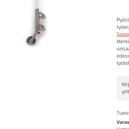
Pyörä
työe
Sopp
Merki
seisa
edess
työte
Kir
yri
Tuote
Varas