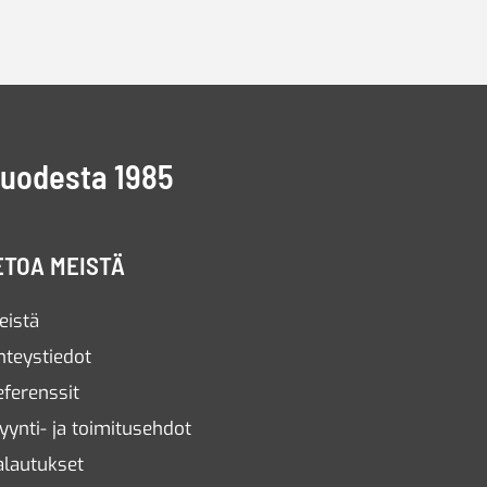
vuodesta 1985
ETOA MEISTÄ
eistä
hteystiedot
eferenssit
yynti- ja toimitusehdot
alautukset