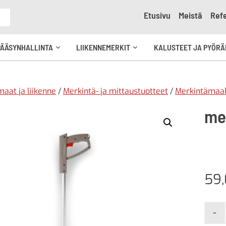
Etusivu
Meistä
Refe
e
PÄÄSYNHALLINTA
LIIKENNEMERKIT
KALUSTEET JA PYÖRÄ
Avaa
Avaa
kko
alavalikko
alavalikko
aat ja liikenne
/
Merkintä- ja mittaustuotteet
/
Merkintämaali
me
59
-