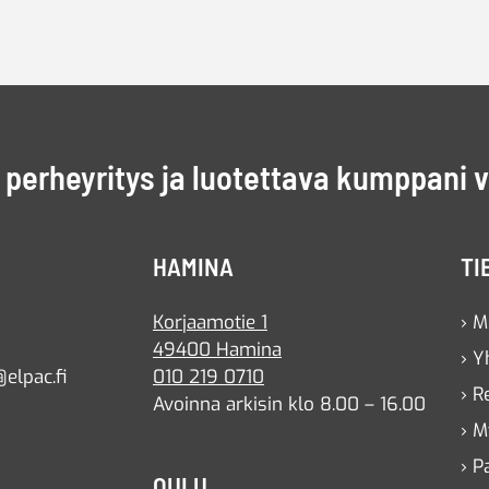
perheyritys ja luotettava kumppani 
HAMINA
TI
Korjaamotie 1
› M
49400 Hamina
› Y
elpac.fi
010 219 0710
› R
Avoinna arkisin klo 8.00 – 16.00
› M
› P
OULU