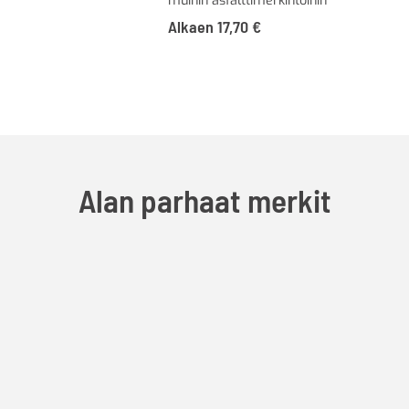
muihin asfalttimerkintöihin
Alkaen
17,70
€
Alan parhaat merkit