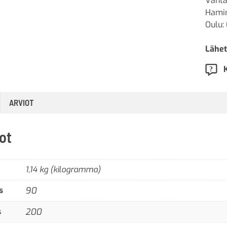
Vanta
Hamin
Oulu: 
Lähet
ARVIOT
ot
1,14 kg (kilogramma)
s
90
s
200