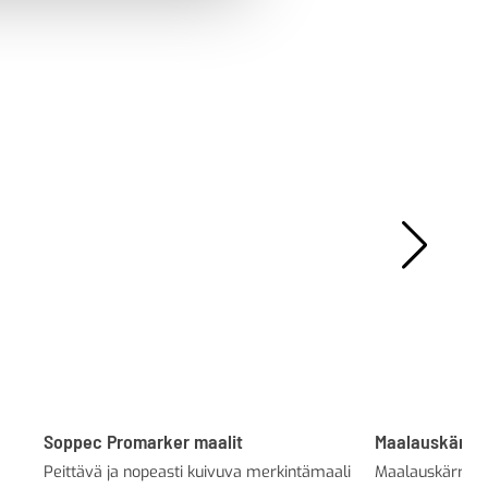
Soppec Promarker maalit
Maalauskärry
Peittävä ja nopeasti kuivuva merkintämaali
Maalauskärry S