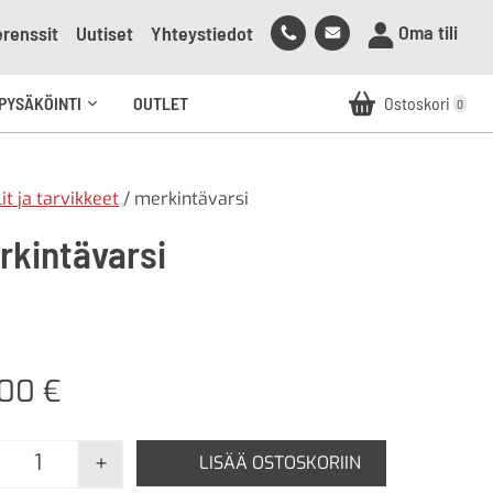
Soita
Lähetä
Oma tili
renssit
Uutiset
Yhteystiedot
meille
sähköpostia
meille
PYSÄKÖINTI
OUTLET
Ostoskori
0
Avaa
alavalikko
t ja tarvikkeet
/ merkintävarsi
rkintävarsi
,00
€
+
LISÄÄ OSTOSKORIIN
merkintävarsi määrä