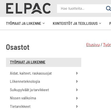
?
Hae
Ha
tuotteita
elpac.fi
TYÖMAAT JA LIIKENNE
KIINTEISTÖT JA TEOLLISUUS
Avaa
Avaa
alavalikko
alavali
Etusivu
/
Työm
Osastot
TYÖMAAT JA LIIKENNE
Aidat, kaiteet, raskassuojat
Liikenneteknologia
Sulkupylväät ja tarvikkeet
Nissen valikoima
Tietarvikkeet