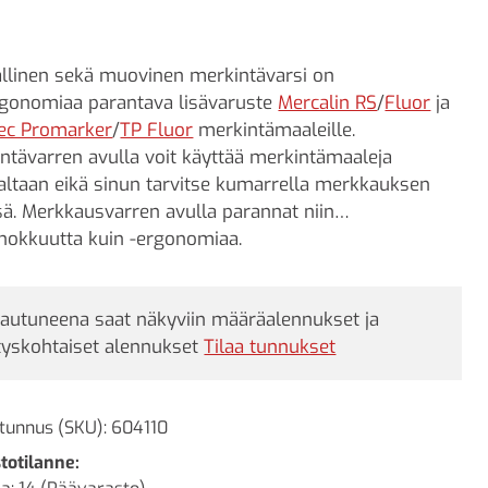
llinen sekä muovinen merkintävarsi on
rgonomiaa parantava lisävaruste
Mercalin RS
/
Fluor
ja
ec Promarker
/
TP Fluor
merkintämaaleille.
ntävarren avulla voit käyttää merkintämaaleja
altaan eikä sinun tarvitse kumarrella merkkauksen
ä. Merkkausvarren avulla parannat niin
hokkuutta kuin -ergonomiaa.
jautuneena saat näkyviin määräalennukset ja
tyskohtaiset alennukset
Tilaa tunnukset
tunnus (SKU):
604110
totilanne: