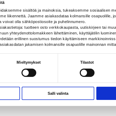
itä
daksemme sisältöä ja mainoksia, tukeaksemme sosiaalisen med
 liikennettä. Jaamme asiakasdataa kolmansille osapuolille, jo
ja voivat olla sähköpostiosoite ja puhelinnumero.
iakastietoja: tuotteen osto verkkokaupasta, uutiskirjeen tai muun
uun yhteydenottolomakkeen lähettäminen, käyttäjätilin luominen,
pyydetään erillinen suostumus tiedon käyttämiseen markkinoinni
Merkintäpistooli
asiakasdatan jakamisen kolmansille osapuolille mainonnan mitta
en ergonominen
Muovinen merkinätpistooli merkintämaal
38,00
€
Mieltymykset
Tilastot
Salli valinta