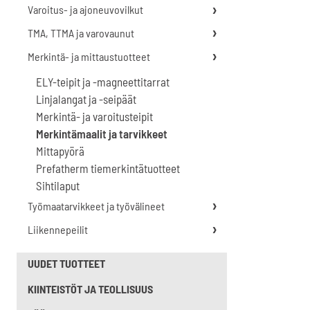
Varoitus- ja ajoneuvovilkut
TMA, TTMA ja varovaunut
Merkintä- ja mittaustuotteet
ELY-teipit ja -magneettitarrat
Linjalangat ja -seipäät
Merkintä- ja varoitusteipit
Merkintämaalit ja tarvikkeet
Mittapyörä
Prefatherm tiemerkintätuotteet
Sihtilaput
Työmaatarvikkeet ja työvälineet
Liikennepeilit
UUDET TUOTTEET
KIINTEISTÖT JA TEOLLISUUS