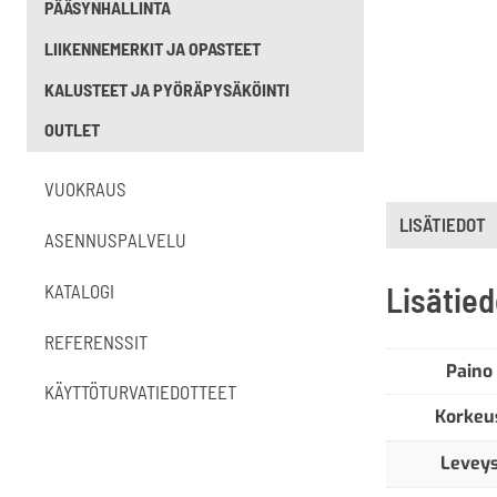
PÄÄSYNHALLINTA
LIIKENNEMERKIT JA OPASTEET
KALUSTEET JA PYÖRÄPYSÄKÖINTI
OUTLET
VUOKRAUS
LISÄTIEDOT
ASENNUSPALVELU
Lisätied
KATALOGI
REFERENSSIT
Paino
KÄYTTÖTURVATIEDOTTEET
Korkeu
Levey