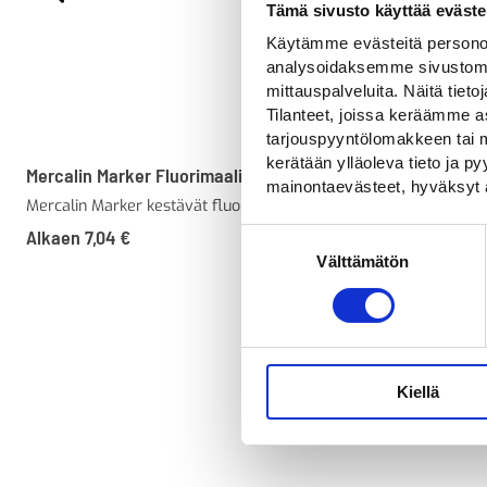
Tämä sivusto käyttää eväste
Käytämme evästeitä personoi
analysoidaksemme sivustomme
mittauspalveluita. Näitä tieto
Tilanteet, joissa keräämme as
tarjouspyyntölomakkeen tai m
kerätään ylläoleva tieto ja 
Mercalin Marker Fluorimaalit
Merkintäkahva
mainontaevästeet, hyväksyt 
Mercalin Marker kestävät fluorimaalit
750 mm metallin
merkintäkahva
Alkaen
7,04
€
Suostumuksen
95,00
€
Välttämätön
valinta
Kiellä