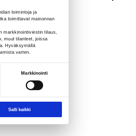
ian toimintoja ja
tka toimittavat mainonnan
 markkinointiviestin tilaus,
 muut tilanteet, joissa
ssa. Hyväksymällä
amista varten.
eille
Markkinointi
Salli kaikki