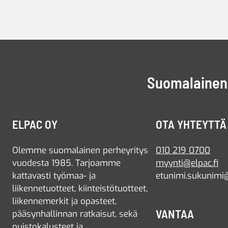
Suomalainen 
ELPAC OY
OTA YHTEYTTÄ
Olemme suomalainen perheyritys
010 219 0700
vuodesta 1985. Tarjoamme
myynti@elpac.fi
kattavasti työmaa- ja
etunimi.sukunimi@
liikennetuotteet, kiinteistötuotteet,
liikennemerkit ja opasteet,
VANTAA
pääsynhallinnan ratkaisut, sekä
puistokalusteet ja