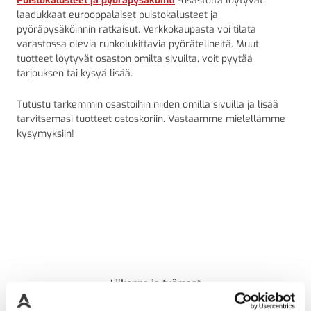
Puistokalusteet ja pyöräpysäköinti
-osastolta löytyvät
laadukkaat eurooppalaiset puistokalusteet ja
pyöräpysäköinnin ratkaisut. Verkkokaupasta voi tilata
varastossa olevia runkolukittavia pyörätelineitä. Muut
tuotteet löytyvät osaston omilta sivuilta, voit pyytää
tarjouksen tai kysyä lisää.
Tutustu tarkemmin osastoihin niiden omilla sivuilla ja lisää
tarvitsemasi tuotteet ostoskoriin. Vastaamme mielellämme
kysymyksiin!
Liikenne ja työmaat