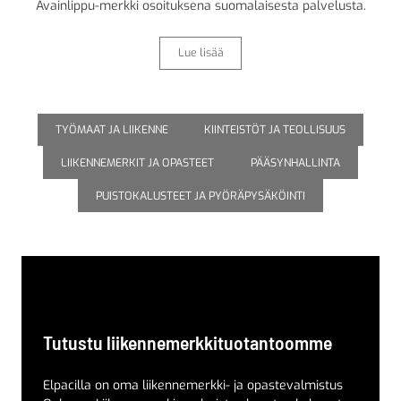
Avainlippu-merkki osoituksena suomalaisesta palvelusta.
Lue lisää
TYÖMAAT JA LIIKENNE
KIINTEISTÖT JA TEOLLISUUS
LIIKENNEMERKIT JA OPASTEET
PÄÄSYNHALLINTA
PUISTOKALUSTEET JA PYÖRÄPYSÄKÖINTI
Tutustu liikennemerkkituotantoomme
Elpacilla on oma liikennemerkki- ja opastevalmistus