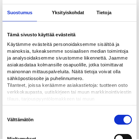
Suostumus
Yksityiskohdat
Tietoja
Tämä sivusto käyttää evästeitä
Käytämme evästeitä personoidaksemme sisältöä ja
Kiinteistöt ja teollisuus
mainoksia, tukeaksemme sosiaalisen median toimintoja
ja analysoidaksemme sivustomme liikennettä. Jaamme
asiakasdataa kolmansille osapuolille, jotka toimittavat
mainonnan mittauspalveluita. Näitä tietoja voivat olla
sähköpostiosoite ja puhelinnumero.
Tilanteet, joissa keräämme asiakastietoja: tuotteen osto
verkkokaupasta, uutiskirjeen tai muun markkinointiviestin
tilaus, tarjouspyyntölomakkeen tai muun
yhteydenottolomakkeen lähettäminen, käyttäjätilin
Pääsynhallinta
luominen, muut tilanteet, joissa kerätään ylläoleva tieto ja
Suostumuksen
pyydetään erillinen suostumus tiedon käyttämiseen
Välttämätön
valinta
markkinoinnissa. Hyväksymällä mainontaevästeet,
hyväksyt asiakasdatan jakamisen kolmansille osapuolille
Mieltymykset