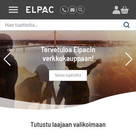
?
elpac.fi
Hae
Hae
tuotteita
Tervetuloa Elpacin
verkkokauppaan!
Selaa tuotteita
Tutustu laajaan valikoimaan