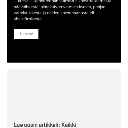
Oulussa. Liikennemerkin valmistus koostuu kolmesta
päävaiheesta; pintakalvon valmistuksesta, pohjan
valmistuksesta ja näiden kokoonpanosta eli
yhdistämisestä.
Tutustu!
Lue uusin artikkeli: Kaikki