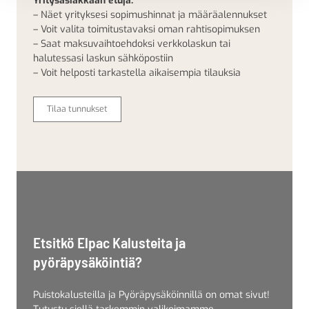
Yritysasiakkaan etuja:
– Näet yrityksesi sopimushinnat ja määräalennukset
– Voit valita toimitustavaksi oman rahtisopimuksen
– Saat maksuvaihtoehdoksi verkkolaskun tai
halutessasi laskun sähköpostiin
– Voit helposti tarkastella aikaisempia tilauksia
Tilaa tunnukset
Etsitkö Elpac Kalusteita ja
pyöräpysäköintiä?
Puistokalusteilla ja Pyöräpysäköinnillä on omat sivut!