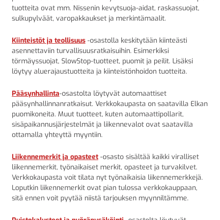
tuotteita ovat mm. Nissenin kevytsuoja-aidat, raskassuojat,
sulkupylväät, varopakkaukset ja merkintämaalit.
Kiinteistöt ja teollisuus
-osastolla keskitytään kiinteästi
asennettaviin turvallisuusratkaisuihin. Esimerkiksi
törmäyssuojat, SlowStop-tuotteet, puomit ja peilit. Lisäksi
löytyy aluerajaustuotteita ja kiinteistönhoidon tuotteita.
Pääsynhallinta
-osastolta löytyvät automaattiset
pääsynhallinnanratkaisut. Verkkokaupasta on saatavilla Elkan
puomikoneita. Muut tuotteet, kuten automaattipollarit,
sisäpaikannusjärjestelmät ja liikennevalot ovat saatavilla
ottamalla yhteyttä myyntiin.
Liikennemerkit ja opasteet
-osasto sisältää kaikki viralliset
liikennemerkit, työnaikaiset merkit, opasteet ja turvakilvet.
Verkkokaupasta voit tilata nyt työnaikaisia liikennemerkkejä.
Loputkin liikennemerkit ovat pian tulossa verkkokauppaan,
sitä ennen voit pyytää niistä tarjouksen myynniltämme.