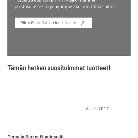
Tutustu siellä tarkemmin valikoimamme
puistokalusteisiin ja pyöräpysäköinnin ratkaisuihin.
Siirry Elpac Kalusteiden sivuille
Tämän hetken suosituimmat tuotteet!
Alkaen
7,04
€
Mercalin Marker Fluorimaalit