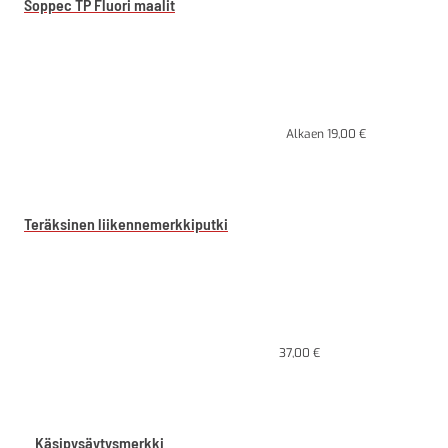
Soppec TP Fluori maalit
Alkaen
19,00
€
Teräksinen liikennemerkkiputki
37,00
€
Käsipysäytysmerkki