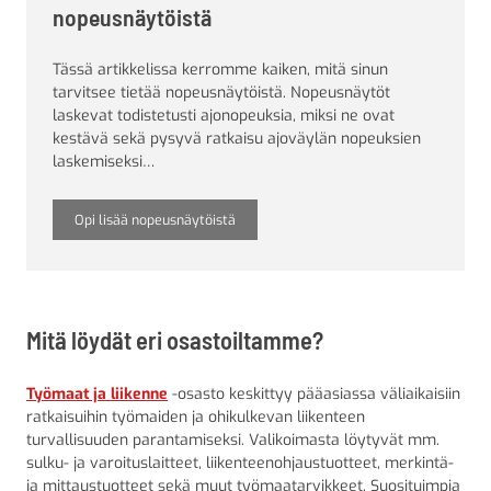
nopeusnäytöistä
Tässä artikkelissa kerromme kaiken, mitä sinun
tarvitsee tietää nopeusnäytöistä. Nopeusnäytöt
laskevat todistetusti ajonopeuksia, miksi ne ovat
kestävä sekä pysyvä ratkaisu ajoväylän nopeuksien
laskemiseksi…
Opi lisää nopeusnäytöistä
Mitä löydät eri osastoiltamme?
Työmaat ja liikenne
-osasto keskittyy pääasiassa väliaikaisiin
ratkaisuihin työmaiden ja ohikulkevan liikenteen
turvallisuuden parantamiseksi. Valikoimasta löytyvät mm.
sulku- ja varoituslaitteet, liikenteenohjaustuotteet, merkintä-
ja mittaustuotteet sekä muut työmaatarvikkeet. Suosituimpia