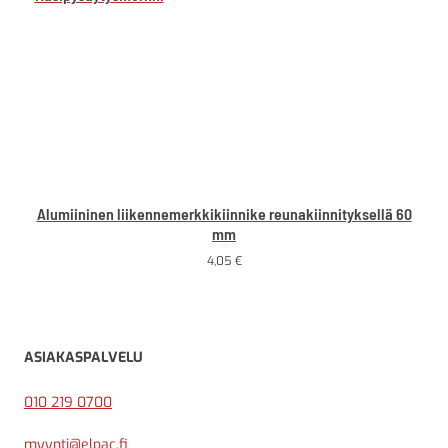
Alumiininen liikennemerkkikiinnike reunakiinnityksellä 60
mm
4,05
€
ASIAKASPALVELU
010 219 0700
myynti@elpac.fi