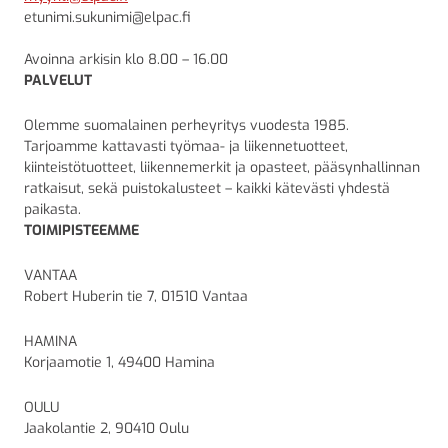
etunimi.sukunimi@elpac.fi
Avoinna arkisin klo 8.00 – 16.00
PALVELUT
Olemme suomalainen perheyritys vuodesta 1985.
Tarjoamme kattavasti työmaa- ja liikennetuotteet,
kiinteistötuotteet, liikennemerkit ja opasteet, pääsynhallinnan
ratkaisut, sekä puistokalusteet – kaikki kätevästi yhdestä
paikasta.
TOIMIPISTEEMME
VANTAA
Robert Huberin tie 7, 01510 Vantaa
HAMINA
Korjaamotie 1, 49400 Hamina
OULU
Jaakolantie 2, 90410 Oulu