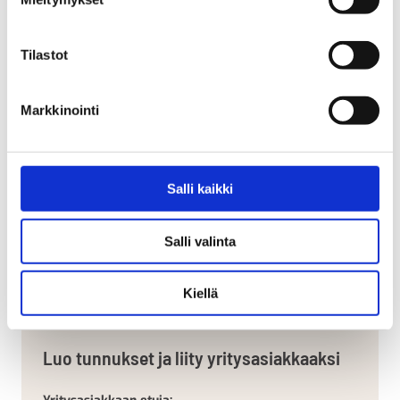
mainonnan mittaamista varten.
Tilastot
Liikennemerkit ja opasteet
Markkinointi
Salli kaikki
Salli valinta
Puistokalusteet ja pyöräpysäköinti
Kiellä
Luo tunnukset ja liity yritysasiakkaaksi