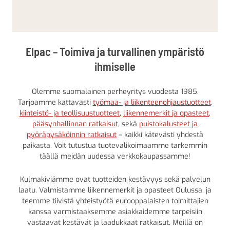
Elpac – Toimiva ja turvallinen ympäristö
ihmiselle
Olemme suomalainen perheyritys vuodesta 1985.
Tarjoamme kattavasti
työmaa- ja liikenteenohjaustuotteet
,
kiinteistö- ja teollisuustuotteet
,
liikennemerkit ja opasteet
,
pääsynhallinnan ratkaisu
t, sekä
puistokalusteet ja
pyöräpysäköinnin ratkaisut
– kaikki kätevästi yhdestä
paikasta. Voit tutustua tuotevalikoimaamme tarkemmin
täällä meidän uudessa verkkokaupassamme!
Kulmakiviämme ovat tuotteiden kestävyys sekä palvelun
laatu. Valmistamme liikennemerkit ja opasteet Oulussa, ja
teemme tiivistä yhteistyötä eurooppalaisten toimittajien
kanssa varmistaaksemme asiakkaidemme tarpeisiin
vastaavat kestävät ja laadukkaat ratkaisut. Meillä on