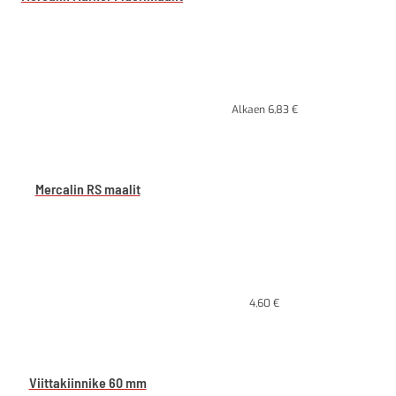
Alkaen
6,83
€
Mercalin RS maalit
4,60
€
Viittakiinnike 60 mm