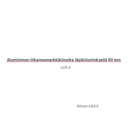
Alumiininen liikennemerkkikiinnike läpikiinnityksellä 60 mm
4,05
€
Alkaen
6,83
€