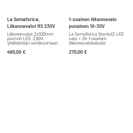
La Semaforica,
1-osainen liikennevalo
Liikennevalot RS 230V
punainen 10-30V
Liikennevalot 2x100mm
La Semaforica Starled2 LED
pun/vih LED, 230V,
valo + Zir 1-osainen
yhdistetään verkkovirtaan
liikennevalokaluste
490,00
€
270,00
€