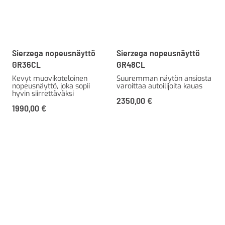
Sierzega nopeusnäyttö
Sierzega nopeusnäyttö
GR36CL
GR48CL
Kevyt muovikoteloinen
Suuremman näytön ansiosta
nopeusnäyttö, joka sopii
varoittaa autoilijoita kauas
hyvin siirrettäväksi
2350,00
€
1990,00
€