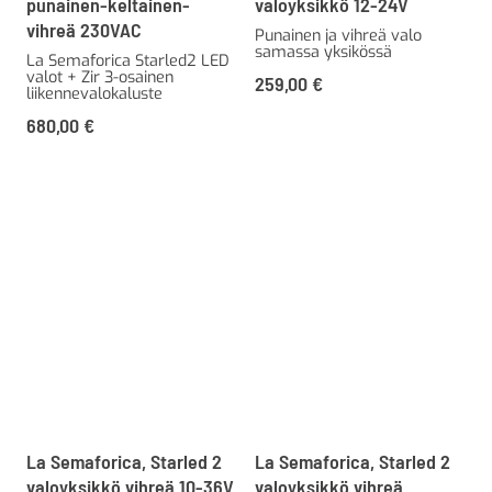
punainen-keltainen-
valoyksikkö 12-24V
vihreä 230VAC
Punainen ja vihreä valo
samassa yksikössä
La Semaforica Starled2 LED
valot + Zir 3-osainen
259,00
€
liikennevalokaluste
680,00
€
La Semaforica, Starled 2
La Semaforica, Starled 2
valoyksikkö vihreä 10-36V
valoyksikkö vihreä