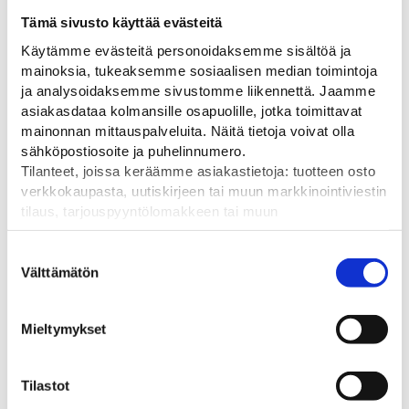
vihreä 230VAC
punainen-valkoinen 10-
Tämä sivusto käyttää evästeitä
30VDC
La Semaforica Starled2 LED
Käytämme evästeitä personoidaksemme sisältöä ja
valo + Zir 1-osainen
La Semaforica Starled2 LED
mainoksia, tukeaksemme sosiaalisen median toimintoja
liikennevalokaluste
valot + Zir 2-osainen
ja analysoidaksemme sivustomme liikennettä. Jaamme
liikennevalokaluste
270,00
€
asiakasdataa kolmansille osapuolille, jotka toimittavat
480,00
€
mainonnan mittauspalveluita. Näitä tietoja voivat olla
sähköpostiosoite ja puhelinnumero.
Tilanteet, joissa keräämme asiakastietoja: tuotteen osto
verkkokaupasta, uutiskirjeen tai muun markkinointiviestin
tilaus, tarjouspyyntölomakkeen tai muun
yhteydenottolomakkeen lähettäminen, käyttäjätilin
luominen, muut tilanteet, joissa kerätään ylläoleva tieto ja
Suostumuksen
pyydetään erillinen suostumus tiedon käyttämiseen
Välttämätön
valinta
markkinoinnissa. Hyväksymällä mainontaevästeet,
hyväksyt asiakasdatan jakamisen kolmansille osapuolille
Mieltymykset
mainonnan mittaamista varten.
Tilastot
2-osaiset liikennevalot
2-osaiset liikennevalot