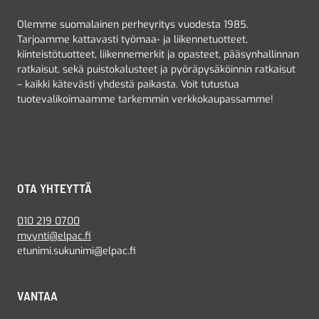
Olemme suomalainen perheyritys vuodesta 1985.
Tarjoamme kattavasti työmaa- ja liikennetuotteet,
kiinteistötuotteet, liikennemerkit ja opasteet, pääsynhallinnan
ratkaisut, sekä puistokalusteet ja pyöräpysäköinnin ratkaisut
– kaikki kätevästi yhdestä paikasta. Voit tutustua
tuotevalikoimaamme tarkemmin verkkokaupassamme!
OTA YHTEYTTÄ
010 219 0700
myynti@elpac.fi
etunimi.sukunimi@elpac.fi
VANTAA