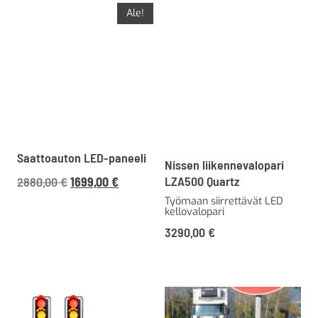
Ale!
Saattoauton LED-paneeli
Nissen liikennevalopari
Alkuperäinen
Nykyinen
LZA500 Quartz
2880,00
€
1699,00
€
hinta
hinta
Työmaan siirrettävät LED
kellovalopari
oli:
on:
3290,00
€
2880,00 €3614,40 €.
1699,00 €2132,25 €.