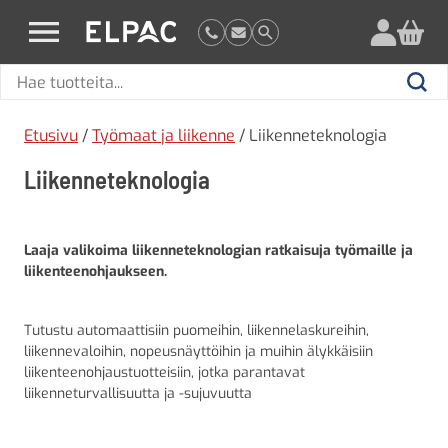
?
elpac.fi
Hae
Hae
tuotteita
Etusivu
/
Työmaat ja liikenne
/ Liikenneteknologia
Liikenneteknologia
Laaja valikoima liikenneteknologian ratkaisuja työmaille ja
liikenteenohjaukseen.
Tutustu automaattisiin puomeihin, liikennelaskureihin,
liikennevaloihin, nopeusnäyttöihin ja muihin älykkäisiin
liikenteenohjaustuotteisiin, jotka parantavat
liikenneturvallisuutta ja -sujuvuutta