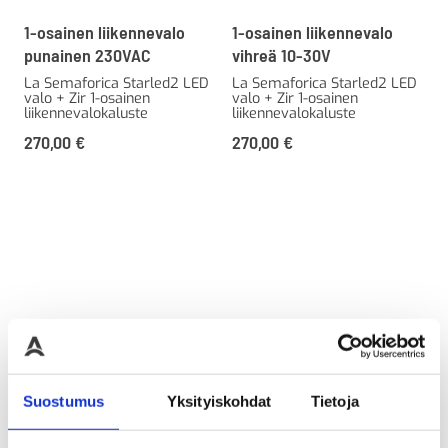
1-osainen liikennevalo
1-osainen liikennevalo
punainen 230VAC
vihreä 10-30V
La Semaforica Starled2 LED
La Semaforica Starled2 LED
valo + Zir 1-osainen
valo + Zir 1-osainen
liikennevalokaluste
liikennevalokaluste
270,00
€
270,00
€
Suostumus
Yksityiskohdat
Tietoja
1-osainen liikennevalo
2-osaiset liikennevalot