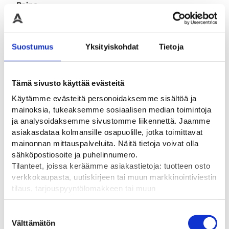
Paino
2,35 kg (kilogramma)
Suostumus
Yksityiskohdat
Tietoja
Tutustu myös
Tämä sivusto käyttää evästeitä
Käytämme evästeitä personoidaksemme sisältöä ja
Ale!
mainoksia, tukeaksemme sosiaalisen median toimintoja
ja analysoidaksemme sivustomme liikennettä. Jaamme
asiakasdataa kolmansille osapuolille, jotka toimittavat
mainonnan mittauspalveluita. Näitä tietoja voivat olla
sähköpostiosoite ja puhelinnumero.
Tilanteet, joissa keräämme asiakastietoja: tuotteen osto
verkkokaupasta, uutiskirjeen tai muun markkinointiviestin
tilaus, tarjouspyyntölomakkeen tai muun
yhteydenottolomakkeen lähettäminen, käyttäjätilin
luominen, muut tilanteet, joissa kerätään ylläoleva tieto ja
Suostumuksen
Saattoauton LED-paneeli
2-osaiset liikennevalot
Sierz
pyydetään erillinen suostumus tiedon käyttämiseen
Välttämätön
valinta
punainen-vihreä 10-
GR48