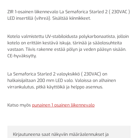
ZIR 1-osainen liikennevalo La Semaforica Starled 2 ( 230VAC )
LED insertillä (vihreä). Sisältää kiinnikkeet.
Kotelo valmistettu UV-stabiloidusta polykarbonaatista, jolloin
kotelo on erittäin kestävä iskuja, tärinää ja sääolosuhteita
vastaan. Tiivis rakenne estää pölyn ja veden pääsyn sisään.
CE-hyväksytty.
La Semaforica Starled 2 valoyksikkö ( 230VAC) on
halkaisijaltaan 200 mm LED valo. Valoissa on alhainen
virrankulutus, pitkä käyttöikä ja helppo asennus.
Katso myös
punainen 1 osainen liikennevalo
Kirjautuneena saat näkyviin määräalennukset ja