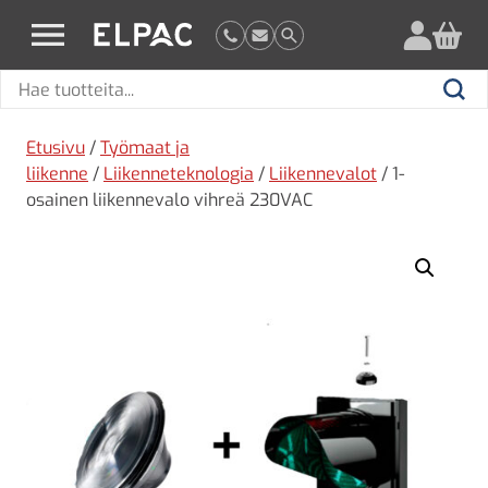
?
elpac.fi
Hae
Hae
tuotteita
Etusivu
/
Työmaat ja
liikenne
/
Liikenneteknologia
/
Liikennevalot
/ 1-
osainen liikennevalo vihreä 230VAC