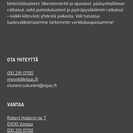
kiinteistötuotteet, liikennemerkit ja opasteet, pääsynhallinnan
ratkaisut, sekä puistokalusteet ja pyöräpysäköinnin ratkaisut
– kaikki kätevästi yhdestä paikasta. Voit tutustua
tuotevalikoimaamme tarkemmin verkkokaupassamme!
OTA YHTEYTTÄ
010 219 0700
myynti@elpac.fi
etunimi.sukunimi@elpac.fi
VANTAA
Robert Huberin tie 7
01510 Vantaa
010 219 0700