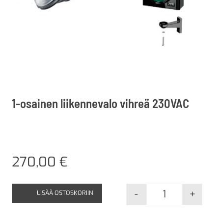
1-osainen liikennevalo vihreä 230VAC
270,00
€
-
+
LISÄÄ OSTOSKORIIN
1-osainen liik