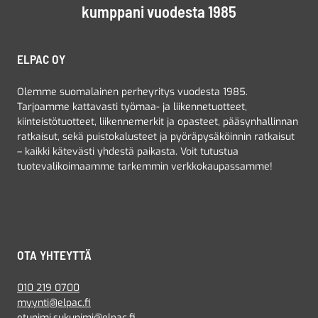
kumppani vuodesta 1985
ELPAC OY
Olemme suomalainen perheyritys vuodesta 1985.
Tarjoamme kattavasti työmaa- ja liikennetuotteet,
kiinteistötuotteet, liikennemerkit ja opasteet, pääsynhallinnan
ratkaisut, sekä puistokalusteet ja pyöräpysäköinnin ratkaisut
– kaikki kätevästi yhdestä paikasta. Voit tutustua
tuotevalikoimaamme tarkemmin verkkokaupassamme!
OTA YHTEYTTÄ
010 219 0700
myynti@elpac.fi
etunimi.sukunimi@elpac.fi