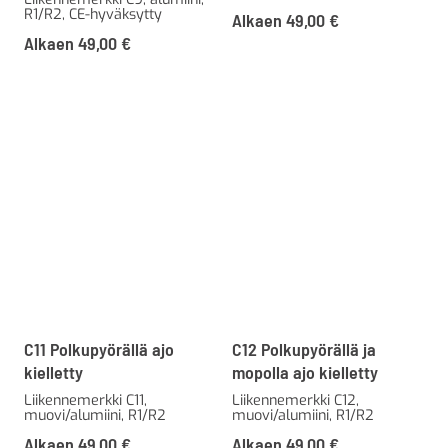
R1/R2, CE-hyväksytty
Alkaen
49,00
€
Alkaen
49,00
€
C11 Polkupyörällä ajo
C12 Polkupyörällä ja
kielletty
mopolla ajo kielletty
Liikennemerkki C11,
Liikennemerkki C12,
muovi/alumiini, R1/R2
muovi/alumiini, R1/R2
Alkaen
49,00
€
Alkaen
49,00
€