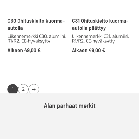
C30 Ohituskielto kuorma-
C31 Ohituskielto kuorma-
autolla
autolla päättyy
Liikennemerkki C30, alumiini,
Liikennemerkki C31, alumiini,
R1/R2, CE-hyväksytty
R1/R2, CE-hyväksytty
Alkaen
49,00
€
Alkaen
49,00
€
1
2
→
Alan parhaat merkit