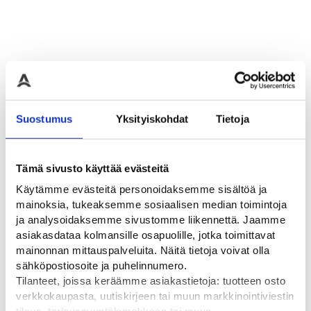
Suostumus
Yksityiskohdat
Tietoja
Tämä sivusto käyttää evästeitä
C15 Jalankulku ja
C16 Ratsastus kielletty
Käytämme evästeitä personoidaksemme sisältöä ja
polkupyörällä ja mopolla
Liikennemerkki C16, alumiini,
mainoksia, tukeaksemme sosiaalisen median toimintoja
R1/R2, CE-hyväksytty
ajo kielletty
ja analysoidaksemme sivustomme liikennettä. Jaamme
Alkaen
49,00
€
Liikennemerkki C15,
asiakasdataa kolmansille osapuolille, jotka toimittavat
muovi/alumiini, R1/R2
mainonnan mittauspalveluita. Näitä tietoja voivat olla
Alkaen
49,00
€
sähköpostiosoite ja puhelinnumero.
Tilanteet, joissa keräämme asiakastietoja: tuotteen osto
verkkokaupasta, uutiskirjeen tai muun markkinointiviestin