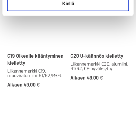
Kiellä
C19 Oikealle kääntyminen
C20 U-käännös kielletty
kielletty
Liikennemerkki C20, alumiini,
R1/R2, CE-hyväksytty
Liikennemerkki C19,
muovi/alumiini, R1/R2/R3FL
Alkaen
49,00
€
Alkaen
49,00
€