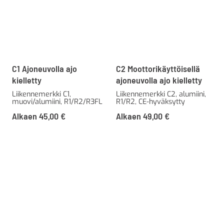
C1 Ajoneuvolla ajo
C2 Moottorikäyttöisellä
kielletty
ajoneuvolla ajo kielletty
Liikennemerkki C1,
Liikennemerkki C2, alumiini,
muovi/alumiini, R1/R2/R3FL
R1/R2, CE-hyväksytty
Alkaen
45,00
€
Alkaen
49,00
€