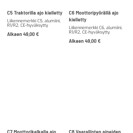
C5 Traktorilla ajo kielletty
C6 Moottoripyörällä ajo
kielletty
Liikennemerkki C5, alumiini,
R1/R2, CE-hyväksytty
Liikennemerkki C6, alumiini,
R1/R2, CE-hyväksytty
Alkaen
49,00
€
Alkaen
49,00
€
C7 Moottorikelkalla ajo
C8 Vaarallisten aineiden