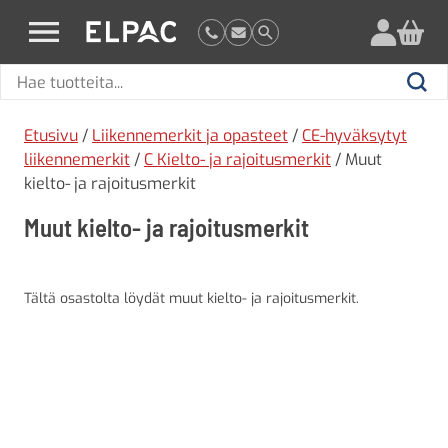
?
elpac.fi
Hae
Hae
tuotteita
Etusivu
/
Liikennemerkit ja opasteet
/
CE-hyväksytyt
liikennemerkit
/
C Kielto- ja rajoitusmerkit
/ Muut
kielto- ja rajoitusmerkit
Muut kielto- ja rajoitusmerkit
Tältä osastolta löydät muut kielto- ja rajoitusmerkit.