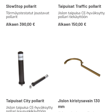
SlowStop pollarit
Taipuisat Traffic pollarit
Törmäystestatut joustavat
Jislon taipuisa CE-hyväksytty
pollarit
pollari tiekäyttöön
Alkaen
390,00
€
Alkaen
150,00
€
Taipuisat City pollarit
Jislon kiristysavain 130
mm
Jislon taipuisa CE-hyväksytty
pollari kaupunkikäyttöön