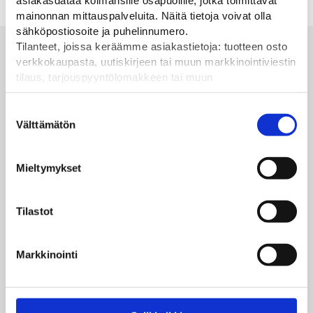
asiakasdataa kolmansille osapuolille, jotka toimittavat
mainonnan mittauspalveluita. Näitä tietoja voivat olla
sähköpostiosoite ja puhelinnumero.
Tilanteet, joissa keräämme asiakastietoja: tuotteen osto
Alan parhaat merkit
verkkokaupasta, uutiskirjeen tai muun markkinointiviestin
tilaus, tarjouspyyntölomakkeen tai muun
yhteydenottolomakkeen lähettäminen, käyttäjätilin
luominen, muut tilanteet, joissa kerätään ylläoleva tieto ja
Suostumuksen
pyydetään erillinen suostumus tiedon käyttämiseen
Välttämätön
valinta
markkinoinnissa. Hyväksymällä mainontaevästeet,
hyväksyt asiakasdatan jakamisen kolmansille osapuolille
Mieltymykset
mainonnan mittaamista varten.
Tilastot
Markkinointi