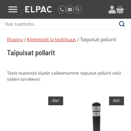
?
elpac.fi
Hae
Hae
tuotteita
Etusivu
/
Kiinteistöt ja teollisuus
/ Taipuisat pollarit
Taipuisat pollarit
Tästä osastosta löydät valikoimamme taipuisat pollarit sekä
näiden tarvikkeet.
Ale!
Ale!