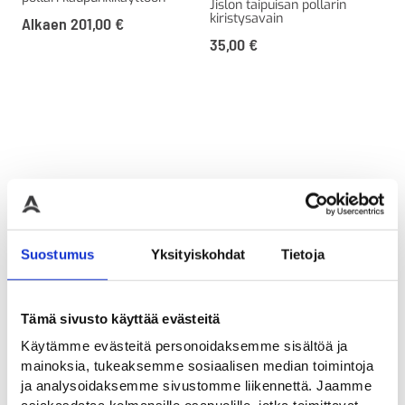
Jislon taipuisan pollarin
kiristysavain
Alkaen
201,00
€
35,00
€
Suostumus
Yksityiskohdat
Tietoja
Tämä sivusto käyttää evästeitä
Suojatulppa PC-pylväälle
Jislon Kiristysavain 80 mm
Käytämme evästeitä personoidaksemme sisältöä ja
Pultti ja tiiviste Jislon
Jislon taipuisan pollarin
taipuisalle pollarille
kiristysavain
mainoksia, tukeaksemme sosiaalisen median toimintoja
33,00
€
25,00
€
ja analysoidaksemme sivustomme liikennettä. Jaamme