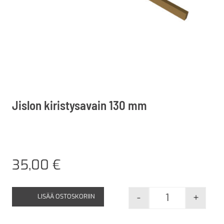
Jislon kiristysavain 130 mm
35,00
€
-
+
LISÄÄ OSTOSKORIIN
Jislon kiristy