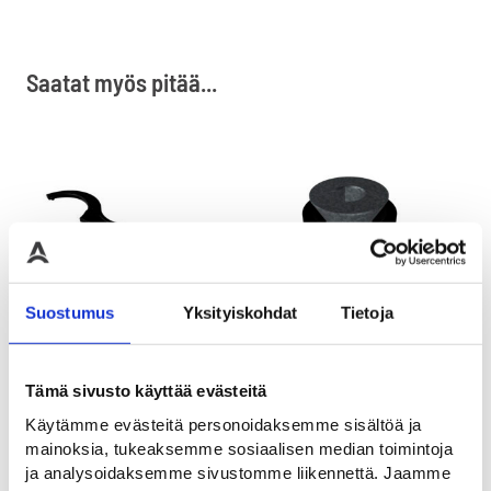
Saatat myös pitää...
Suostumus
Yksityiskohdat
Tietoja
Jislon Kiristysavain 80
Suojatulppa PC-pylväälle
Tai
Tämä sivusto käyttää evästeitä
mm
Pultti ja tiiviste Jislon
Jis
taipuisalle pollarille
pol
Käytämme evästeitä personoidaksemme sisältöä ja
Jislon taipuisan pollarin
kiristysavain
mainoksia, tukeaksemme sosiaalisen median toimintoja
33,00
€
Al
ja analysoidaksemme sivustomme liikennettä. Jaamme
25,00
€