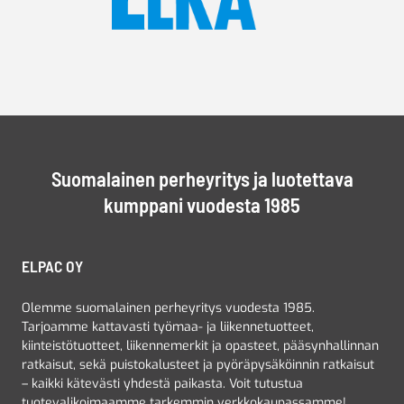
Suomalainen perheyritys ja luotettava
kumppani vuodesta 1985
ELPAC OY
Olemme suomalainen perheyritys vuodesta 1985.
Tarjoamme kattavasti työmaa- ja liikennetuotteet,
kiinteistötuotteet, liikennemerkit ja opasteet, pääsynhallinnan
ratkaisut, sekä puistokalusteet ja pyöräpysäköinnin ratkaisut
– kaikki kätevästi yhdestä paikasta. Voit tutustua
tuotevalikoimaamme tarkemmin verkkokaupassamme!