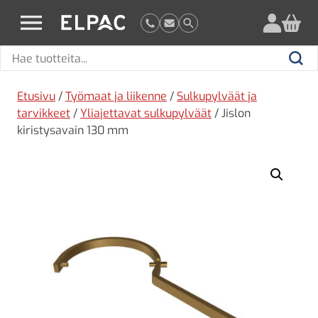
?
elpac.fi
Hae
Hae
tuotteita
Etusivu
/
Työmaat ja liikenne
/
Sulkupylväät ja
tarvikkeet
/
Yliajettavat sulkupylväät
/ Jislon
kiristysavain 130 mm