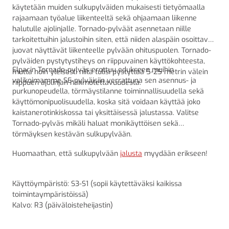
käytetään muiden sulkupylväiden mukaisesti tietyömaalla
rajaamaan työalue liikenteeltä sekä ohjaamaan liikenne
halutulle ajolinjalle. Tornado-pylväät asennetaan niille
tarkoitettuihin jalustoihin siten, että niiden alaspäin osoittavat
juovat näyttävät liikenteelle pylvään ohituspuolen. Tornado-
pylväiden pystytystiheys on riippuvainen käyttökohteesta,
Elpacin Tornado-pylväs erottuu edukseen muihin
mutta noin yleisesti niitä tulisi pystyttää 5-25 metrin välein
valikoimamme SE-pylväisiin verrattuna sen asennus- ja
riippuen ajolinjan hahmotettavuudesta.
purkunopeudella, törmäystilanne toiminnallisuudella sekä
käyttömonipuolisuudella, koska sitä voidaan käyttää joko
kaistanerotinkiskossa tai yksittäisessä jalustassa. Valitse
Tornado-pylväs mikäli haluat monikäyttöisen sekä
törmäyksen kestävän sulkupylvään.
Huomaathan, että sulkupylvään
jalusta
myydään erikseen!
Käyttöympäristö: S3-S1 (sopii käytettäväksi kaikissa
toimintaympäristöissä)
Kalvo: R3 (päiväloisteheijastin)