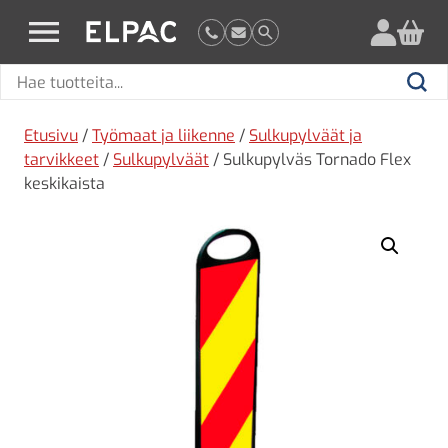
?
elpac.fi
Hae
Hae
tuotteita
Etusivu
/
Työmaat ja liikenne
/
Sulkupylväät ja
tarvikkeet
/
Sulkupylväät
/ Sulkupylväs Tornado Flex
keskikaista