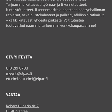
Tarjoamme kattavasti työmaa- ja liikennetuotteet,
kiinteistötuotteet, liikennemerkit ja opasteet, pääsynhallinnan
ratkaisut, sekä puistokalusteet ja pyöräpysäköinnin ratkaisut
– kaikki kätevästi yhdestä paikasta. Voit tutustua
tuotevalikoimaamme tarkemmin verkkokaupassamme!
OTA YHTEYTTÄ
010 219 0700
myynti@elpac.fi
etunimi.sukunimi@elpac.fi
VANTAA
Robert Huberin tie 7
01510 Vantaa