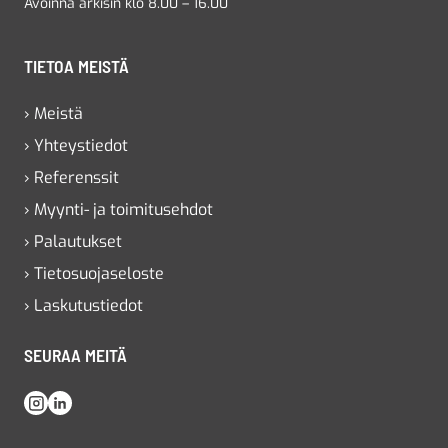
Avoinna arkisin klo 8.00 – 16.00
TIETOA MEISTÄ
› Meistä
› Yhteystiedot
› Referenssit
› Myynti- ja toimitusehdot
› Palautukset
› Tietosuojaseloste
› Laskutustiedot
SEURAA MEITÄ
Instagram
LinkedIn