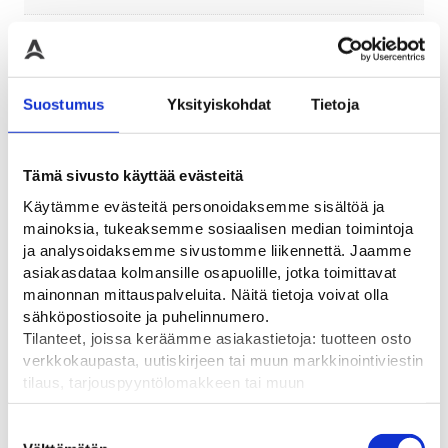
Pituus
110
Suostumus
Yksityiskohdat
Tietoja
Saatat myös pitää...
Tämä sivusto käyttää evästeitä
Käytämme evästeitä personoidaksemme sisältöä ja
mainoksia, tukeaksemme sosiaalisen median toimintoja
ja analysoidaksemme sivustomme liikennettä. Jaamme
asiakasdataa kolmansille osapuolille, jotka toimittavat
mainonnan mittauspalveluita. Näitä tietoja voivat olla
sähköpostiosoite ja puhelinnumero.
Tilanteet, joissa keräämme asiakastietoja: tuotteen osto
verkkokaupasta, uutiskirjeen tai muun markkinointiviestin
tilaus, tarjouspyyntölomakkeen tai muun
yhteydenottolomakkeen lähettäminen, käyttäjätilin
luominen, muut tilanteet, joissa kerätään ylläoleva tieto ja
Suostumuksen
Sulkupylväs SE
Sulkupylväs Tornado Flex
Nissen
pyydetään erillinen suostumus tiedon käyttämiseen