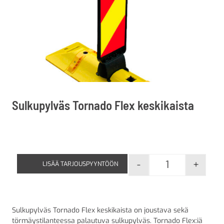
Sulkupylväs Tornado Flex keskikaista
-
+
LISÄÄ TARJOUSPYYNTÖÖN
Sulkupylväs To
Sulkupylväs Tornado Flex keskikaista on joustava sekä
törmäystilanteessa palautuva sulkupylväs. Tornado Flex:iä