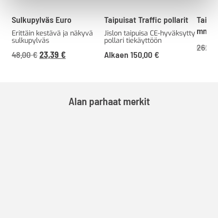
Sulkupylväs Euro
Taipuisat Traffic pollarit
Taipui
mm
Erittäin kestävä ja näkyvä
Jislon taipuisa CE-hyväksytty
sulkupylväs
pollari tiekäyttöön
262,0
Alkuperäinen
Nykyinen
48,00
€
23,39
€
Alkaen
150,00
€
hinta
hinta
oli:
on:
48,00 €60,24 €.
23,39 €29,35 €.
Alan parhaat merkit