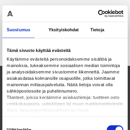
Suostumus
Yksityiskohdat
Tietoja
Tämä sivusto käyttää evästeitä
Käytämme evästeitä personoidaksemme sisältöä ja
mainoksia, tukeaksemme sosiaalisen median toimintoja
ja analysoidaksemme sivustomme liikennettä. Jaamme
asiakasdataa kolmansille osapuolille, jotka toimittavat
mainonnan mittauspalveluita. Näitä tietoja voivat olla
Suomalainen perheyritys ja luotettava
sähköpostiosoite ja puhelinnumero.
kumppani vuodesta 1985
Tilanteet, joissa keräämme asiakastietoja: tuotteen osto
verkkokaupasta, uutiskirjeen tai muun markkinointiviestin
tilaus, tarjouspyyntölomakkeen tai muun
ELPAC OY
yhteydenottolomakkeen lähettäminen, käyttäjätilin
luominen, muut tilanteet, joissa kerätään ylläoleva tieto ja
Suostumuksen
Olemme suomalainen perheyritys vuodesta 1985.
pyydetään erillinen suostumus tiedon käyttämiseen
Välttämätön