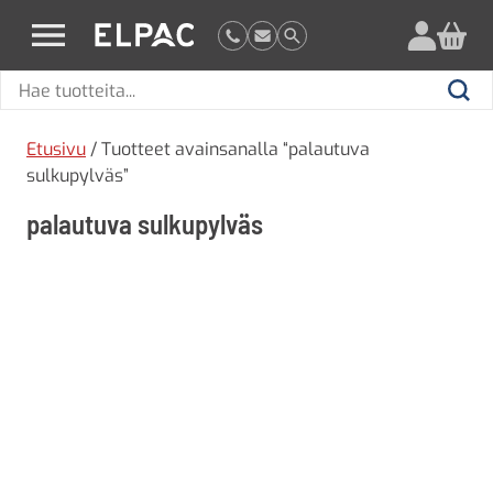
?
elpac.fi
Hae
Hae
tuotteita
Etusivu
/ Tuotteet avainsanalla “palautuva
sulkupylväs”
palautuva sulkupylväs