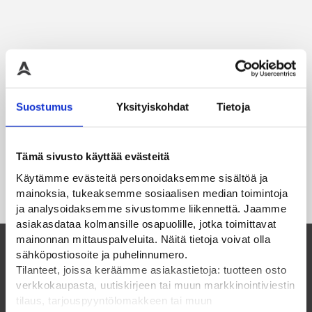
Suostumus
Yksityiskohdat
Tietoja
Tämä sivusto käyttää evästeitä
Käytämme evästeitä personoidaksemme sisältöä ja
mainoksia, tukeaksemme sosiaalisen median toimintoja
ja analysoidaksemme sivustomme liikennettä. Jaamme
asiakasdataa kolmansille osapuolille, jotka toimittavat
mainonnan mittauspalveluita. Näitä tietoja voivat olla
sähköpostiosoite ja puhelinnumero.
Suomalainen perheyritys ja luotettava
Tilanteet, joissa keräämme asiakastietoja: tuotteen osto
verkkokaupasta, uutiskirjeen tai muun markkinointiviestin
kumppani vuodesta 1985
tilaus, tarjouspyyntölomakkeen tai muun