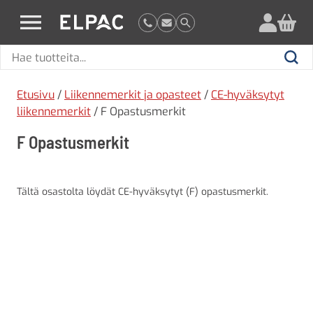
?
elpac.fi
Hae
Hae
tuotteita
Etusivu
/
Liikennemerkit ja opasteet
/
CE-hyväksytyt
liikennemerkit
/ F Opastusmerkit
F Opastusmerkit
Tältä osastolta löydät CE-hyväksytyt (F) opastusmerkit.