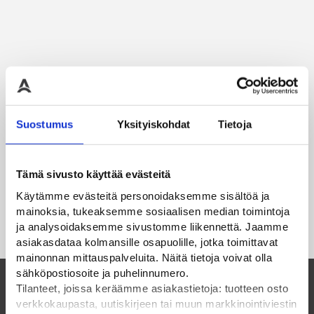
Suostumus
Yksityiskohdat
Tietoja
Tämä sivusto käyttää evästeitä
Käytämme evästeitä personoidaksemme sisältöä ja
mainoksia, tukeaksemme sosiaalisen median toimintoja
ja analysoidaksemme sivustomme liikennettä. Jaamme
asiakasdataa kolmansille osapuolille, jotka toimittavat
mainonnan mittauspalveluita. Näitä tietoja voivat olla
sähköpostiosoite ja puhelinnumero.
Tilanteet, joissa keräämme asiakastietoja: tuotteen osto
verkkokaupasta, uutiskirjeen tai muun markkinointiviestin
Suomalainen perheyritys ja luotettava