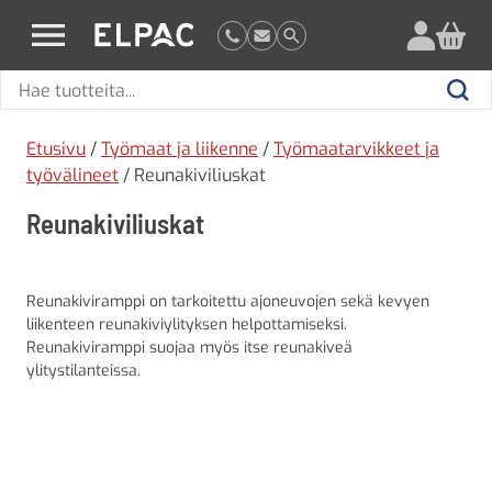
?
elpac.fi
Hae
Hae
tuotteita
Etusivu
/
Työmaat ja liikenne
/
Työmaatarvikkeet ja
työvälineet
/ Reunakiviliuskat
Reunakiviliuskat
Reunakiviramppi on tarkoitettu ajoneuvojen sekä kevyen
liikenteen reunakiviylityksen helpottamiseksi.
Reunakiviramppi suojaa myös itse reunakiveä
ylitystilanteissa.