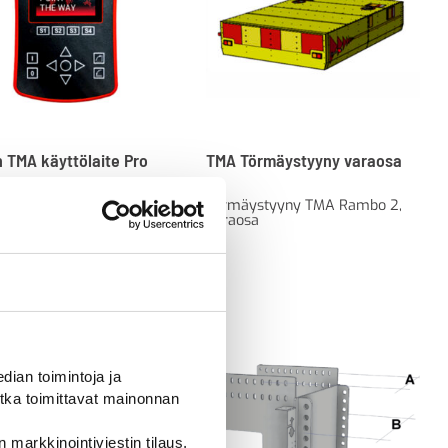
 TMA käyttölaite Pro
TMA Törmäystyyny varaosa
e colour
Törmäystyyny TMA Rambo 2,
issenin käyttölaite TMA
varaosa
le
00
€
ian toimintoja ja
tka toimittavat mainonnan
 markkinointiviestin tilaus,