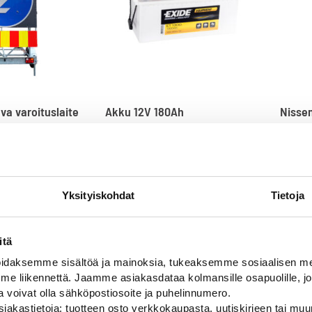
va varoituslaite
Akku 12V 180Ah
Nissen
remot
mellit, 1800mm
Akku liikennevaloille, työmaan
arivilkut
varoitusvilkuille ja HVL vaunuille
Uusi N
laitteil
255,00
€
2190,
Yksityiskohdat
Tietoja
itä
daksemme sisältöä ja mainoksia, tukeaksemme sosiaalisen med
 liikennettä. Jaamme asiakasdataa kolmansille osapuolille, jo
ja voivat olla sähköpostiosoite ja puhelinnumero.
iakastietoja: tuotteen osto verkkokaupasta, uutiskirjeen tai muun