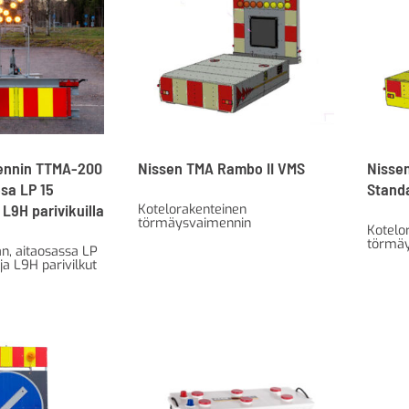
ennin TTMA-200
Nissen TMA Rambo II VMS
Nisse
osa LP 15
Stand
 L9H parivikuilla
Kotelorakenteinen
törmäysvaimennin
Kotelo
törmä
an, aitaosassa LP
ja L9H parivilkut