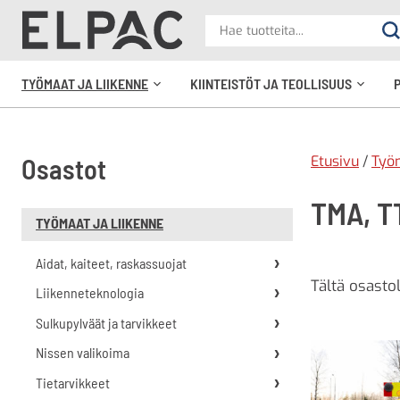
?
Hae
Ha
tuotteita
elpac.fi
TYÖMAAT JA LIIKENNE
KIINTEISTÖT JA TEOLLISUUS
Avaa
Avaa
alavalikko
alavali
Etusivu
/
Työm
Osastot
TMA, T
TYÖMAAT JA LIIKENNE
Aidat, kaiteet, raskassuojat
Tältä osastol
Liikenneteknologia
Sulkupylväät ja tarvikkeet
Nissen valikoima
Tietarvikkeet