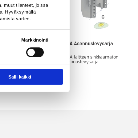
 muut tilanteet, joissa
ssa. Hyväksymällä
amista varten.
Markkinointi
200 -
TMA Asennuslevysarja
ijastinlamelli
x410mm
TMA laitteen sinkkaamaton
asennuslevysarja
ninen R3 heijastava
jastinlamelli
Salli kaikki
0
€