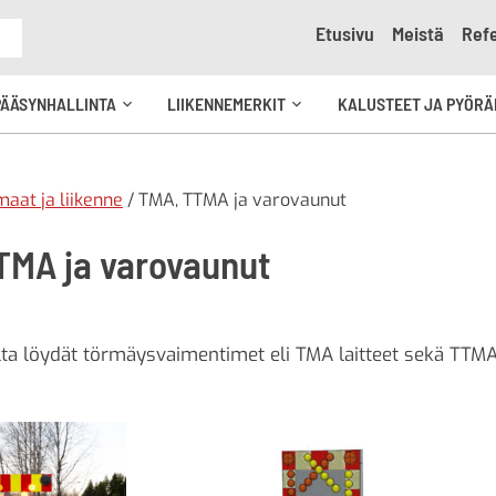
Etusivu
Meistä
Refe
e
PÄÄSYNHALLINTA
LIIKENNEMERKIT
KALUSTEET JA PYÖRÄ
Avaa
Avaa
kko
alavalikko
alavalikko
aat ja liikenne
/ TMA, TTMA ja varovaunut
TMA ja varovaunut
ta löydät törmäysvaimentimet eli TMA laitteet sekä TTMA tr