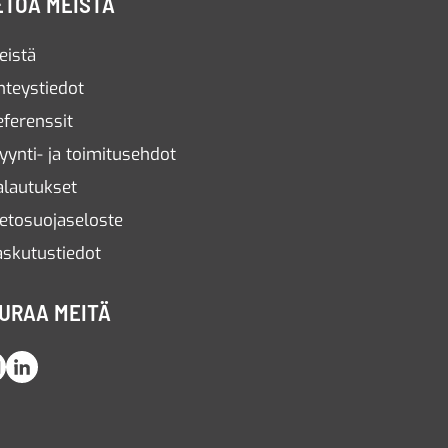
ETOA MEISTÄ
eistä
hteystiedot
eferenssit
yynti- ja toimitusehdot
alautukset
ietosuojaseloste
askutustiedot
URAA MEITÄ
Instagram
LinkedIn