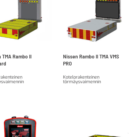
n TMA Rambo II
Nissen Rambo II TMA VMS
ard
PRO
rakenteinen
Kotelorakenteinen
ysvaimennin
törmäysvaimennin