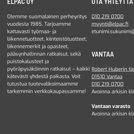
ELPAC OY
OTA YHTEYTTÄ
Olemme suomalainen perheyritys
010 219 0700
vuodesta 1985. Tarjoamme
myynti@elpac.fi
kattavasti työmaa- ja
etunimi.sukunimi@
liikennetuotteet, kiinteistötuotteet,
liikennemerkit ja opasteet,
VANTAA
pääsynhallinnan ratkaisut, sekä
puistokalusteet ja
pyöräpysäköinnin ratkaisut – kaikki
Robert Huberin tie
kätevästi yhdestä paikasta. Voit
01510 Vantaa
tutustua tuotevalikoimaamme
010 219 0700
tarkemmin verkkokaupassamme!
Avoinna arkisin kl
Vantaan varasto
Avoinna arkisin kl