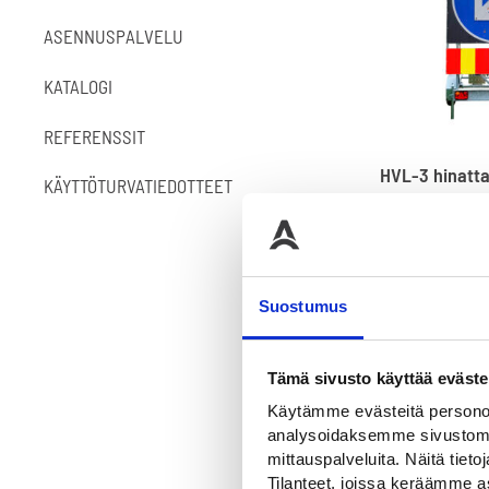
ASENNUSPALVELU
KATALOGI
REFERENSSIT
HVL-3 hinatta
KÄYTTÖTURVATIEDOTTEET
Sisältää R3 La
jakajan ja L8H p
3900,00
€
Suostumus
Tämä sivusto käyttää eväste
Käytämme evästeitä personoi
analysoidaksemme sivustomme
mittauspalveluita. Näitä tieto
Tilanteet, joissa keräämme as