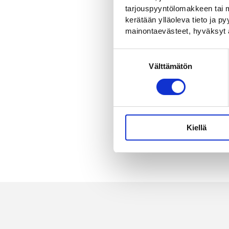
tarjouspyyntölomakkeen tai m
kerätään ylläoleva tieto ja 
mainontaevästeet, hyväksyt 
Suostumuksen
Välttämätön
valinta
Törmäysvaimen
TTMA-200
Trailerin tehtä
törmäystilante
Kiellä