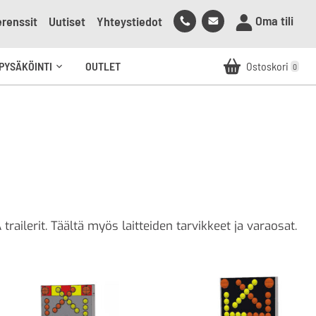
Soita
Lähetä
Oma tili
renssit
Uutiset
Yhteystiedot
meille
sähköpostia
meille
PYSÄKÖINTI
OUTLET
Ostoskori
0
Avaa
alavalikko
ailerit. Täältä myös laitteiden tarvikkeet ja varaosat.