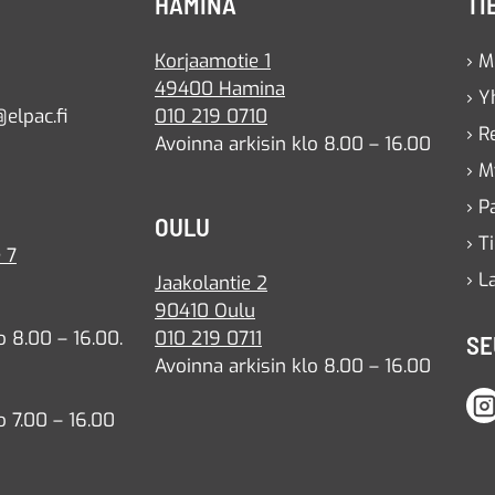
HAMINA
TI
Korjaamotie 1
› M
49400 Hamina
› Y
elpac.fi
010 219 0710
› R
Avoinna arkisin klo 8.00 – 16.00
› M
› P
OULU
› T
 7
› L
Jaakolantie 2
90410 Oulu
o 8.00 – 16.00.
010 219 0711
SE
Avoinna arkisin klo 8.00 – 16.00
o 7.00 – 16.00