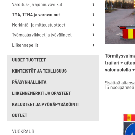
Varoitus- ja ajoneuvovilkut
TMA, TTMA ja varovaunut
Merkintä- ja mittaustuotteet
Työmaatarvikkeet ja työvälineet
Liikennepeilit
Törmäysvaim
UUDET TUOTTEET
traileri + aita
valonuolella +
KIINTEISTÖT JA TEOLLISUUS
PÄÄSYNHALLINTA
Sisältää aitaos
15 nuolipaneeli 
LIIKENNEMERKIT JA OPASTEET
KALUSTEET JA PYÖRÄPYSÄKÖINTI
OUTLET
VUOKRAUS