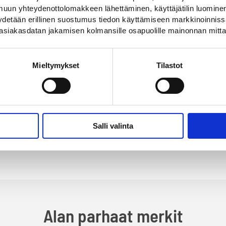
uun yhteydenottolomakkeen lähettäminen, käyttäjätilin luominen,
pyydetään erillinen suostumus tiedon käyttämiseen markkinoinni
asiakasdatan jakamisen kolmansille osapuolille mainonnan mitta
Mieltymykset
Tilastot
nintraileri
TTMA-100 -
TTMA-
takaheijastinlamelli
takahe
2440x600mm
2440
vänä on suojata
Alumiininen R3 heijastava
Alumii
essa
takaheijastinlamelli
takahei
Salli valinta
255,00
€
245,0
Alan parhaat merkit