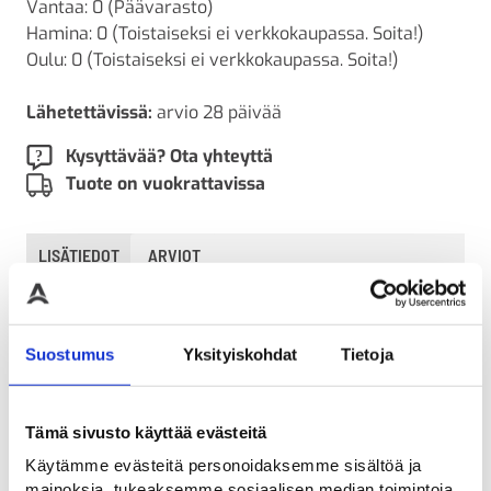
Vantaa: 0 (Päävarasto)
Hamina: 0 (Toistaiseksi ei verkkokaupassa. Soita!)
Oulu: 0 (Toistaiseksi ei verkkokaupassa. Soita!)
Lähetettävissä:
arvio 28 päivää
Kysyttävää? Ota yhteyttä
Tuote on vuokrattavissa
LISÄTIEDOT
ARVIOT
Lisätiedot
Suostumus
Yksityiskohdat
Tietoja
Korkeus
3700
Tämä sivusto käyttää evästeitä
Leveys
Käytämme evästeitä personoidaksemme sisältöä ja
mainoksia, tukeaksemme sosiaalisen median toimintoja