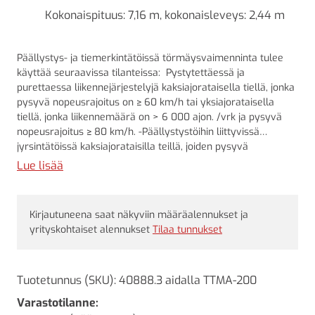
Kokonaispituus: 7,16 m, kokonaisleveys: 2,44 m
Päällystys- ja tiemerkintätöissä törmäysvaimenninta tulee
käyttää seuraavissa tilanteissa: Pystytettäessä ja
purettaessa liikennejärjestelyjä kaksiajorataisella tiellä, jonka
pysyvä nopeusrajoitus on ≥ 60 km/h tai yksiajorataisella
tiellä, jonka liikennemäärä on > 6 000 ajon. /vrk ja pysyvä
nopeusrajoitus ≥ 80 km/h. -Päällystystöihin liittyvissä
jyrsintätöissä kaksiajorataisilla teillä, joiden pysyvä
nopeusrajoitus on ≥ 60 km/h. -Jalkaisin tehtävissä
Lue lisää
pienmerkintä-, näytteenotto- ja paikkaustöissä yksi- ja
kaksiajorataisilla teillä, kun tien pysyvä nopeusrajoitus on ≥60
km/h ja tien KVL > 900 ajon. /vrk. -Tiemerkintätöissä yksi- ja
Kirjautuneena saat näkyviin määräalennukset ja
kaksiajorataisilla teillä, joiden pysyvä nopeusrajoitus on ≥ 60
yrityskohtaiset alennukset
Tilaa tunnukset
km/h. Vaatimus koskee myös tiemerkintöihin liittyviä
jyrsintätöitä. -Etumerkintätöissä kaksiajorataisilla teillä, joiden
pysyvä nopeusrajoitus on ≥ 60 km/h ja yksiajorataisilla teillä,
joiden KVL > 6 000 ajon. / vrk.
Tuotetunnus (SKU):
40888.3 aidalla TTMA-200
Varastotilanne: