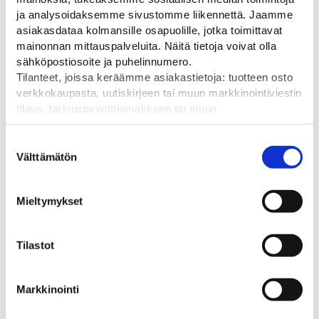
2440
ja analysoidaksemme sivustomme liikennettä. Jaamme
Pituus
asiakasdataa kolmansille osapuolille, jotka toimittavat
mainonnan mittauspalveluita. Näitä tietoja voivat olla
7160
sähköpostiosoite ja puhelinnumero.
Tilanteet, joissa keräämme asiakastietoja: tuotteen osto
verkkokaupasta, uutiskirjeen tai muun markkinointiviestin
tilaus, tarjouspyyntölomakkeen tai muun
yhteydenottolomakkeen lähettäminen, käyttäjätilin
Tutustu myös
luominen, muut tilanteet, joissa kerätään ylläoleva tieto ja
Suostumuksen
pyydetään erillinen suostumus tiedon käyttämiseen
Välttämätön
valinta
markkinoinnissa. Hyväksymällä mainontaevästeet,
hyväksyt asiakasdatan jakamisen kolmansille osapuolille
Mieltymykset
mainonnan mittaamista varten.
Tilastot
Markkinointi