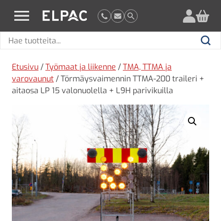
?
elpac.fi
Hae
Hae
tuotteita
Etusivu
/
Työmaat ja liikenne
/
TMA, TTMA ja
varovaunut
/ Törmäysvaimennin TTMA-200 traileri +
aitaosa LP 15 valonuolella + L9H parivikuilla