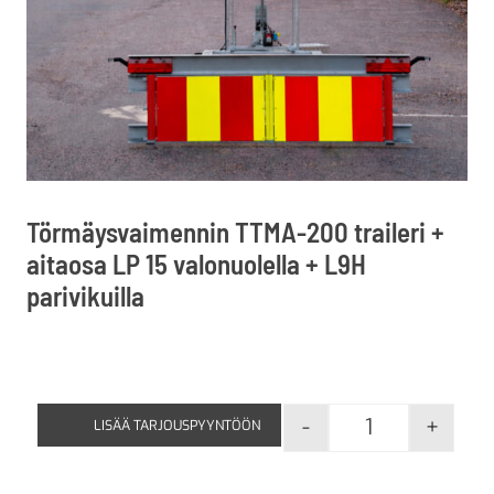
Törmäysvaimennin TTMA-200 traileri +
aitaosa LP 15 valonuolella + L9H
parivikuilla
-
+
LISÄÄ TARJOUSPYYNTÖÖN
Törmäysvaimenn