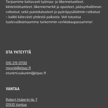
Tarjoamme kattavasti työmaa- ja liikennetuotteet,
kiinteistötuotteet, liikennemerkit ja opasteet, pääsynhallinnan
ratkaisut, sekä puistokalusteet ja pyöräpysäköinnin ratkaisut
– kaikki kätevästi yhdestä paikasta. Voit tutustua
tuotevalikoimaamme tarkemmin verkkokaupassamme!
OTA YHTEYTTÄ
010 219 0700
myynti@elpac.fi
etunimi.sukunimi@elpac.fi
VANTAA
Robert Huberin tie 7
01510 Vantaa