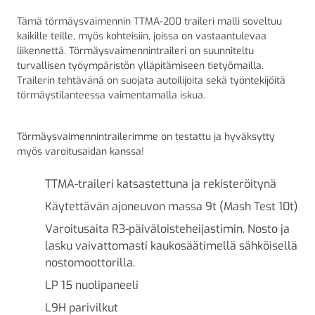
Tämä törmäysvaimennin TTMA-200 traileri malli soveltuu
kaikille teille, myös kohteisiin, joissa on vastaantulevaa
liikennettä. Törmäysvaimennintraileri on suunniteltu
turvallisen työympäristön ylläpitämiseen tietyömailla.
Trailerin tehtävänä on suojata autoilijoita sekä työntekijöitä
törmäystilanteessa vaimentamalla iskua.
Törmäysvaimennintrailerimme on testattu ja hyväksytty
myös varoitusaidan kanssa!
TTMA-traileri katsastettuna ja rekisteröitynä
Käytettävän ajoneuvon massa 9t (Mash Test 10t)
Varoitusaita R3-päiväloisteheijastimin. Nosto ja
lasku vaivattomasti kaukosäätimellä sähköisellä
nostomoottorilla.
LP 15 nuolipaneeli
L9H parivilkut