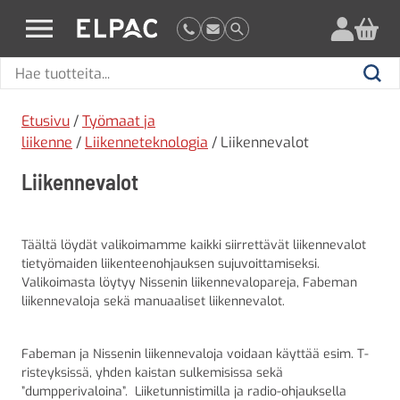
?
elpac.fi
Hae
Hae
tuotteita
Etusivu
/
Työmaat ja
liikenne
/
Liikenneteknologia
/ Liikennevalot
Liikennevalot
Täältä löydät valikoimamme kaikki siirrettävät liikennevalot
tietyömaiden liikenteenohjauksen sujuvoittamiseksi.
Valikoimasta löytyy Nissenin liikennevalopareja, Fabeman
liikennevaloja sekä manuaaliset liikennevalot.
Fabeman ja Nissenin liikennevaloja voidaan käyttää esim. T-
risteyksissä, yhden kaistan sulkemisissa sekä
”dumpperivaloina”. Liiketunnistimilla ja radio-ohjauksella