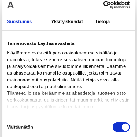
Suostumus
Yksityiskohdat
Tietoja
Tämä sivusto käyttää evästeitä
Käytämme evästeitä personoidaksemme sisältöä ja
mainoksia, tukeaksemme sosiaalisen median toimintoja
ja analysoidaksemme sivustomme liikennettä. Jaamme
asiakasdataa kolmansille osapuolille, jotka toimittavat
mainonnan mittauspalveluita. Näitä tietoja voivat olla
sähköpostiosoite ja puhelinnumero.
3-osaiset liikennevalot
La Semaforica Starled 2
Tilanteet, joissa keräämme asiakastietoja: tuotteen osto
punainen-keltainen-
valoyksikkö 12-24V
verkkokaupasta, uutiskirjeen tai muun markkinointiviestin
vihreä 230VAC
Punainen ja vihreä valo
tilaus, tarjouspyyntölomakkeen tai muun
samassa yksikössä
La Semaforica Starled2 LED
yhteydenottolomakkeen lähettäminen, käyttäjätilin
valot + Zir 3-osainen
259,00
€
liikennevalokaluste
luominen, muut tilanteet, joissa kerätään ylläoleva tieto ja
Suostumuksen
pyydetään erillinen suostumus tiedon käyttämiseen
Välttämätön
680,00
€
valinta
markkinoinnissa. Hyväksymällä mainontaevästeet,