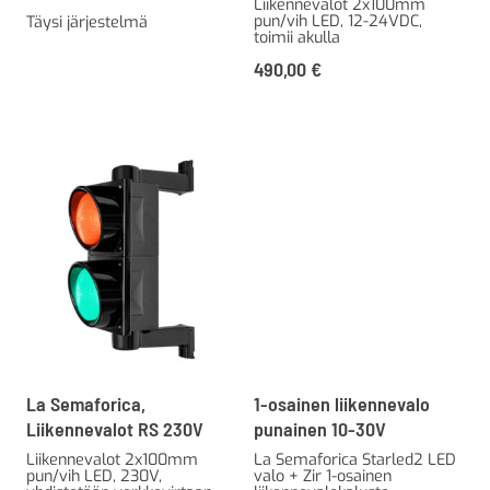
Liikennevalot 2x100mm
pun/vih LED, 12-24VDC,
Täysi järjestelmä
toimii akulla
490,00
€
La Semaforica,
1-osainen liikennevalo
Liikennevalot RS 230V
punainen 10-30V
Liikennevalot 2x100mm
La Semaforica Starled2 LED
pun/vih LED, 230V,
valo + Zir 1-osainen