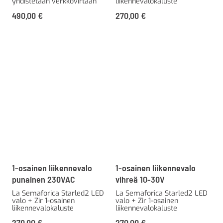
yhdistetään verkkovirtaan
liikennevalokaluste
490,00
€
270,00
€
1-osainen liikennevalo
1-osainen liikennevalo
punainen 230VAC
vihreä 10-30V
La Semaforica Starled2 LED
La Semaforica Starled2 LED
valo + Zir 1-osainen
valo + Zir 1-osainen
liikennevalokaluste
liikennevalokaluste
270,00
€
270,00
€