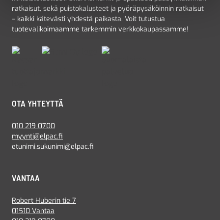
ratkaisut, sekä puistokalusteet ja pyöräpysäköinnin ratkaisut
– kaikki kätevästi yhdestä paikasta. Voit tutustua
tuotevalikoimaamme tarkemmin verkkokaupassamme!
OTA YHTEYTTÄ
010 219 0700
myynti@elpac.fi
etunimi.sukunimi@elpac.fi
VANTAA
Robert Huberin tie 7
01510 Vantaa