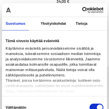
34,00
€
Suostumus
Yksityiskohdat
Tietoja
Vilkun puomikiinnitin
Vilkun U-pulttikiinnike
Tämä sivusto käyttää evästeitä
Kiinnitä vilkku vaivattomasti
Nissen vilkun pylväskiinnike
aitaan tai liikennemerkkiin.
9,50
€
Käytämme evästeitä personoidaksemme sisältöä ja
9,20
€
mainoksia, tukeaksemme sosiaalisen median toimintoja
ja analysoidaksemme sivustomme liikennettä. Jaamme
asiakasdataa kolmansille osapuolille, jotka toimittavat
mainonnan mittauspalveluita. Näitä tietoja voivat olla
Alan parhaat merkit
sähköpostiosoite ja puhelinnumero.
Tilanteet, joissa keräämme asiakastietoja: tuotteen osto
verkkokaupasta, uutiskirjeen tai muun markkinointiviestin
tilaus, tarjouspyyntölomakkeen tai muun
yhteydenottolomakkeen lähettäminen, käyttäjätilin
luominen, muut tilanteet, joissa kerätään ylläoleva tieto ja
Suostumuksen
pyydetään erillinen suostumus tiedon käyttämiseen
Välttämätön
valinta