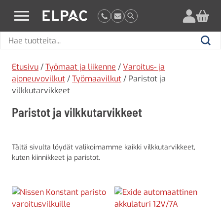
?
elpac.fi
Hae
Hae
tuotteita
Etusivu
/
Työmaat ja liikenne
/
Varoitus- ja
ajoneuvovilkut
/
Työmaavilkut
/ Paristot ja
vilkkutarvikkeet
Paristot ja vilkkutarvikkeet
Tältä sivulta löydät valikoimamme kaikki vilkkutarvikkeet,
kuten kiinnikkeet ja paristot.