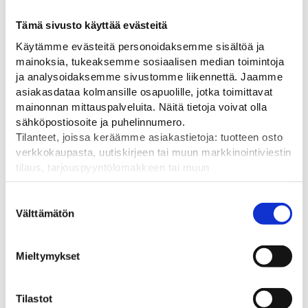
Tämä sivusto käyttää evästeitä
Käytämme evästeitä personoidaksemme sisältöä ja
mainoksia, tukeaksemme sosiaalisen median toimintoja
ja analysoidaksemme sivustomme liikennettä. Jaamme
asiakasdataa kolmansille osapuolille, jotka toimittavat
Vilkun puomikiinnitin
Nissen Nitra Euro-Led
Vil
mainonnan mittauspalveluita. Näitä tietoja voivat olla
vilkku
Kiinnitä vilkku vaivattomasti
Rip
sähköpostiosoite ja puhelinnumero.
aitaan tai liikennemerkkiin.
sulk
Vilkuissa on automaattinen
Tilanteet, joissa keräämme asiakastietoja: tuotteen osto
hämäräkytkin
9,20
€
9,
verkkokaupasta, uutiskirjeen tai muun markkinointiviestin
28,00
€
tilaus, tarjouspyyntölomakkeen tai muun
yhteydenottolomakkeen lähettäminen, käyttäjätilin
luominen, muut tilanteet, joissa kerätään ylläoleva tieto ja
Suostumuksen
pyydetään erillinen suostumus tiedon käyttämiseen
Välttämätön
valinta
markkinoinnissa. Hyväksymällä mainontaevästeet,
hyväksyt asiakasdatan jakamisen kolmansille osapuolille
Tutustu myös
Mieltymykset
mainonnan mittaamista varten.
Tilastot