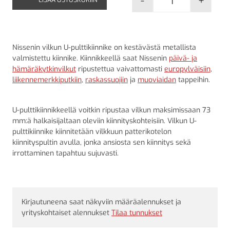
-
+
Vilkun U-pultt
Nissenin vilkun U-pulttikiinnike on kestävästä metallista
valmistettu kiinnike. Kiinnikkeellä saat Nissenin
päivä- ja
hämäräkytkinvilkut
ripustettua vaivattomasti
europylväisiin
,
liikennemerkkiputkiin
,
raskassuojiin
ja
muoviaidan
tappeihin.
U-pulttikiinnikkeellä voitkin ripustaa vilkun maksimissaan 73
mm:ä halkaisijaltaan oleviin kiinnityskohteisiin. Vilkun U-
pulttikiinnike kiinnitetään vilkkuun patterikotelon
kiinnityspultin avulla, jonka ansiosta sen kiinnitys sekä
irrottaminen tapahtuu sujuvasti.
Kirjautuneena saat näkyviin määräalennukset ja
yrityskohtaiset alennukset
Tilaa tunnukset