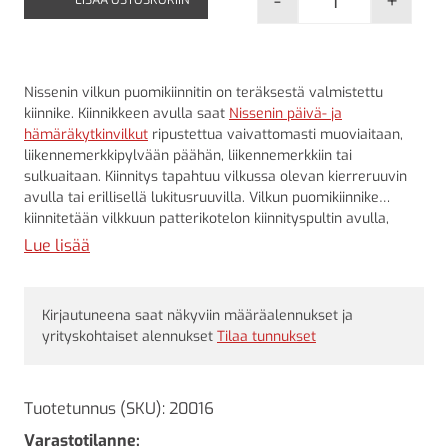
-
+
Vilkun puomiki
Nissenin vilkun puomikiinnitin on teräksestä valmistettu
kiinnike. Kiinnikkeen avulla saat
Nissenin päivä- ja
hämäräkytkinvilkut
ripustettua vaivattomasti muoviaitaan,
liikennemerkkipylvään päähän, liikennemerkkiin tai
sulkuaitaan. Kiinnitys tapahtuu vilkussa olevan kierreruuvin
avulla tai erillisellä lukitusruuvilla. Vilkun puomikiinnike
kiinnitetään vilkkuun patterikotelon kiinnityspultin avulla,
jonka ansiosta sen kiinnitys sekä irrottaminen tapahtuu
Lue lisää
sujuvasti.
Kirjautuneena saat näkyviin määräalennukset ja
yrityskohtaiset alennukset
Tilaa tunnukset
Tuotetunnus (SKU):
20016
Varastotilanne: