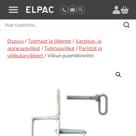
?
elpac.fi
Hae
Hae
tuotteita
Etusivu
/
Työmaat ja liikenne
/
Varoitus- ja
ajoneuvovilkut
/
Työmaavilkut
/
Paristot ja
vilkkutarvikkeet
/ Vilkun puomikiinnitin