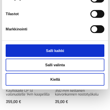
Tutustu myös
Tilastot
Markkinointi
Salli kaikki
Salli valinta
Käyttölaite Eco Remote II,
Kaivonkannen
RAK
Kiellä
LP 13
nostokoukku
Kul
ter
Käyttölaite LP 13
350 mm keltainen
valonuolelle 14m kaapelilla
kaivonkannen nostotyökalu
46
355,00
€
35,00
€