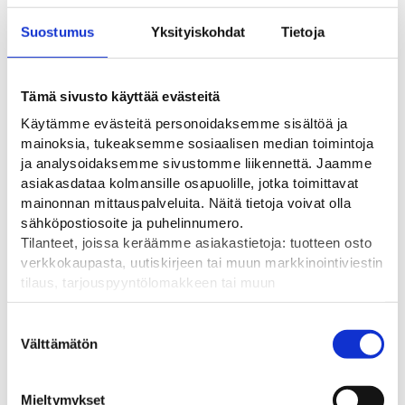
Saatat myös pitää...
Suostumus
Yksityiskohdat
Tietoja
Tämä sivusto käyttää evästeitä
Käytämme evästeitä personoidaksemme sisältöä ja
mainoksia, tukeaksemme sosiaalisen median toimintoja
ja analysoidaksemme sivustomme liikennettä. Jaamme
asiakasdataa kolmansille osapuolille, jotka toimittavat
mainonnan mittauspalveluita. Näitä tietoja voivat olla
sähköpostiosoite ja puhelinnumero.
Tilanteet, joissa keräämme asiakastietoja: tuotteen osto
Nissen Nitra City Flash
Nissen Nitra Euro-Led
Nis
verkkokaupasta, uutiskirjeen tai muun markkinointiviestin
Led
sulkulyhty
Työ
tilaus, tarjouspyyntölomakkeen tai muun
teh
Voidaan käyttää päivä tai
Sulkulyhty varoittamaan
yhteydenottolomakkeen lähettäminen, käyttäjätilin
hämäräkytkin vilkkuna
suljetusta tiestä
13
luominen, muut tilanteet, joissa kerätään ylläoleva tieto ja
Suostumuksen
57,00
€
28,00
€
pyydetään erillinen suostumus tiedon käyttämiseen
Välttämätön
valinta
markkinoinnissa. Hyväksymällä mainontaevästeet,
hyväksyt asiakasdatan jakamisen kolmansille osapuolille
Mieltymykset
mainonnan mittaamista varten.