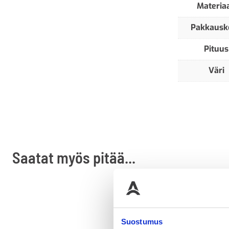
Materiaa
Pakkausk
Pituus
Väri
Saatat myös pitää...
Suostumus