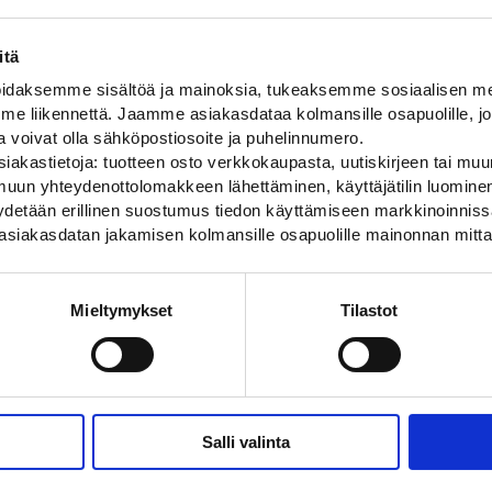
itä
daksemme sisältöä ja mainoksia, tukeaksemme sosiaalisen med
 liikennettä. Jaamme asiakasdataa kolmansille osapuolille, jo
ja voivat olla sähköpostiosoite ja puhelinnumero.
iakastietoja: tuotteen osto verkkokaupasta, uutiskirjeen tai muun
uun yhteydenottolomakkeen lähettäminen, käyttäjätilin luominen,
pyydetään erillinen suostumus tiedon käyttämiseen markkinoinni
asiakasdatan jakamisen kolmansille osapuolille mainonnan mitta
ustin
Vilkun U-pulttikiinnike
tettu liikennemerkin
Nissen vilkun pylväskiinnike
Mieltymykset
Tilastot
9,50
€
Salli valinta