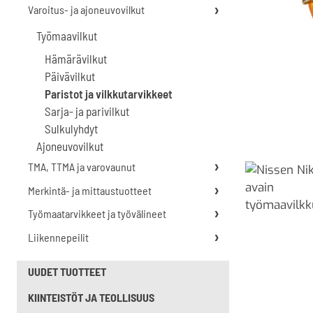
Varoitus- ja ajoneuvovilkut
Työmaavilkut
Hämärävilkut
Päivävilkut
Paristot ja vilkkutarvikkeet
Sarja- ja parivilkut
Sulkulyhdyt
Ajoneuvovilkut
TMA, TTMA ja varovaunut
Merkintä- ja mittaustuotteet
Työmaatarvikkeet ja työvälineet
Liikennepeilit
UUDET TUOTTEET
KIINTEISTÖT JA TEOLLISUUS