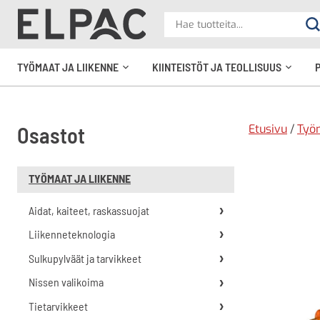
?
Hae
Ha
tuotteita
elpac.fi
TYÖMAAT JA LIIKENNE
KIINTEISTÖT JA TEOLLISUUS
Avaa
Avaa
alavalikko
alavali
Etusivu
/
Työm
Osastot
TYÖMAAT JA LIIKENNE
Aidat, kaiteet, raskassuojat
Liikenneteknologia
Sulkupylväät ja tarvikkeet
Nissen valikoima
Tietarvikkeet