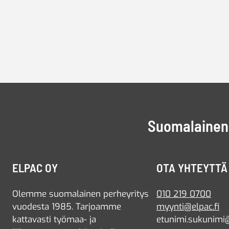
Suomalainen 
ELPAC OY
OTA YHTEYTTÄ
Olemme suomalainen perheyritys
010 219 0700
vuodesta 1985. Tarjoamme
myynti@elpac.fi
kattavasti työmaa- ja
etunimi.sukunimi@