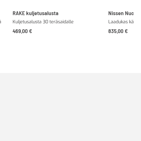
RAKE kuljetusalusta
Nissen Nuolip
ä
Kuljetusalusta 30 teräsaidalle
Laadukas käsikä
469,00
€
835,00
€