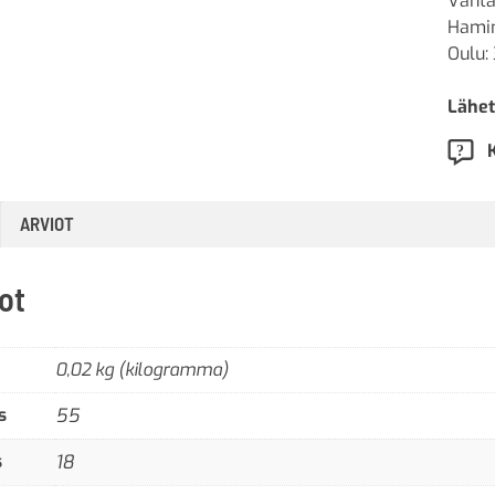
Vanta
Hamin
Oulu:
Lähet
ARVIOT
ot
0,02 kg (kilogramma)
s
55
s
18