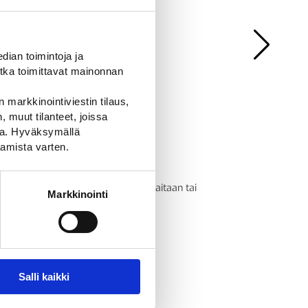
ian toimintoja ja
tka toimittavat mainonnan
 markkinointiviestin tilaus,
 muut tilanteet, joissa
ssa. Hyväksymällä
amista varten.
Vilkun puomikiinnitin
Kiinnitä vilkku vaivattomasti aitaan tai
Markkinointi
liikennemerkkiin.
9,20
€
Salli kaikki