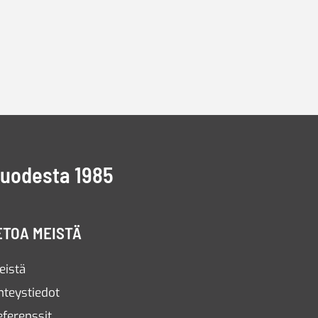
vuodesta 1985
ETOA MEISTÄ
eistä
hteystiedot
eferenssit