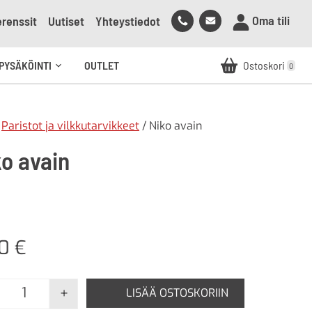
Soita
Lähetä
Oma tili
renssit
Uutiset
Yhteystiedot
meille
sähköpostia
meille
PYSÄKÖINTI
OUTLET
Ostoskori
0
Avaa
alavalikko
/
Paristot ja vilkkutarvikkeet
/ Niko avain
ko avain
00
€
+
LISÄÄ OSTOSKORIIN
Niko avain määrä