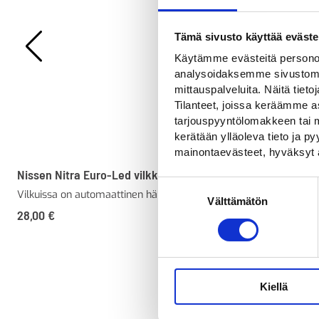
Tämä sivusto käyttää eväste
Käytämme evästeitä personoi
analysoidaksemme sivustomme
mittauspalveluita. Näitä tieto
Tilanteet, joissa keräämme as
tarjouspyyntölomakkeen tai m
kerätään ylläoleva tieto ja 
mainontaevästeet, hyväksyt 
Nissen Nitra Euro-Led vilkku
Merkin kartiorip
Suostumuksen
Vilkuissa on automaattinen hämäräkytkin
Teräksestä valmis
Välttämätön
valinta
kartioripustin
28,00
€
34,00
€
Kiellä