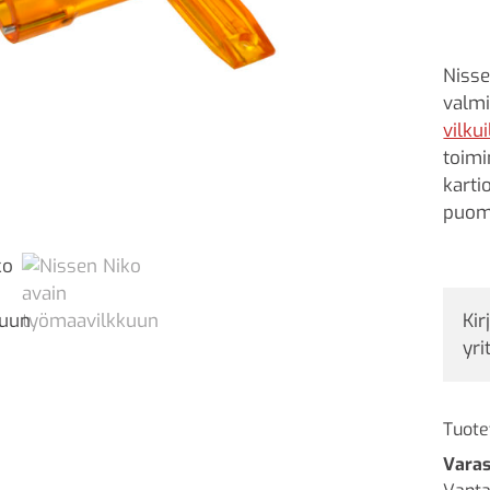
Nisse
valmi
vilkui
toimi
karti
puomi
Kir
yri
Tuote
Varas