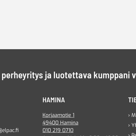
perheyritys ja luotettava kumppani 
HAMINA
TI
Korjaamotie 1
› M
49400 Hamina
› Y
elpac.fi
010 219 0710
› R