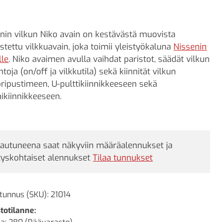
nin vilkun Niko avain on kestävästä muovista
stettu vilkkuavain, joka toimii yleistyökaluna
Nissenin
lle
. Niko avaimen avulla vaihdat paristot, säädät vilkun
ntoja (on/off ja vilkkutila) sekä kiinnität vilkun
oripustimeen, U-pulttikiinnikkeeseen sekä
kiinnikkeeseen.
jautuneena saat näkyviin määräalennukset ja
tyskohtaiset alennukset
Tilaa tunnukset
tunnus (SKU):
21014
totilanne: