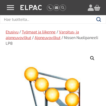
?
elpac.fi
Hae
Hae
tuotteita
Etusivu
/
Työmaat ja liikenne
/
Varoitus- ja
ajoneuvovilkut
/
Ajoneuvovilkut
/ Nissen Nuolipaneeli
LP8