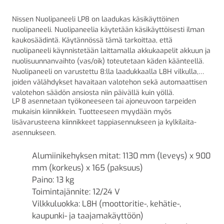
Nissen Nuolipaneeli LP8 on laadukas käsikäyttöinen
nuolipaneeli. Nuolipaneelia käytetään käsikäyttöisesti ilman
kaukosäädintä. Käytännössä tämä tarkoittaa, että
nuolipaneeli käynnistetään laittamalla akkukaapelit akkuun ja
nuolisuunnanvaihto (vas/oik) toteutetaan käden käänteellä.
Nuolipaneeli on varustettu 8:lla laadukkaalla L8H vilkulla,
joiden välähdykset havaitaan valotehon sekä automaattisen
valotehon säädön ansiosta niin päivällä kuin yöllä.
LP 8 asennetaan työkoneeseen tai ajoneuvoon tarpeiden
mukaisin kiinnikkein. Tuotteeseen myydään myös
lisävarusteena kiinnikkeet tappiasennukseen ja kylkilaita-
asennukseen.
Alumiinikehyksen mitat: 1130 mm (leveys) x 900
mm (korkeus) x 165 (paksuus)
Paino: 13 kg
Toimintajännite: 12/24 V
Vilkkuluokka: L8H (moottoritie-, kehätie-,
kaupunki- ja taajamakäyttöön)