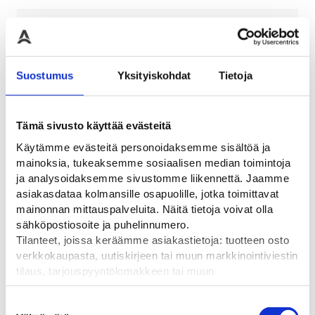
Pituus
165
Suostumus
Yksityiskohdat
Tietoja
Saatat myös pitää...
Tämä sivusto käyttää evästeitä
Käytämme evästeitä personoidaksemme sisältöä ja
mainoksia, tukeaksemme sosiaalisen median toimintoja
ja analysoidaksemme sivustomme liikennettä. Jaamme
Nis
asiakasdataa kolmansille osapuolille, jotka toimittavat
mainonnan mittauspalveluita. Näitä tietoja voivat olla
bas
sähköpostiosoite ja puhelinnumero.
Nissen Nuolipaneeli LP
Nissen Nuolipaneeli LP
Nuo
Tilanteet, joissa keräämme asiakastietoja: tuotteen osto
val
15/2 Ylävilkuilla
15/2 Ylävilkuilla ja
aut
verkkokaupasta, uutiskirjeen tai muun markkinointiviestin
moottorilla
päi
LP15 nuolipaneeli kahdella
tilaus, tarjouspyyntölomakkeen tai muun
lisävilkulla
LP 15 nuolipaneeli kahdella
32
yhteydenottolomakkeen lähettäminen, käyttäjätilin
lisävilkulla ja moottorilla
3720,00
€
luominen, muut tilanteet, joissa kerätään ylläoleva tieto ja
Suostumuksen
3950,00
€