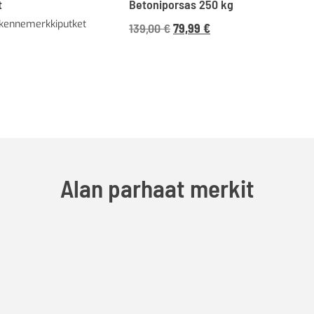
t
Betoniporsas 250 kg
ikennemerkkiputket
Alkuperäinen
Nykyinen
139,00
€
79,99
€
hinta
hinta
oli:
on:
139,00 €174,45 €.
79,99 €100,39 €.
Alan parhaat merkit