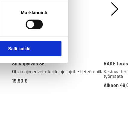
Markkinointi
Salli kaikki
Sulkupylväs SE
RAKE teräsver
Ohjaa ajoneuvot oikeille ajolinjoille tietyömailla
Kestävä teräsv
työmaata
19,90
€
Alkaen
49,00