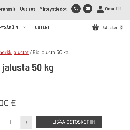
Soita
Lähetä
Oma tili
renssit
Uutiset
Yhteystiedot
meille
sähköpostia
meille
PYSÄKÖINTI
OUTLET
Ostoskori
0
Avaa
alavalikko
erkkijalustat
/ Big jalusta 50 kg
 jalusta 50 kg
,00
€
+
LISÄÄ OSTOSKORIIN
Big jalusta 50 kg määrä