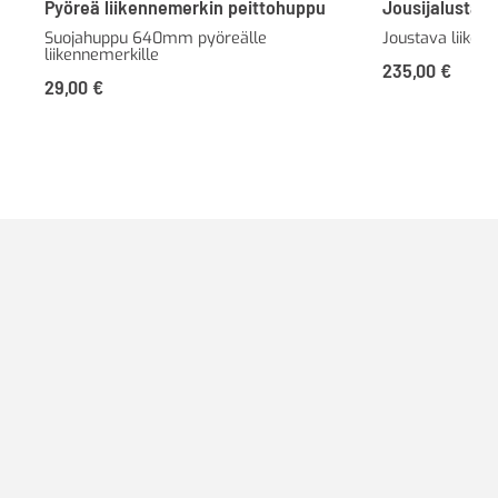
Pyöreä liikennemerkin peittohuppu
Jousijalusta S
Suojahuppu 640mm pyöreälle
Joustava liiken
liikennemerkille
235,00
€
29,00
€