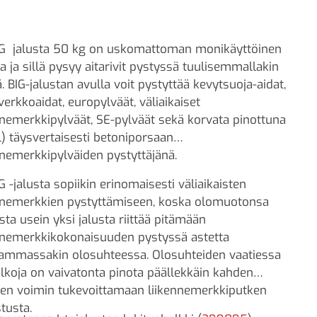
IG jalusta 50 kg on uskomattoman monikäyttöinen
ta ja sillä pysyy aitarivit pystyssä tuulisemmallakin
ä. BIG-jalustan avulla voit pystyttää kevytsuoja-aidat,
verkkoaidat, europylväät, väliaikaiset
nnemerkkipylväät, SE-pylväät sekä korvata pinottuna
l) täysvertaisesti betoniporsaan
nnemerkkipylväiden pystyttäjänä.
G -jalusta sopiikin erinomaisesti väliaikaisten
nnemerkkien pystyttämiseen, koska olomuotonsa
sta usein yksi jalusta riittää pitämään
nnemerkkikokonaisuuden pystyssä astetta
ammassakin olosuhteessa. Olosuhteiden vaatiessa
alkoja on vaivatonta pinota päällekkäin kahden
en voimin tukevoittamaan liikennemerkkiputken
tusta.