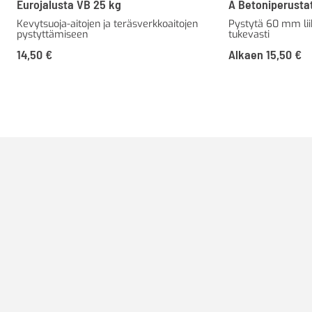
Eurojalusta VB 25 kg
A Betoniperusta
Kevytsuoja-aitojen ja teräsverkkoaitojen
Pystytä 60 mm li
pystyttämiseen
tukevasti
14,50
€
Alkaen
15,50
€