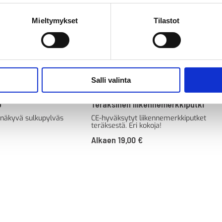
Mieltymykset
Tilastot
Salli valinta
o
Teräksinen liikennemerkkiputki
a näkyvä sulkupylväs
CE-hyväksytyt liikennemerkkiputket
teräksestä. Eri kokoja!
inen
ykyinen
Alkaen
19,00
€
inta
n:
0,24 €.
3,39 €29,35 €.