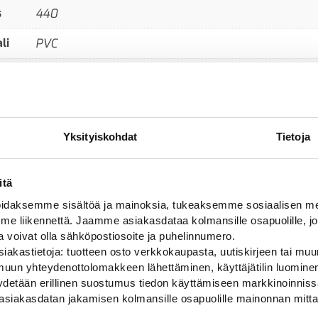
s
440
li
PVC
1050
Yksityiskohdat
Tietoja
itä
daksemme sisältöä ja mainoksia, tukeaksemme sosiaalisen med
 liikennettä. Jaamme asiakasdataa kolmansille osapuolille, jo
Ale!
ja voivat olla sähköpostiosoite ja puhelinnumero.
iakastietoja: tuotteen osto verkkokaupasta, uutiskirjeen tai muun
uun yhteydenottolomakkeen lähettäminen, käyttäjätilin luominen,
pyydetään erillinen suostumus tiedon käyttämiseen markkinoinni
asiakasdatan jakamisen kolmansille osapuolille mainonnan mitta