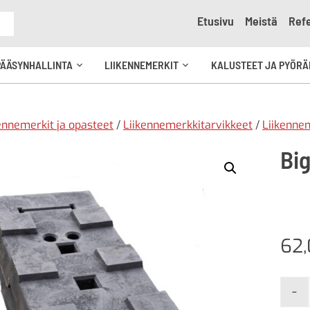
Etusivu
Meistä
Refe
e
PÄÄSYNHALLINTA
LIIKENNEMERKIT
KALUSTEET JA PYÖRÄ
Avaa
Avaa
kko
alavalikko
alavalikko
ennemerkit ja opasteet
/
Liikennemerkkitarvikkeet
/
Liikennem
Big
62
-