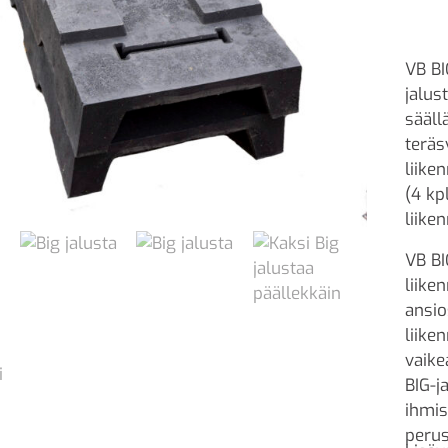
VB B
jalus
sääll
teräs
liike
(4 kp
liike
VB BI
liike
ansio
liike
vaike
BIG-j
ihmis
perus