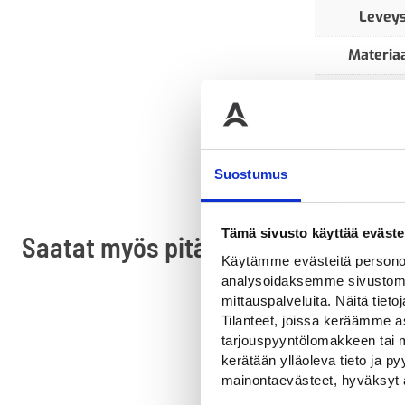
Levey
Materiaa
Pituus
Suostumus
Tämä sivusto käyttää eväste
Saatat myös pitää...
Käytämme evästeitä personoi
analysoidaksemme sivustomme
mittauspalveluita. Näitä tieto
Tilanteet, joissa keräämme as
tarjouspyyntölomakkeen tai m
kerätään ylläoleva tieto ja 
mainontaevästeet, hyväksyt 