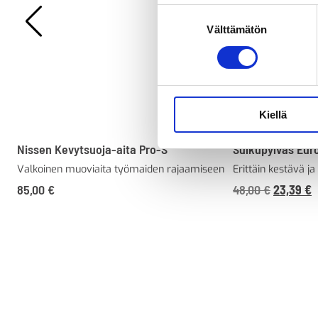
Suostumuksen
Välttämätön
valinta
Kiellä
Nissen Kevytsuoja-aita Pro-S
Sulkupylväs Eur
Valkoinen muoviaita työmaiden rajaamiseen
Erittäin kestävä j
Alkuperä
N
85,00
€
48,00
€
23,39
€
hinta
h
oli:
o
48,00 €6
2