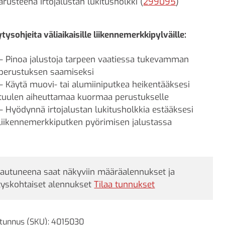
arusteena Irtojalustan lukitusholkki (
299095
)
tysohjeita väliaikaisille liikennemerkkipylväille:
– Pinoa jalustoja tarpeen vaatiessa tukevamman
perustuksen saamiseksi
– Käytä muovi- tai alumiiniputkea heikentääksesi
tuulen aiheuttamaa kuormaa perustukselle
– Hyödynnä irtojalustan lukitusholkkia estääksesi
liikennemerkkiputken pyörimisen jalustassa
jautuneena saat näkyviin määräalennukset ja
tyskohtaiset alennukset
Tilaa tunnukset
tunnus (SKU):
4015030