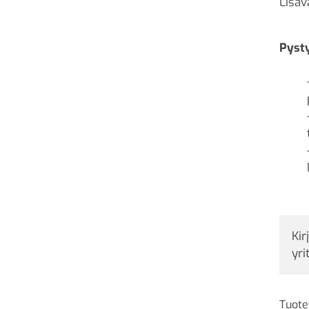
Lisäv
Pysty
Kir
yri
Tuote