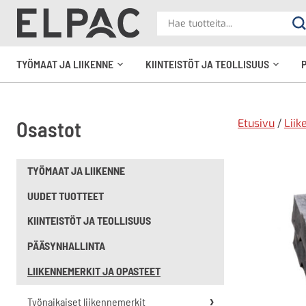
?
Hae
Ha
tuotteita
elpac.fi
TYÖMAAT JA LIIKENNE
KIINTEISTÖT JA TEOLLISUUS
Avaa
Avaa
alavalikko
alavali
Etusivu
/
Liik
Osastot
TYÖMAAT JA LIIKENNE
UUDET TUOTTEET
KIINTEISTÖT JA TEOLLISUUS
PÄÄSYNHALLINTA
LIIKENNEMERKIT JA OPASTEET
Työnaikaiset liikennemerkit