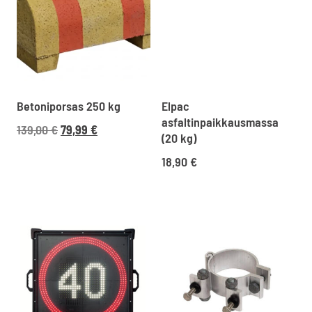
Betoniporsas 250 kg
Elpac
asfaltinpaikkausmassa
Alkuperäinen
Nykyinen
139,00
€
79,99
€
(20 kg)
hinta
hinta
18,90
€
oli:
on:
139,00 €174,45 €.
79,99 €100,39 €.