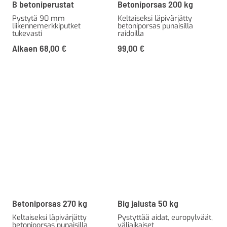
B betoniperustat
Betoniporsas 200 kg
Pystytä 90 mm
Keltaiseksi läpivärjätty
liikennemerkkiputket
betoniporsas punaisilla
tukevasti
raidoilla
Alkaen
68,00
€
99,00
€
Betoniporsas 270 kg
Big jalusta 50 kg
Keltaiseksi läpivärjätty
Pystyttää aidat, europylväät,
betoniporsas punaisilla
väliaikaiset