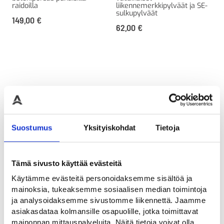
raidoilla
liikennemerkkipylväät ja SE-
sulkupylväät
149,00
€
62,00
€
Suostumus
Yksityiskohdat
Tietoja
Tämä sivusto käyttää evästeitä
Käytämme evästeitä personoidaksemme sisältöä ja
Ecophalt asfaltin
Harmaa betoniporsas
mainoksia, tukeaksemme sosiaalisen median toimintoja
paikkausmassa
500kg
ja analysoidaksemme sivustomme liikennettä. Jaamme
Kuumennettava paikkausaine
Harmaa maalaamaton
asiakasdataa kolmansille osapuolille, jotka toimittavat
asfaltille, kivelle ja betonille
betoniporsas 90mm putkelle
mainonnan mittauspalveluita. Näitä tietoja voivat olla