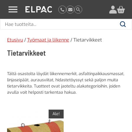
?
elpac.fi
Hae
Hae
tuotteita
Etusivu
/
Työmaat ja liikenne
/ Tietarvikkeet
Tietarvikkeet
Tältä osastolta löydät liikennemerkit, asfaltinpaikkausmassat,
linjaseipäät, aurausviitat, hidastetöyssyt sekä paljon muita
tietarvikkeita. Tuotteet ovat jaoteltu alakategorioihin, joiden
avulla voit helposti tarkentaa hakua.
Ale!