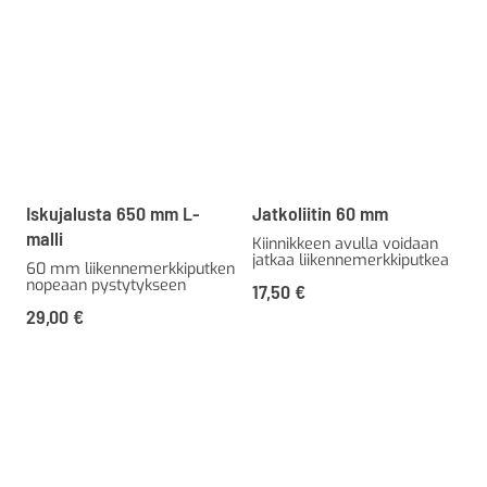
Iskujalusta 650 mm L-
Jatkoliitin 60 mm
malli
Kiinnikkeen avulla voidaan
jatkaa liikennemerkkiputkea
60 mm liikennemerkkiputken
nopeaan pystytykseen
17,50
€
29,00
€