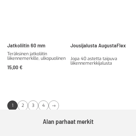
Jatkoliitin 60 mm
Jousijalusta AugustaFlex
Teräksinen jatkoliitin
liikennemerkille, ulkopuolinen
Jopa 40 astetta taipuva
liikennemerkkijalusta
15,00
€
1
2
3
4
→
Alan parhaat merkit