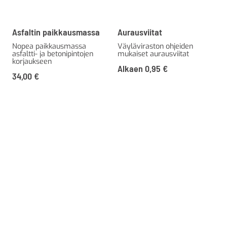
Asfaltin paikkausmassa
Aurausviitat
Nopea paikkausmassa
Väyläviraston ohjeiden
asfaltti- ja betonipintojen
mukaiset aurausviitat
korjaukseen
Alkaen
0,95
€
34,00
€