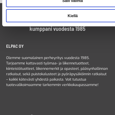
Salli valinta
Kiellä
Suomalainen perheyritys ja luotettava
kumppani vuodesta 1985
ELPAC OY
Olemme suomalainen perheyritys vuodesta 1985.
Tarjoamme kattavasti työmaa- ja liikennetuotteet,
kiinteistötuotteet, liikennemerkit ja opasteet, pääsynhallinnan
ratkaisut, sekä puistokalusteet ja pyöräpysäköinnin ratkaisut
– kaikki kätevästi yhdestä paikasta. Voit tutustua
tuotevalikoimaamme tarkemmin verkkokaupassamme!