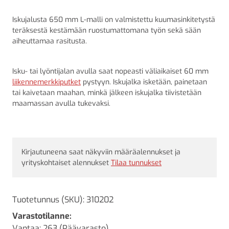
Iskujalusta 650 mm L-malli on valmistettu kuumasinkitetystä
teräksestä kestämään ruostumattomana työn sekä sään
aiheuttamaa rasitusta.
Isku- tai lyöntijalan avulla saat nopeasti väliaikaiset 60 mm
liikennemerkkiputket
pystyyn. Iskujalka isketään, painetaan
tai kaivetaan maahan, minkä jälkeen iskujalka tiivistetään
maamassan avulla tukevaksi.
Kirjautuneena saat näkyviin määräalennukset ja
yrityskohtaiset alennukset
Tilaa tunnukset
Tuotetunnus (SKU):
310202
Varastotilanne:
Vantaa: 263 (Päävarasto)