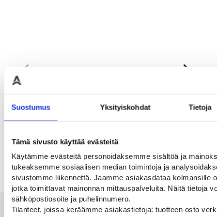
Suostumus
Yksityiskohdat
Tietoja
Betoniporsas 270 kg
Putkihattu 90mm
Sei
60
Keltaiseksi läpivärjätty
Liikennemerkkiputken
betoniporsas punaisilla
päähän laitettava suoja
Tämä sivusto käyttää evästeitä
Lii
raidoilla
nop
2,00
€
Käytämme evästeitä personoidaksemme sisältöä ja mainoks
sei
149,00
€
tukeaksemme sosiaalisen median toimintoja ja analysoida
41,
sivustomme liikennettä. Jaamme asiakasdataa kolmansille os
jotka toimittavat mainonnan mittauspalveluita. Näitä tietoja vo
sähköpostiosoite ja puhelinnumero.
Alan parhaat merkit
Tilanteet, joissa keräämme asiakastietoja: tuotteen osto ver