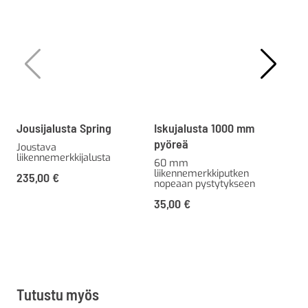
Jousijalusta Spring
Iskujalusta 1000 mm
Jou
pyöreä
Joustava
liikennemerkkijalusta
Jop
60 mm
lii
liikennemerkkiputken
235,00
€
nopeaan pystytykseen
35,00
€
Tutustu myös