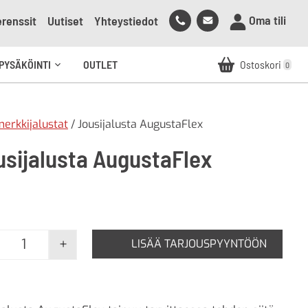
Soita
Lähetä
Oma tili
renssit
Uutiset
Yhteystiedot
meille
sähköpostia
meille
PYSÄKÖINTI
OUTLET
Ostoskori
0
Avaa
alavalikko
erkkijalustat
/ Jousijalusta AugustaFlex
usijalusta AugustaFlex
+
LISÄÄ TARJOUSPYYNTÖÖN
Jousijalusta AugustaFlex määrä