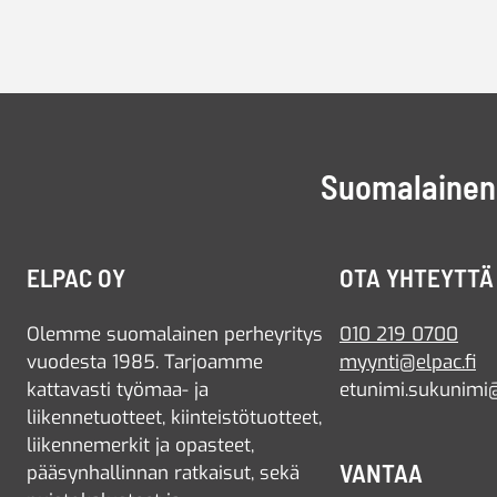
Suomalainen 
ELPAC OY
OTA YHTEYTTÄ
Olemme suomalainen perheyritys
010 219 0700
vuodesta 1985. Tarjoamme
myynti@elpac.fi
kattavasti työmaa- ja
etunimi.sukunimi@
liikennetuotteet, kiinteistötuotteet,
liikennemerkit ja opasteet,
VANTAA
pääsynhallinnan ratkaisut, sekä