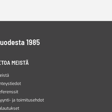
vuodesta 1985
ETOA MEISTÄ
eistä
hteystiedot
eferenssit
yynti- ja toimitusehdot
alautukset