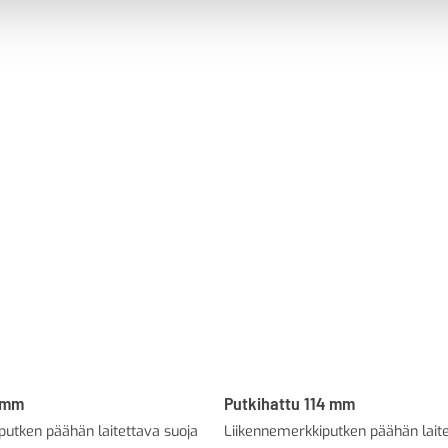
0mm
Putkihattu 114 mm
putken päähän laitettava suoja
Liikennemerkkiputken päähän laite