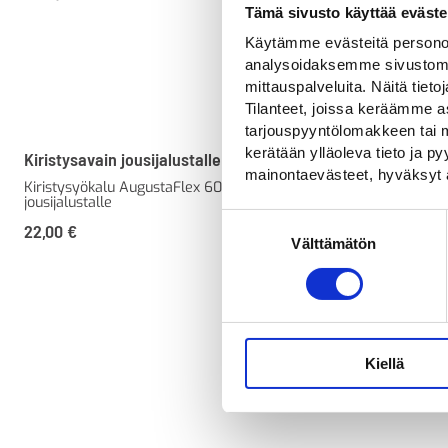
Tämä sivusto käyttää eväste
Käytämme evästeitä personoi
analysoidaksemme sivustomme
mittauspalveluita. Näitä tieto
Tilanteet, joissa keräämme as
tarjouspyyntölomakkeen tai m
kerätään ylläoleva tieto ja 
Kiristysavain jousijalustalle
Iskujalusta 1
mainontaevästeet, hyväksyt 
Kiristysyökalu AugustaFlex 60mm
60 mm liikenn
jousijalustalle
pystytykseen
Suostumuksen
22,00
€
35,00
€
Välttämätön
valinta
Kiellä