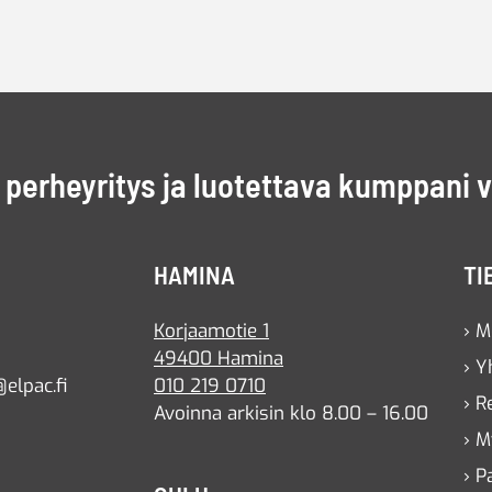
perheyritys ja luotettava kumppani 
HAMINA
TI
Korjaamotie 1
› M
49400 Hamina
› Y
elpac.fi
010 219 0710
› R
Avoinna arkisin klo 8.00 – 16.00
› M
› P