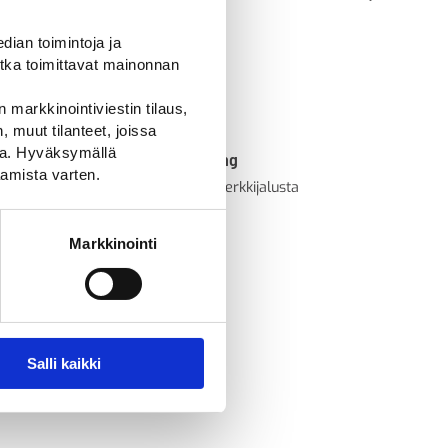
ian toimintoja ja
tka toimittavat mainonnan
 markkinointiviestin tilaus,
 muut tilanteet, joissa
ssa. Hyväksymällä
Jousijalusta Spring
Jou
amista varten.
eaan
Joustava liikennemerkkijalusta
Jop
235,00
€
39
Markkinointi
Salli kaikki