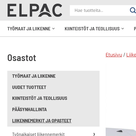
?
Hae
Ha
tuotteita
elpac.fi
TYÖMAAT JA LIIKENNE
KIINTEISTÖT JA TEOLLISUUS
Avaa
Avaa
alavalikko
alavali
Etusivu
/
Liik
Osastot
TYÖMAAT JA LIIKENNE
UUDET TUOTTEET
KIINTEISTÖT JA TEOLLISUUS
PÄÄSYNHALLINTA
LIIKENNEMERKIT JA OPASTEET
Työnaikaiset liikennemerkit