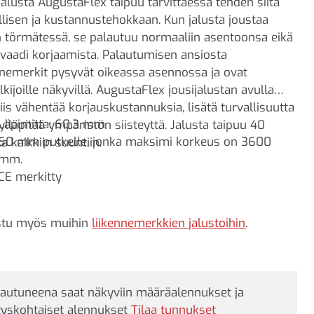
jalusta AugustaFlex taipuu tarvittaessa tehden siitä
llisen ja kustannustehokkaan. Kun jalusta joustaa
 törmätessä, se palautuu normaaliin asentoonsa eikä
 vaadi korjaamista. Palautumisen ansiosta
nnemerkit pysyvät oikeassa asennossa ja ovat
lkijoille näkyvillä. AugustaFlex jousijalustan avulla
siis vähentää korjauskustannuksia, lisätä turvallisuutta
Läpimitta: 60,3 mm
ylläpitää ympäristön siisteyttä. Jalusta taipuu 40
60 mm putkelle, jonka maksimi korkeus on 3600
ta kaikkiin suuntiin.
mm.
CE merkitty
stu myös muihin
liikennemerkkien jalustoihin
.
jautuneena saat näkyviin määräalennukset ja
tyskohtaiset alennukset
Tilaa tunnukset