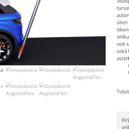
Jousi
turva
auton
siten
liike
ohiku
voit 
sekä 
astet
Tutu
Kir
yri