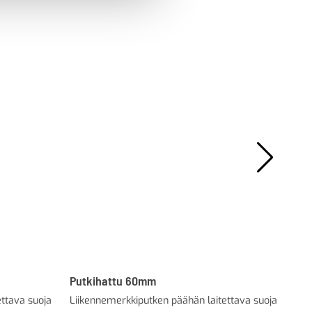
Putkihattu 60mm
Ter
ttava suoja
Liikennemerkkiputken päähän laitettava suoja
CE-
ter