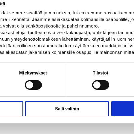
itä
daksemme sisältöä ja mainoksia, tukeaksemme sosiaalisen med
 liikennettä. Jaamme asiakasdataa kolmansille osapuolille, jo
ja voivat olla sähköpostiosoite ja puhelinnumero.
iakastietoja: tuotteen osto verkkokaupasta, uutiskirjeen tai muun
uun yhteydenottolomakkeen lähettäminen, käyttäjätilin luominen,
pyydetään erillinen suostumus tiedon käyttämiseen markkinoinni
000 mm pyöreä
Iskujalusta 650 mm L-malli
asiakasdatan jakamisen kolmansille osapuolille mainonnan mitta
emerkkiputken nopeaan
60 mm liikennemerkkiputken nop
pystytykseen
29,00
€
Mieltymykset
Tilastot
Salli valinta