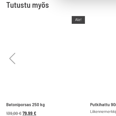
Tutustu myös
Ale!
Betoniporsas 250 kg
Putkihattu 9
Liikennemerkki
Alkuperäinen
Nykyinen
139,00
€
79,99
€