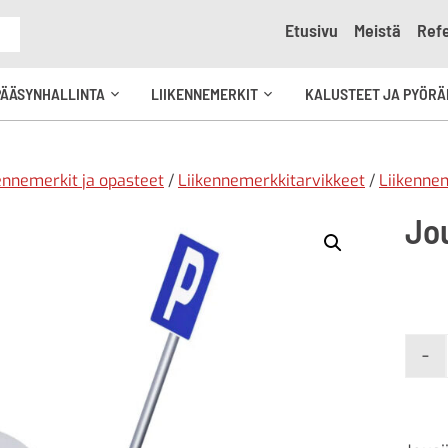
Etusivu
Meistä
Refe
e
PÄÄSYNHALLINTA
LIIKENNEMERKIT
KALUSTEET JA PYÖRÄ
Avaa
Avaa
kko
alavalikko
alavalikko
ennemerkit ja opasteet
/
Liikennemerkkitarvikkeet
/
Liikennem
Jo
-