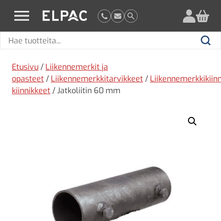
?
elpac.fi
Hae
Hae
tuotteita
Etusivu
/
Liikennemerkit ja
opasteet
/
Liikennemerkkitarvikkeet
/
Liikennemerkkikiin
kiinnikkeet
/ Jatkoliitin 60 mm