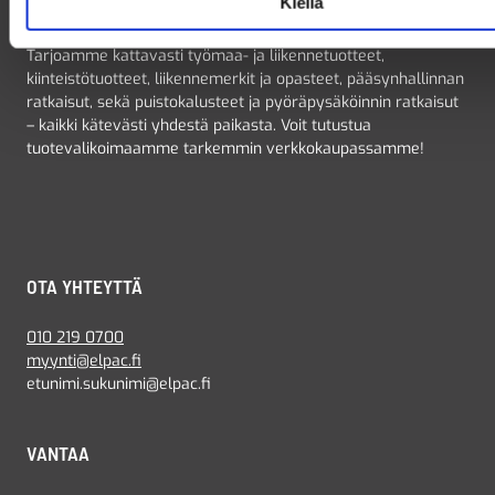
Kiellä
Olemme suomalainen perheyritys vuodesta 1985.
Tarjoamme kattavasti työmaa- ja liikennetuotteet,
kiinteistötuotteet, liikennemerkit ja opasteet, pääsynhallinnan
ratkaisut, sekä puistokalusteet ja pyöräpysäköinnin ratkaisut
– kaikki kätevästi yhdestä paikasta. Voit tutustua
tuotevalikoimaamme tarkemmin verkkokaupassamme!
OTA YHTEYTTÄ
010 219 0700
myynti@elpac.fi
etunimi.sukunimi@elpac.fi
VANTAA