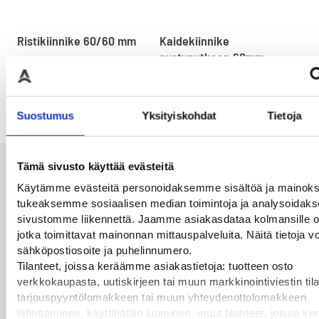
Ristikiinnike 60/60 mm
Kaidekiinnike
Isk
pystyputkeen 60mm
mal
Käytetään ristikkäisten
putkien yhdistämiseen
Teräksinen kaidekiinnike 60
60
toisiinsa
mm pylvälle
lii
nop
7,00
€
29,00
€
Suostumus
Yksityiskohdat
Tietoja
29
Tämä sivusto käyttää evästeitä
Alan parhaat merkit
Käytämme evästeitä personoidaksemme sisältöä ja mainoks
tukeaksemme sosiaalisen median toimintoja ja analysoida
sivustomme liikennettä. Jaamme asiakasdataa kolmansille os
jotka toimittavat mainonnan mittauspalveluita. Näitä tietoja vo
sähköpostiosoite ja puhelinnumero.
Tilanteet, joissa keräämme asiakastietoja: tuotteen osto
verkkokaupasta, uutiskirjeen tai muun markkinointiviestin til
tarjouspyyntölomakkeen tai muun yhteydenottolomakkeen
lähettäminen, käyttäjätilin luominen, muut tilanteet, joissa ke