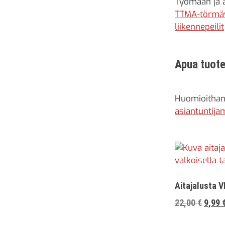
Työmaan ja 
TTMA-törmä
liikennepeilit
Apua tuote
Huomioithan 
asiantuntij
Aitajalusta 
Alkup
22,00
€
9,99
hinta