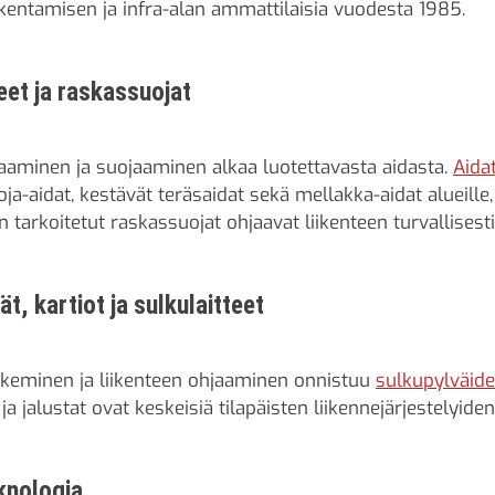
akentamisen ja infra-alan ammattilaisia vuodesta 1985.
teet ja raskassuojat
aminen ja suojaaminen alkaa luotettavasta aidasta.
Aidat
a-aidat, kestävät teräsaidat sekä mellakka-aidat alueille,
 tarkoitetut raskassuojat ohjaavat liikenteen turvallisest
t, kartiot ja sulkulaitteet
lkeminen ja liikenteen ohjaaminen onnistuu
sulkupylväide
a jalustat ovat keskeisiä tilapäisten liikennejärjestelyide
knologia