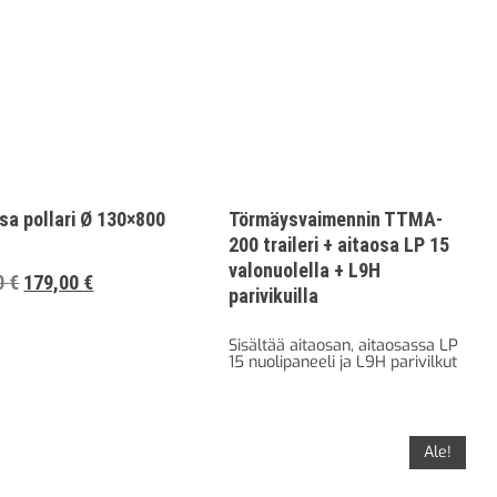
sa pollari Ø 130×800
Törmäysvaimennin TTMA-
200 traileri + aitaosa LP 15
valonuolella + L9H
Alkuperäinen
Nykyinen
0
€
179,00
€
parivikuilla
hinta
hinta
oli:
on:
Sisältää aitaosan, aitaosassa LP
15 nuolipaneeli ja L9H parivilkut
262,00 €328,81 €.
179,00 €224,65 €.
Ale!