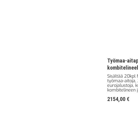
Työmaa-aitap
kombitelineel
Sisältää 20kpl 
työmaa-aitoja,
eurojalustoja, 
kombitelineen 
2154,00
€