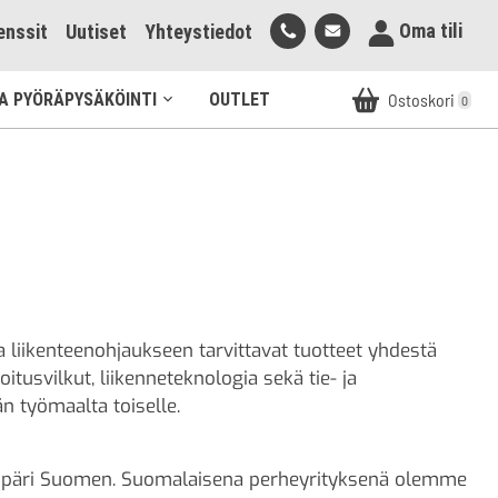
Soita
Lähetä
Oma tili
enssit
Uutiset
Yhteystiedot
meille
sähköpostia
meille
A PYÖRÄPYSÄKÖINTI
OUTLET
Ostoskori
0
Avaa
alavalikko
a liikenteenohjaukseen tarvittavat tuotteet yhdestä
itusvilkut, liikenneteknologia sekä tie- ja
n työmaalta toiselle.
a ympäri Suomen. Suomalaisena perheyrityksenä olemme