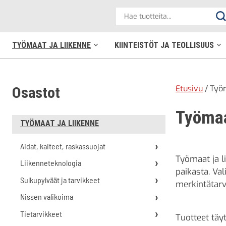
?
Hae
elpac.fi
Ha
tuotteita
TYÖMAAT JA LIIKENNE
KIINTEISTÖT JA TEOLLISUUS
Avaa
Av
alavalikko
ala
Etusivu
/ Työm
Osastot
Työmaa
TYÖMAAT JA LIIKENNE
Aidat, kaiteet, raskassuojat
Työmaat ja l
Liikenneteknologia
paikasta. Val
Sulkupylväät ja tarvikkeet
merkintätarv
Nissen valikoima
Tietarvikkeet
Tuotteet täy