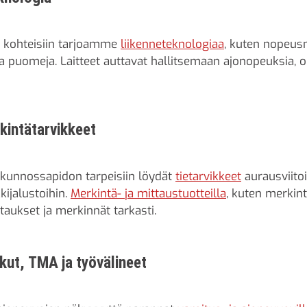
n kohteisiin tarjoamme
liikenneteknologiaa
, kuten nopeusnä
a puomeja. Laitteet auttavat hallitsemaan ajonopeuksia, o
rkintätarvikkeet
 kunnossapidon tarpeisiin löydät
tietarvikkeet
aurausviitoi
kijalustoihin.
Merkintä- ja mittaustuotteilla
, kuten merkint
aukset ja merkinnät tarkasti.
lkut, TMA ja työvälineet