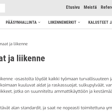
Etusivu
Meistä
Refer
e
PÄÄSYNHALLINTA
LIIKENNEMERKIT
KALUSTEET J
aa
Avaa
Avaa
valikko
alavalikko
alavalikko
aat ja liikenne
t ja liikenne
iikenne -osastolta löydät kaikki työmaan turvallisuuteen j
ikoimaan kuuluvat aidat ja raskassuojat, sulkupylväät, varo
ikkeet, jotka on suunniteltu ammattikäyttöön ja kestämää
ttävät alan standardit, ja saat ne nopeasti toimitettun