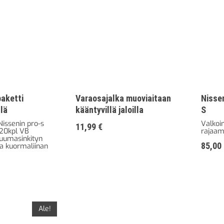
aketti
Varaosajalka muoviaitaan
Nisse
lä
kääntyvillä jaloilla
S
Nissenin pro-s
Valkoi
11,99
€
 20kpl VB
rajaam
kuumasinkityn
85,00
ja kuormaliinan
Ale!