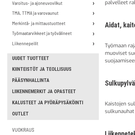
palvelleet r
Varoitus- ja ajoneuvovilkut
TMA, TTMA ja varovaunut
Merkintä- ja mittaustuotteet
Aidat, kai
Työmaatarvikkeet ja työvälineet
Liikennepeilit
Työmaan raja
muoviset suoj
UUDET TUOTTEET
suojaamiseen
KIINTEISTÖT JA TEOLLISUUS
PÄÄSYNHALLINTA
Sulkupylvää
LIIKENNEMERKIT JA OPASTEET
KALUSTEET JA PYÖRÄPYSÄKÖINTI
Kaistojen su
sulkunauhat j
OUTLET
VUOKRAUS
Liikennete