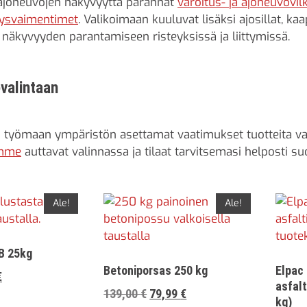
ajoneuvojen näkyvyyttä parannat
varoitus- ja ajoneuvovilk
ysvaimentimet
. Valikoimaan kuuluvat lisäksi ajosillat, kaa
näkyvyyden parantamiseen risteyksissä ja liittymissä.
valintaan
työmaan ympäristön asettamat vaatimukset tuotteita valit
amme
auttavat valinnassa ja tilaat tarvitsemasi helposti s
Ale!
Ale!
VB 25kg
Betoniporsas 250 kg
Elpac
eräinen
Nykyinen
€
asfal
Alkuperäinen
Nykyinen
139,00
€
79,99
€
hinta
kg)