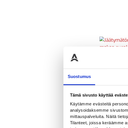
oli:
22,00
Jäätymätön li
Ø600 mm, te
Suostumus
Alku
633,60
€
399
hint
Tämä sivusto käyttää eväste
oli:
Käytämme evästeitä personoi
633,
analysoidaksemme sivustomme
mittauspalveluita. Näitä tieto
Tilanteet, joissa keräämme as