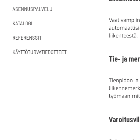
ASENNUSPALVELU
Vaativampii
KATALOGI
automaattisi
liikenteestä.
REFERENSSIT
KÄYTTÖTURVATIEDOTTEET
Tie- ja me
Tienpidon ja
liikennemerk
työmaan mitt
Varoitusvi