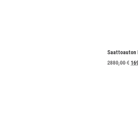
Saattoauton 
Alk
2880,00
€
16
hin
oli:
288