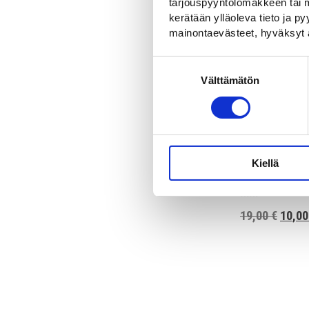
tarjouspyyntölomakkeen tai m
kerätään ylläoleva tieto ja 
mainontaevästeet, hyväksyt 
Suostumuksen
Välttämätön
valinta
Näkevöittämi
Kiellä
(heijastamato
mm
Alkup
19,00
€
10,0
hinta
oli:
19,00