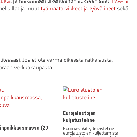
uilla
, ja raskaaseen liikenteenohjaukseen saat
TMA- ja
pelisillat ja muut
työmaatarvikkeet ja työvälineet
sekä
essasi. Jos et ole varma oikeasta ratkaisusta,
uoraan verkkokaupasta.
Eurojalustojen
kuljetusteline
tinpaikkausmassa (20
Kuumasinkitty terästeline
eurojalustojen kuljettamista