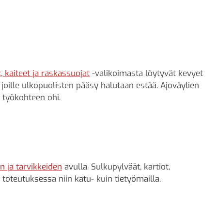
, kaiteet ja raskassuojat
-valikoimasta löytyvät kevyet
 joille ulkopuolisten pääsy halutaan estää. Ajoväylien
i työkohteen ohi.
n ja tarvikkeiden
avulla. Sulkupylväät, kartiot,
n toteutuksessa niin katu- kuin tietyömailla.