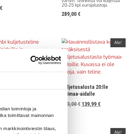
varten. Telineellä voi kuljettaa
20-25 kpl eurojalustoja.
€
289,00
€
Ale!
 kuljetusteline
idoille ja
lustoille
Kuljetusalusta 20:lle
työmaa-aidalle
0
€
Alkuperäinen
Nykyinen
250,00
€
139,99
€
ian toimintoja ja
hinta
hinta
tka toimittavat mainonnan
oli:
on:
250,00 €313,75 €.
139,99 €175,69
 markkinointiviestin tilaus,
Ale!
Ale!