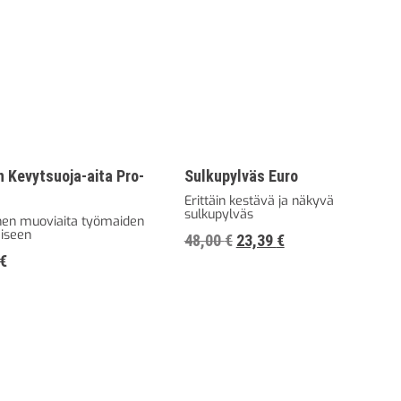
n Kevytsuoja-aita Pro-
Sulkupylväs Euro
Erittäin kestävä ja näkyvä
sulkupylväs
nen muoviaita työmaiden
iseen
Alkuperäinen
Nykyinen
48,00
€
23,39
€
€
hinta
hinta
oli:
on:
48,00 €60,24 €.
23,39 €29,35 €.