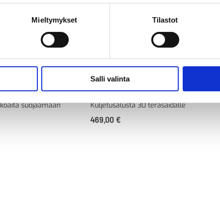
Mieltymykset
Tilastot
Salli valinta
oaidat
RAKE kuljetusalusta
kkoaita suojaamaan
Kuljetusalusta 30 teräsaidalle
469,00
€