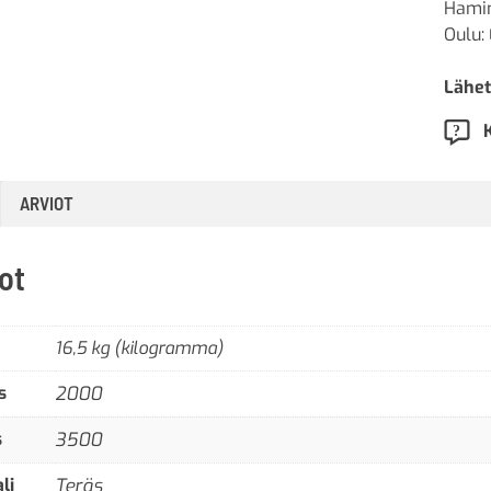
Hamin
Oulu: 
Lähet
ARVIOT
ot
16,5 kg (kilogramma)
s
2000
s
3500
li
Teräs