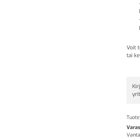
Voit 
tai k
Kir
yri
Tuote
Varas
Vanta