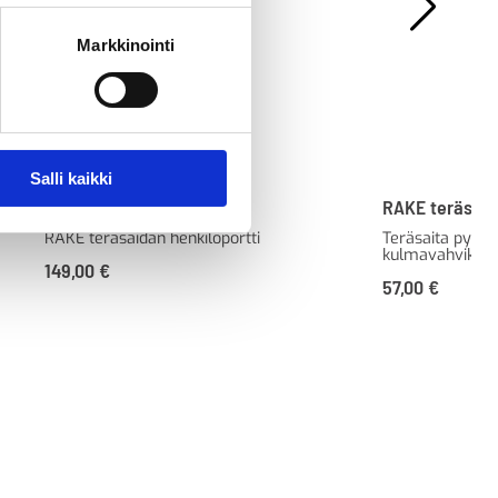
Markkinointi
Salli kaikki
RAKE Henkilöportti
RAKE teräsaita
RAKE teräsaidan henkilöportti
Teräsaita pyörei
kulmavahvikkeil
149,00
€
57,00
€