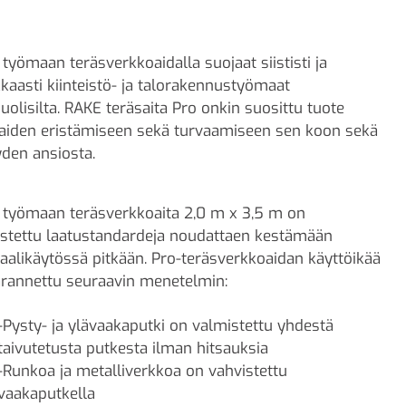
työmaan teräsverkkoaidalla suojaat siististi ja
kaasti kiinteistö- ja talorakennustyömaat
uolisilta. RAKE teräsaita Pro onkin suosittu tuote
aiden eristämiseen sekä turvaamiseen sen koon sekä
den ansiosta.
työmaan teräsverkkoaita 2,0 m x 3,5 m on
stettu laatustandardeja noudattaen kestämään
alikäytössä pitkään. Pro-teräsverkkoaidan käyttöikää
rannettu seuraavin menetelmin:
-Pysty- ja ylävaakaputki on valmistettu yhdestä
taivutetusta putkesta ilman hitsauksia
-Runkoa ja metalliverkkoa on vahvistettu
vaakaputkella