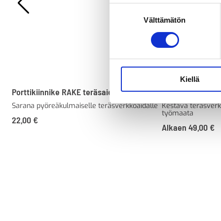
Suostumuksen
Välttämätön
valinta
Kiellä
Porttikiinnike RAKE teräsaidalle
RAKE teräsverkk
Sarana pyöreäkulmaiselle teräsverkkoaidalle
Kestävä teräsver
työmaata
22,00
€
Alkaen
49,00
€