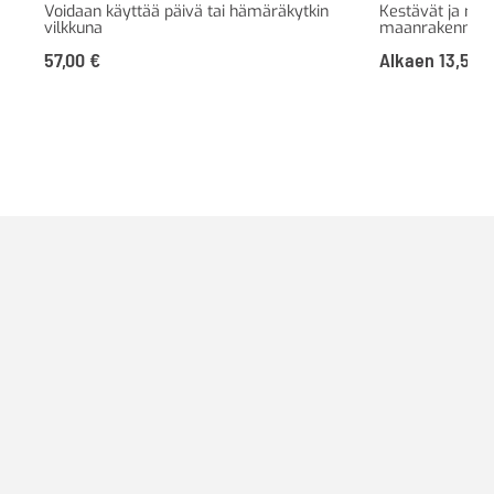
Voidaan käyttää päivä tai hämäräkytkin
Kestävät ja näk
vilkkuna
maanrakennustö
57,00
€
Alkaen
13,50