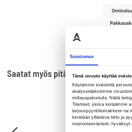
Ominais
Pakkausk
Suostumus
Saatat myös pitää...
Tämä sivusto käyttää eväste
Käytämme evästeitä personoi
analysoidaksemme sivustomme
mittauspalveluita. Näitä tieto
Tilanteet, joissa keräämme as
tarjouspyyntölomakkeen tai m
kerätään ylläoleva tieto ja 
mainontaevästeet, hyväksyt 