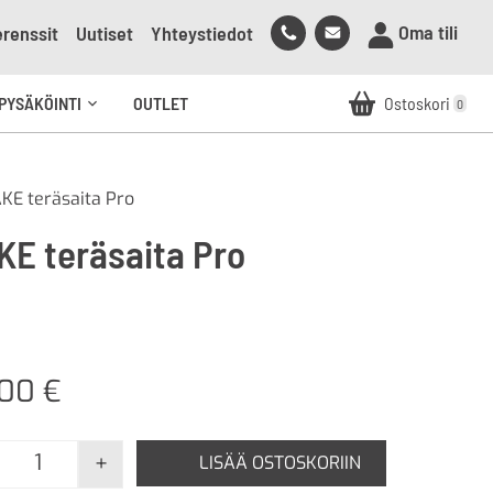
Soita
Lähetä
Oma tili
renssit
Uutiset
Yhteystiedot
meille
sähköpostia
meille
PYSÄKÖINTI
OUTLET
Ostoskori
0
Avaa
alavalikko
KE teräsaita Pro
KE teräsaita Pro
,00
€
+
LISÄÄ OSTOSKORIIN
RAKE teräsaita Pro määrä