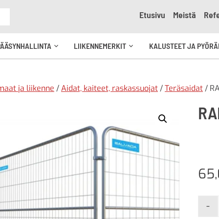
Etusivu
Meistä
Refe
e
PÄÄSYNHALLINTA
LIIKENNEMERKIT
KALUSTEET JA PYÖRÄ
Avaa
Avaa
kko
alavalikko
alavalikko
aat ja liikenne
/
Aidat, kaiteet, raskassuojat
/
Teräsaidat
/ RA
RA
65
-