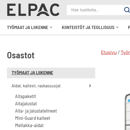
?
Hae
Ha
tuotteita
elpac.fi
TYÖMAAT JA LIIKENNE
KIINTEISTÖT JA TEOLLISUUS
Avaa
Avaa
alavalikko
alavali
Etusivu
/
Työm
Osastot
TYÖMAAT JA LIIKENNE
Aidat, kaiteet, raskassuojat
Aitapaketit
Aitajalustat
Aita- ja jalustatelineet
Mini-Guard kaiteet
Mellakka-aidat