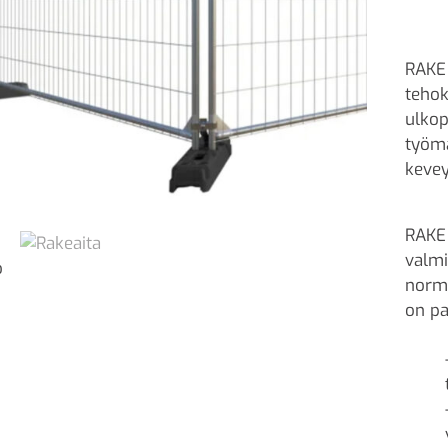
RAKE 
tehok
ulkop
työm
kevey
RAKE 
valmi
norma
on pa