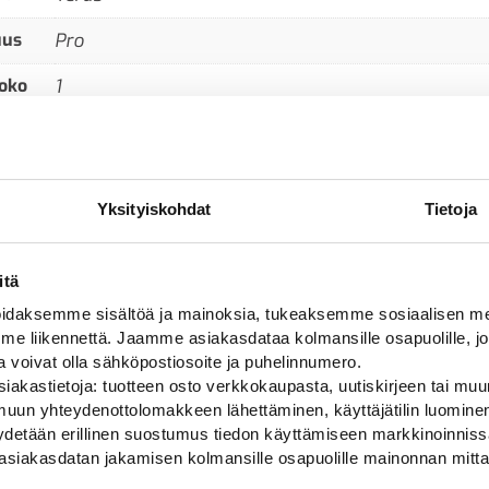
uus
Pro
oko
1
Yksityiskohdat
Tietoja
itä
daksemme sisältöä ja mainoksia, tukeaksemme sosiaalisen med
 liikennettä. Jaamme asiakasdataa kolmansille osapuolille, jo
ja voivat olla sähköpostiosoite ja puhelinnumero.
iakastietoja: tuotteen osto verkkokaupasta, uutiskirjeen tai muun
uun yhteydenottolomakkeen lähettäminen, käyttäjätilin luominen,
pyydetään erillinen suostumus tiedon käyttämiseen markkinoinni
asiakasdatan jakamisen kolmansille osapuolille mainonnan mitta