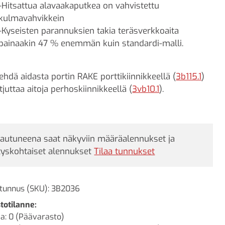
-Hitsattua alavaakaputkea on vahvistettu
kulmavahvikkein
-Kyseisten parannuksien takia teräsverkkoaita
painaakin 47 % enemmän kuin standardi-malli.
tehdä aidasta portin RAKE porttikiinnikkeellä (
3b115.1
)
etjuttaa aitoja perhoskiinnikkeellä (
3vb10.1
).
jautuneena saat näkyviin määräalennukset ja
tyskohtaiset alennukset
Tilaa tunnukset
tunnus (SKU):
3B2036
totilanne:
a: 0 (Päävarasto)