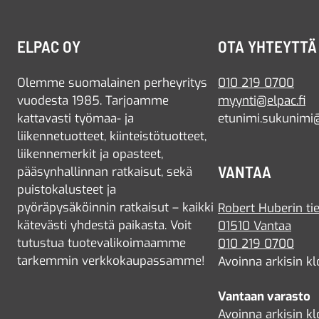
ELPAC OY
OTA YHTEYTTÄ
Olemme suomalainen perheyritys
010 219 0700
vuodesta 1985. Tarjoamme
myynti@elpac.fi
kattavasti työmaa- ja
etunimi.sukunimi@
liikennetuotteet, kiinteistötuotteet,
liikennemerkit ja opasteet,
VANTAA
pääsynhallinnan ratkaisut, sekä
puistokalusteet ja
pyöräpysäköinnin ratkaisut – kaikki
Robert Huberin tie
kätevästi yhdestä paikasta. Voit
01510 Vantaa
tutustua tuotevalikoimaamme
010 219 0700
tarkemmin verkkokaupassamme!
Avoinna arkisin kl
Vantaan varasto
Avoinna arkisin kl