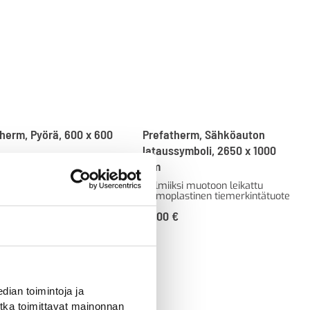
herm, Pyörä, 600 x 600
Prefatherm, Sähköauton
lataussymboli, 2650 x 1000
mm
ksi muotoon leikattu
lastinen tiemerkintätuote
Valmiiksi muotoon leikattu
termoplastinen tiemerkintätuote
€
75,00
€
ian toimintoja ja
tka toimittavat mainonnan