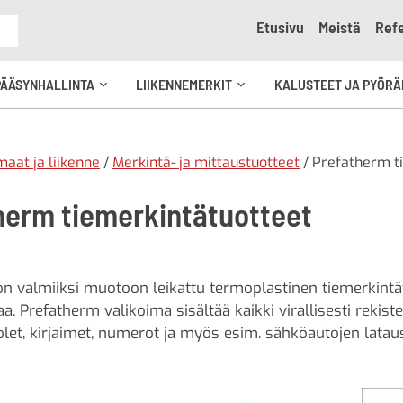
Etusivu
Meistä
Refe
e
PÄÄSYNHALLINTA
LIIKENNEMERKIT
KALUSTEET JA PYÖRÄ
Avaa
Avaa
kko
alavalikko
alavalikko
aat ja liikenne
/
Merkintä- ja mittaustuotteet
/ Prefatherm t
herm tiemerkintätuotteet
n valmiiksi muotoon leikattu termoplastinen tiemerkintätu
. Prefatherm valikoima sisältää kaikki virallisesti rekister
uolet, kirjaimet, numerot ja myös esim. sähköautojen latau