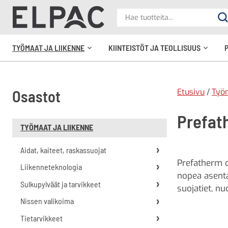
?
Hae
Ha
tuotteita
elpac.fi
TYÖMAAT JA LIIKENNE
KIINTEISTÖT JA TEOLLISUUS
Avaa
Avaa
alavalikko
alavali
Etusivu
/
Työm
Osastot
Prefat
TYÖMAAT JA LIIKENNE
Aidat, kaiteet, raskassuojat
Prefatherm o
Liikenneteknologia
nopea asentaa
Sulkupylväät ja tarvikkeet
suojatiet, n
Nissen valikoima
Tietarvikkeet