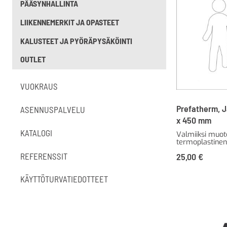
PÄÄSYNHALLINTA
LIIKENNEMERKIT JA OPASTEET
KALUSTEET JA PYÖRÄPYSÄKÖINTI
OUTLET
VUOKRAUS
Prefatherm, J
ASENNUSPALVELU
x 450 mm
KATALOGI
Valmiiksi muot
termoplastinen
REFERENSSIT
25,00
€
KÄYTTÖTURVATIEDOTTEET