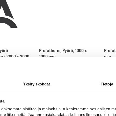
Pyörä
Prefatherm, Pyörä, 1000 x
Prefat
a), 2000 x 2000
1000 mm
mm
Valmiiksi muotoon leikattu
Valmii
termoplastinen tiemerkintätuote
termop
oon leikattu
 tiemerkintätuote
32,00
€
26,00
Yksityiskohdat
Tietoja
itä
daksemme sisältöä ja mainoksia, tukeaksemme sosiaalisen med
 liikennettä. Jaamme asiakasdataa kolmansille osapuolille, jo