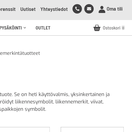
Soita
Lähetä
Oma tili
renssit
Uutiset
Yhteystiedot
meille
sähköpostia
meille
PYSÄKÖINTI
OUTLET
Ostoskori
0
Avaa
alavalikko
iemerkintätuotteet
ote. Se on heti käyttövalmis, yksinkertainen ja
öidyt liikennesymbolit, liikennemerkit, viivat,
spaikkojen symbolit.