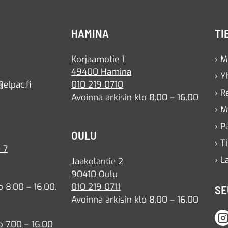
HAMINA
TI
Korjaamotie 1
› M
49400 Hamina
› Y
elpac.fi
010 219 0710
› R
Avoinna arkisin klo 8.00 – 16.00
› M
› P
OULU
› T
 7
› L
Jaakolantie 2
90410 Oulu
o 8.00 – 16.00.
010 219 0711
SE
Avoinna arkisin klo 8.00 – 16.00
o 7.00 – 16.00