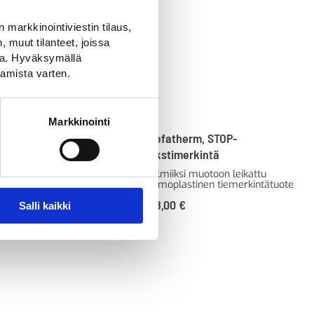
 markkinointiviestin tilaus,
 muut tilanteet, joissa
ssa. Hyväksymällä
amista varten.
Markkinointi
therm, Sähköauton
Prefatherm, STOP-
symboli, puolikas auto
tekstimerkintä
1300mm
Valmiiksi muotoon leikattu
termoplastinen tiemerkintätuote
ksi muotoon leikattu
lastinen tiemerkintätuote
128,00
€
Salli kaikki
€