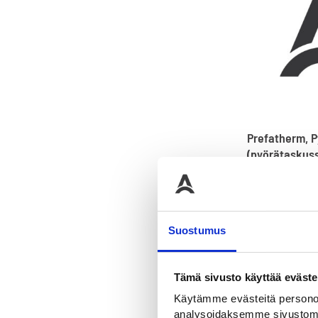
Prefatherm, 
(pyörätaskuss
mm
Valmiiksi muot
termoplastinen
75,00
€
Suostumus
Tämä sivusto käyttää eväste
Käytämme evästeitä personoi
analysoidaksemme sivustomme