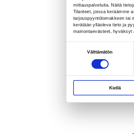
mittauspalveluita. Näitä tieto
Tilanteet, joissa keräämme as
tarjouspyyntölomakkeen tai m
kerätään ylläoleva tieto ja 
mainontaevästeet, hyväksyt 
Suostumuksen
Välttämätön
valinta
Prefatherm, 
lataussymboli
Valmiiksi muot
termoplastinen
39,00
€
Kiellä