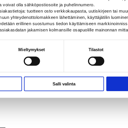
ja voivat olla sähköpostiosoite ja puhelinnumero.
iakastietoja: tuotteen osto verkkokaupasta, uutiskirjeen tai muun
uun yhteydenottolomakkeen lähettäminen, käyttäjätilin luominen,
pyydetään erillinen suostumus tiedon käyttämiseen markkinoinni
asiakasdatan jakamisen kolmansille osapuolille mainonnan mitta
Mieltymykset
Tilastot
Sähköauton
Prefatherm, Sähköauton
Prefa
, 700 x 1000 mm
lataussymboli, johto-osa
lataus
1.190×1.670 mm
1300x
oon leikattu
 tiemerkintätuote
Valmiiksi muotoon leikattu
Valmii
termoplastinen tiemerkintätuote
termop
Salli valinta
82,00
€
75,00