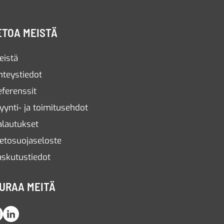
ETOA MEISTÄ
eistä
hteystiedot
eferenssit
yynti- ja toimitusehdot
alautukset
ietosuojaseloste
askutustiedot
URAA MEITÄ
Instagram
LinkedIn