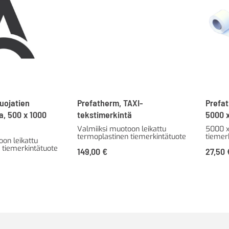
uojatien
Prefatherm, TAXI-
Prefat
a, 500 x 1000
tekstimerkintä
5000 
Valmiiksi muotoon leikattu
5000 x
termoplastinen tiemerkintätuote
tiemer
oon leikattu
 tiemerkintätuote
149,00
€
27,50