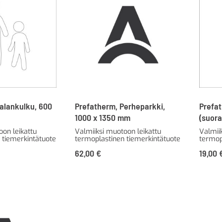
alankulku, 600
Prefatherm, Perheparkki,
Prefa
1000 x 1350 mm
(suor
oon leikattu
Valmiiksi muotoon leikattu
Valmii
 tiemerkintätuote
termoplastinen tiemerkintätuote
termop
62,00
€
19,00