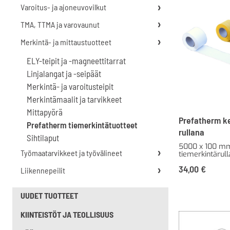
Varoitus- ja ajoneuvovilkut
TMA, TTMA ja varovaunut
Merkintä- ja mittaustuotteet
ELY-teipit ja -magneettitarrat
Linjalangat ja -seipäät
Merkintä- ja varoitusteipit
Merkintämaalit ja tarvikkeet
Mittapyörä
Prefatherm ke
Prefatherm tiemerkintätuotteet
rullana
Sihtilaput
5000 x 100 mm
Työmaatarvikkeet ja työvälineet
tiemerkintärull
34,00
€
Liikennepeilit
UUDET TUOTTEET
KIINTEISTÖT JA TEOLLISUUS