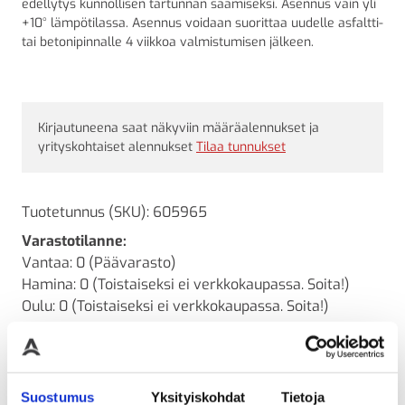
edellytys kunnollisen tartunnan saamiseksi. Asennus vain yli
+10° lämpötilassa. Asennus voidaan suorittaa uudelle asfaltti-
tai betonipinnalle 4 viikkoa valmistumisen jälkeen.
Kirjautuneena saat näkyviin määräalennukset ja
yrityskohtaiset alennukset
Tilaa tunnukset
Tuotetunnus (SKU):
605965
Varastotilanne:
Vantaa: 0 (Päävarasto)
Hamina: 0 (Toistaiseksi ei verkkokaupassa. Soita!)
Oulu: 0 (Toistaiseksi ei verkkokaupassa. Soita!)
Lähetettävissä:
arvio 21 päivää
Kysyttävää? Ota yhteyttä
Suostumus
Yksityiskohdat
Tietoja