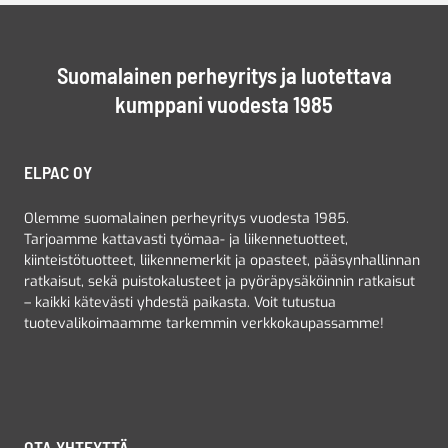
Suomalainen perheyritys ja luotettava
kumppani vuodesta 1985
ELPAC OY
Olemme suomalainen perheyritys vuodesta 1985.
Tarjoamme kattavasti työmaa- ja liikennetuotteet,
kiinteistötuotteet, liikennemerkit ja opasteet, pääsynhallinnan
ratkaisut, sekä puistokalusteet ja pyöräpysäköinnin ratkaisut
– kaikki kätevästi yhdestä paikasta. Voit tutustua
tuotevalikoimaamme tarkemmin verkkokaupassamme!
OTA YHTEYTTÄ