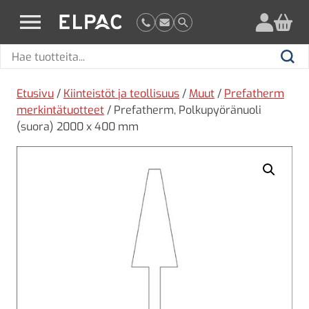
?
elpac.fi
Hae
Hae
tuotteita
Etusivu
/
Kiinteistöt ja teollisuus
/
Muut
/
Prefatherm
merkintätuotteet
/ Prefatherm, Polkupyöränuoli
(suora) 2000 x 400 mm