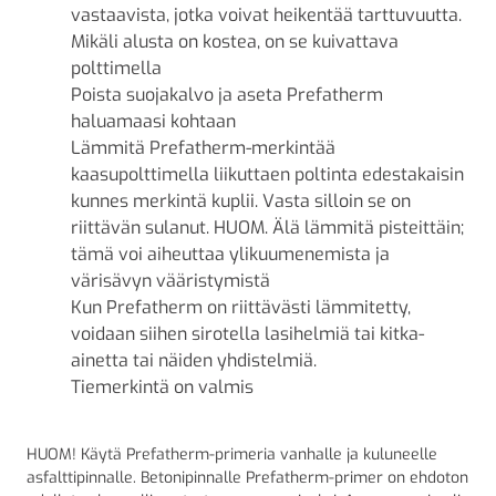
vastaavista, jotka voivat heikentää tarttuvuutta.
Mikäli alusta on kostea, on se kuivattava
polttimella
Poista suojakalvo ja aseta Prefatherm
haluamaasi kohtaan
Lämmitä Prefatherm-merkintää
kaasupolttimella liikuttaen poltinta edestakaisin
kunnes merkintä kuplii. Vasta silloin se on
riittävän sulanut. HUOM. Älä lämmitä pisteittäin;
tämä voi aiheuttaa ylikuumenemista ja
värisävyn vääristymistä
Kun Prefatherm on riittävästi lämmitetty,
voidaan siihen sirotella lasihelmiä tai kitka-
ainetta tai näiden yhdistelmiä.
Tiemerkintä on valmis
HUOM! Käytä Prefatherm-primeria vanhalle ja kuluneelle
asfalttipinnalle. Betonipinnalle Prefatherm-primer on ehdoton