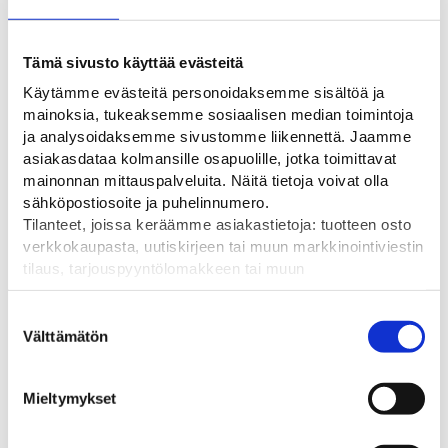
Ladattavat tiedostot
Tämä sivusto käyttää evästeitä
LISÄTIEDOT
ARVIOT
Käytämme evästeitä personoidaksemme sisältöä ja
mainoksia, tukeaksemme sosiaalisen median toimintoja
Lisätiedot
ja analysoidaksemme sivustomme liikennettä. Jaamme
asiakasdataa kolmansille osapuolille, jotka toimittavat
mainonnan mittauspalveluita. Näitä tietoja voivat olla
Paino
sähköpostiosoite ja puhelinnumero.
1 kg (kilogramma)
Tilanteet, joissa keräämme asiakastietoja: tuotteen osto
verkkokaupasta, uutiskirjeen tai muun markkinointiviestin
Koko
tilaus, tarjouspyyntölomakkeen tai muun
yhteydenottolomakkeen lähettäminen, käyttäjätilin
2000 x 400 mm
luominen, muut tilanteet, joissa kerätään ylläoleva tieto ja
Suostumuksen
pyydetään erillinen suostumus tiedon käyttämiseen
Välttämätön
valinta
markkinoinnissa. Hyväksymällä mainontaevästeet,
hyväksyt asiakasdatan jakamisen kolmansille osapuolille
Mieltymykset
mainonnan mittaamista varten.
Tutustu myös