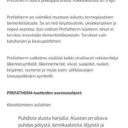
Prefatherm suora polkupyöränuoli. Pakkauksessa on 5 kpl.
Prefatherm on valmiiksi muotoon leikattu termoplastinen
tiemerkintätuote. Se on heti käyttövalmis, yksinkertainen ja
nopea asentaa. Kun valitset Prefatherm tuotteen, sinun ei
tarvitse investoida tiemerkintäkoneisiin. Tarvitset vain
katuharjan ja kaasupolttimen.
Prefatherm valikoima sisältää kaikki virallisesti rekisteröidyt
liikennesymbolit, liikennemerkit, viivat, suojatiet, nuolet,
kirjaimet, numerot ja myös esim. sähköautojen
latauspaikkojen symbolit.
PREFATHERM-tuotteiden asennusohjeet:
Kiinnittäminen asfalttiin:
Puhdista alusta harjalla. Alustan on oltava
puhdas pölystä, kemikaaleista, öljyistä ja