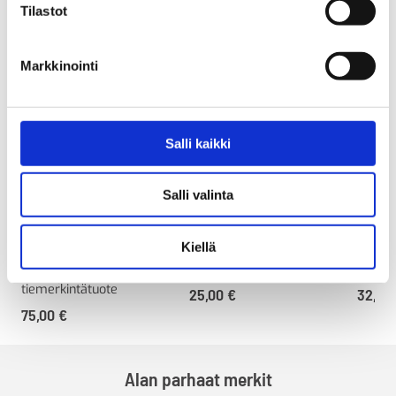
Tilastot
Markkinointi
Salli kaikki
Prefatherm, Sähköauton
Prefatherm, Jalankulku,
Prefa
Salli valinta
lataussymboli, puolikas
600 x 450 mm
1000
auto 1300x1300mm
Valmiiksi muotoon leikattu
Valmii
Kiellä
termoplastinen
termop
Valmiiksi muotoon leikattu
tiemerkintätuote
tiemer
termoplastinen
tiemerkintätuote
25,00
€
32,00
75,00
€
Alan parhaat merkit