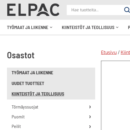
?
Hae
Ha
tuotteita
elpac.fi
TYÖMAAT JA LIIKENNE
KIINTEISTÖT JA TEOLLISUUS
Avaa
Avaa
alavalikko
alavali
Etusivu
/
Kiin
Osastot
TYÖMAAT JA LIIKENNE
UUDET TUOTTEET
KIINTEISTÖT JA TEOLLISUUS
Törmäyssuojat
Puomit
Peilit