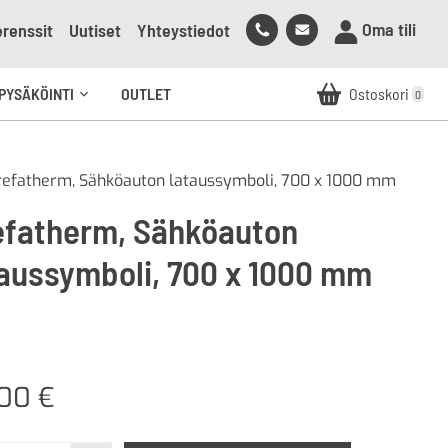
Soita
Lähetä
Oma tili
renssit
Uutiset
Yhteystiedot
meille
sähköpostia
meille
PYSÄKÖINTI
OUTLET
Ostoskori
0
Avaa
alavalikko
refatherm, Sähköauton lataussymboli, 700 x 1000 mm
efatherm, Sähköauton
taussymboli, 700 x 1000 mm
,00
€