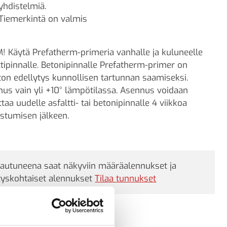
yhdistelmiä.
Tiemerkintä on valmis
 Käytä Prefatherm-primeria vanhalle ja kuluneelle
ttipinnalle. Betonipinnalle Prefatherm-primer on
on edellytys kunnollisen tartunnan saamiseksi.
us vain yli +10° lämpötilassa. Asennus voidaan
ttaa uudelle asfaltti- tai betonipinnalle 4 viikkoa
stumisen jälkeen.
jautuneena saat näkyviin määräalennukset ja
tyskohtaiset alennukset
Tilaa tunnukset
tunnus (SKU):
605963