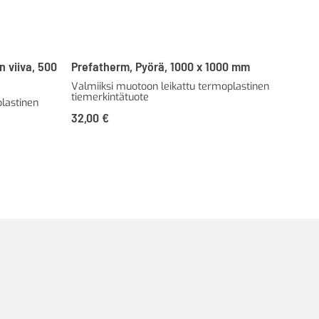
n viiva, 500
Prefatherm, Pyörä, 1000 x 1000 mm
Pre
Valmiiksi muotoon leikattu termoplastinen
500
tiemerkintätuote
tie
lastinen
32,00
€
34