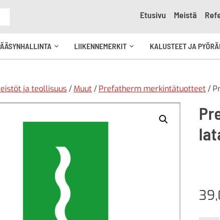
Etusivu
Meistä
Refe
e
PÄÄSYNHALLINTA
LIIKENNEMERKIT
KALUSTEET JA PYÖRÄ
Avaa
Avaa
kko
alavalikko
alavalikko
teistöt ja teollisuus
/
Muut
/
Prefatherm merkintätuotteet
/ P
Pr
la
39