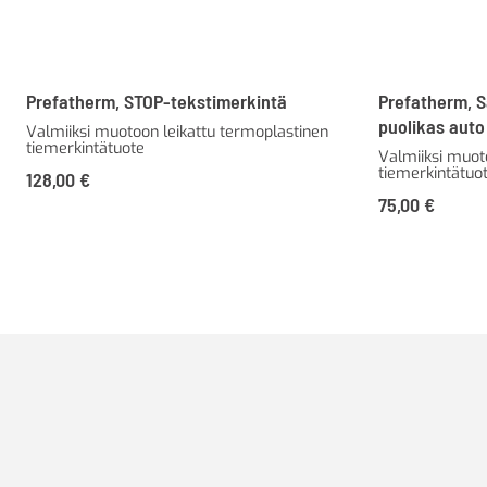
Prefatherm, STOP-tekstimerkintä
Prefatherm, 
puolikas aut
Valmiiksi muotoon leikattu termoplastinen
tiemerkintätuote
Valmiiksi muot
tiemerkintätuo
128,00
€
75,00
€