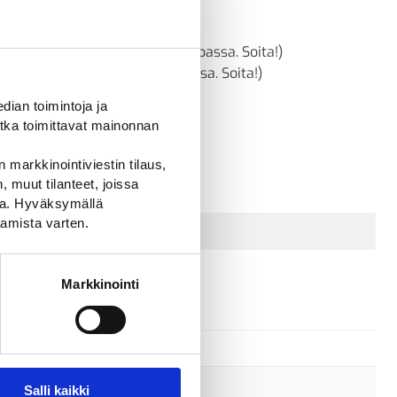
totilanne:
a: 0 (Päävarasto)
a: 0 (Toistaiseksi ei verkkokaupassa. Soita!)
0 (Toistaiseksi ei verkkokaupassa. Soita!)
ian toimintoja ja
ettävissä:
arvio 21 päivää
tka toimittavat mainonnan
Kysyttävää? Ota yhteyttä
 markkinointiviestin tilaus,
Ladattavat tiedostot
 muut tilanteet, joissa
ssa. Hyväksymällä
amista varten.
Markkinointi
Salli kaikki