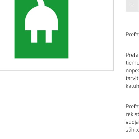
-
Prefa
Prefa
tieme
nopea
tarvi
katuh
Prefa
rekis
suoja
sähkö