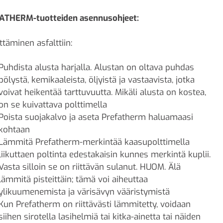
ATHERM-tuotteiden asennusohjeet:
ittäminen asfalttiin:
Puhdista alusta harjalla. Alustan on oltava puhdas
pölystä, kemikaaleista, öljyistä ja vastaavista, jotka
voivat heikentää tarttuvuutta. Mikäli alusta on kostea,
on se kuivattava polttimella
Poista suojakalvo ja aseta Prefatherm haluamaasi
kohtaan
Lämmitä Prefatherm-merkintää kaasupolttimella
liikuttaen poltinta edestakaisin kunnes merkintä kuplii.
Vasta silloin se on riittävän sulanut. HUOM. Älä
lämmitä pisteittäin; tämä voi aiheuttaa
ylikuumenemista ja värisävyn vääristymistä
Kun Prefatherm on riittävästi lämmitetty, voidaan
siihen sirotella lasihelmiä tai kitka-ainetta tai näiden