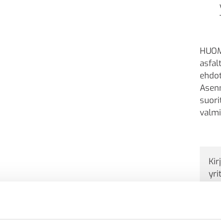
HUOM!
asfal
ehdot
Asenn
suori
valmi
Kir
yri
Tuote