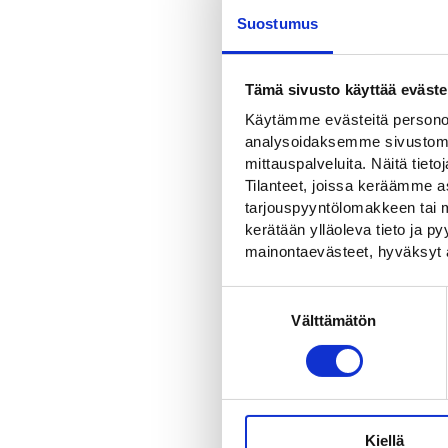
Suostumus
Tämä sivusto käyttää eväste
Käytämme evästeitä personoi
analysoidaksemme sivustomme
mittauspalveluita. Näitä tieto
Tilanteet, joissa keräämme as
tarjouspyyntölomakkeen tai m
kerätään ylläoleva tieto ja 
mainontaevästeet, hyväksyt 
LISÄTIEDOT
Suostumuksen
Lisätied
Välttämätön
valinta
Paino
Koko
Kiellä