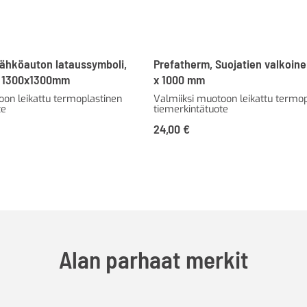
Sähköauton lataussymboli,
Prefatherm, Suojatien valkoine
o 1300x1300mm
x 1000 mm
oon leikattu termoplastinen
Valmiiksi muotoon leikattu termop
te
tiemerkintätuote
24,00
€
Alan parhaat merkit