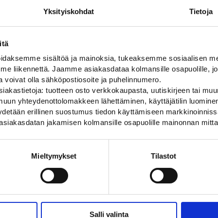
Varas
Yksityiskohdat
Tietoja
Vanta
Hamin
Oulu: 
itä
daksemme sisältöä ja mainoksia, tukeaksemme sosiaalisen med
Lähet
 liikennettä. Jaamme asiakasdataa kolmansille osapuolille, jo
ja voivat olla sähköpostiosoite ja puhelinnumero.
iakastietoja: tuotteen osto verkkokaupasta, uutiskirjeen tai muun
uun yhteydenottolomakkeen lähettäminen, käyttäjätilin luominen,
pyydetään erillinen suostumus tiedon käyttämiseen markkinoinni
asiakasdatan jakamisen kolmansille osapuolille mainonnan mitta
ARVIOT
ot
Mieltymykset
Tilastot
1 kg (kilogramma)
700 x 1000 mm
Salli valinta