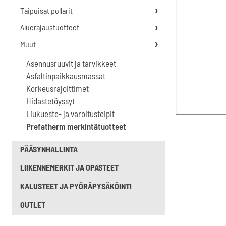
Taipuisat pollarit
Aluerajaustuotteet
Muut
Asennusruuvit ja tarvikkeet
Asfaltinpaikkausmassat
Korkeusrajoittimet
Hidastetöyssyt
Liukueste- ja varoitusteipit
Prefatherm merkintätuotteet
PÄÄSYNHALLINTA
LIIKENNEMERKIT JA OPASTEET
KALUSTEET JA PYÖRÄPYSÄKÖINTI
OUTLET