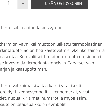
+
LISÄÄ OSTOSKORIIN
Prefatherm, Sähköauton lataussymboli, 700 x 1000 
therm sähköauton lataussymboli.
therm on valmiiksi muotoon leikattu termoplastinen
rkintätuote. Se on heti käyttövalmis, yksinkertainen ja
 asentaa. Kun valitset Prefatherm tuotteen, sinun ei
tse investoida tiemerkintäkoneisiin. Tarvitset vain
arjan ja kaasupolttimen.
therm valikoima sisältää kaikki virallisesti
teröidyt liikennesymbolit, liikennemerkit, viivat,
tiet, nuolet, kirjaimet, numerot ja myös esim.
autojen latauspaikkojen symbolit.