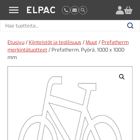
?
elpac.fi
Hae
Hae
tuotteita
Etusivu
/
Kiinteistöt ja teollisuus
/
Muut
/
Prefatherm
merkintätuotteet
/ Prefatherm, Pyörä, 1000 x 1000
mm