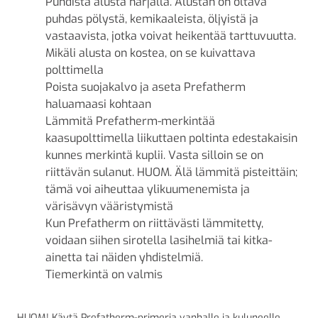
Puhdista alusta harjalla. Alustan on oltava
puhdas pölystä, kemikaaleista, öljyistä ja
vastaavista, jotka voivat heikentää tarttuvuutta.
Mikäli alusta on kostea, on se kuivattava
polttimella
Poista suojakalvo ja aseta Prefatherm
haluamaasi kohtaan
Lämmitä Prefatherm-merkintää
kaasupolttimella liikuttaen poltinta edestakaisin
kunnes merkintä kuplii. Vasta silloin se on
riittävän sulanut. HUOM. Älä lämmitä pisteittäin;
tämä voi aiheuttaa ylikuumenemista ja
värisävyn vääristymistä
Kun Prefatherm on riittävästi lämmitetty,
voidaan siihen sirotella lasihelmiä tai kitka-
ainetta tai näiden yhdistelmiä.
Tiemerkintä on valmis
HUOM! Käytä Prefatherm-primeria vanhalle ja kuluneelle