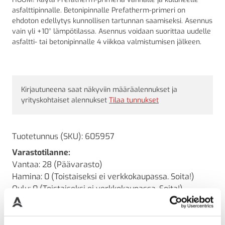
asfalttipinnalle. Betonipinnalle Prefatherm-primeri on
ehdoton edellytys kunnollisen tartunnan saamiseksi. Asennus
vain yli +10° lämpötilassa. Asennus voidaan suorittaa uudelle
asfaltti- tai betonipinnalle 4 viikkoa valmistumisen jälkeen.
Kirjautuneena saat näkyviin määräalennukset ja
yrityskohtaiset alennukset
Tilaa tunnukset
Tuotetunnus (SKU):
605957
Varastotilanne:
Vantaa: 28 (Päävarasto)
Hamina: 0 (Toistaiseksi ei verkkokaupassa. Soita!)
Oulu: 0 (Toistaiseksi ei verkkokaupassa. Soita!)
Lähetettävissä:
Heti