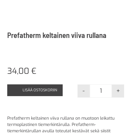
Prefatherm keltainen viiva rullana
34,00
€
-
+
LISÄÄ OSTOSKORIIN
Prefatherm kel
Prefatherm keltainen viiva rullana on muotoon leikattu
termoplastinen tiemerkintärulla. Prefatherm-
tiemerkintärullan avulla toteutat kestävät sekä siistit