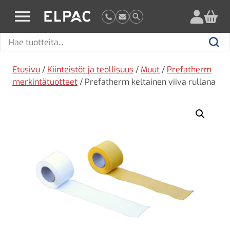
?
elpac.fi
Hae
Hae
tuotteita
Etusivu
/
Kiinteistöt ja teollisuus
/
Muut
/
Prefatherm
merkintätuotteet
/ Prefatherm keltainen viiva rullana