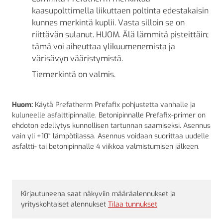
kaasupolttimella liikuttaen poltinta edestakaisin
kunnes merkintä kuplii. Vasta silloin se on
riittävän sulanut. HUOM. Älä lämmitä pisteittäin;
tämä voi aiheuttaa ylikuumenemista ja
värisävyn vääristymistä.
Tiemerkintä on valmis.
Huom:
Käytä Prefatherm Prefafix pohjustetta vanhalle ja
kuluneelle asfalttipinnalle. Betonipinnalle Prefafix-primer on
ehdoton edellytys kunnollisen tartunnan saamiseksi. Asennus
vain yli +10° lämpötilassa. Asennus voidaan suorittaa uudelle
asfaltti- tai betonipinnalle 4 viikkoa valmistumisen jälkeen.
Kirjautuneena saat näkyviin määräalennukset ja
yrityskohtaiset alennukset
Tilaa tunnukset