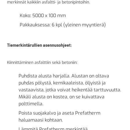
merkinnät kaikkiin asfaltti- ja betonipintoihin.
Koko: 5000 x 100 mm
Pakkauksessa: 6 kpl (yleinen myyntierä)
Tiemerkintärullien asennusohjeet:
Kiinnittäminen asfalttiin sekä betoniin:
Puhdista alusta harjalla. Alustan on oltava
puhdas pölystä, kemikaaleista, öljyistä ja
vastaavista, jotka voivat heikentää tarttuvuutta.
Mikäli alusta on kostea, on se kuivattava
polttimella.
Poista suojakalvo ja aseta Prefatherm
haluamaasi kohtaan.
Lämmitä Prefatherm merkintää