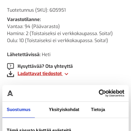
Tuotetunnus (SKU):
605951
Varastotilanne:
Vantaa: 94 (Päävarasto)
Hamina: 2 (Toistaiseksi ei verkkokaupassa. Soita!)
Oulu: 10 (Toistaiseksi ei verkkokaupassa. Soita!)
Lähetettävissä:
Heti
Kysyttävää? Ota yhteyttä
Ladattavat tiedostot
LISÄTIEDOT
ARVIOT
Lisätiedot
Suostumus
Yksityiskohdat
Tietoja
Paino
Tämä sivusto käyttää evästeitä