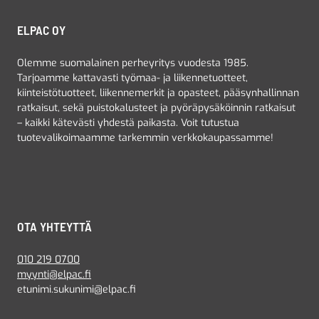
ELPAC OY
Olemme suomalainen perheyritys vuodesta 1985.
Tarjoamme kattavasti työmaa- ja liikennetuotteet,
kiinteistötuotteet, liikennemerkit ja opasteet, pääsynhallinnan
ratkaisut, sekä puistokalusteet ja pyöräpysäköinnin ratkaisut
– kaikki kätevästi yhdestä paikasta. Voit tutustua
tuotevalikoimaamme tarkemmin verkkokaupassamme!
OTA YHTEYTTÄ
010 219 0700
myynti@elpac.fi
etunimi.sukunimi@elpac.fi