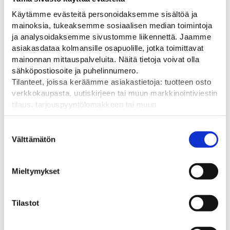
2 kg (kilogramma)
Käytämme evästeitä personoidaksemme sisältöä ja
mainoksia, tukeaksemme sosiaalisen median toimintoja
Koko
ja analysoidaksemme sivustomme liikennettä. Jaamme
5000 x 1000 mm
asiakasdataa kolmansille osapuolille, jotka toimittavat
mainonnan mittauspalveluita. Näitä tietoja voivat olla
Väri
sähköpostiosoite ja puhelinnumero.
Tilanteet, joissa keräämme asiakastietoja: tuotteen osto
Keltainen
verkkokaupasta, uutiskirjeen tai muun markkinointiviestin
tilaus, tarjouspyyntölomakkeen tai muun
yhteydenottolomakkeen lähettäminen, käyttäjätilin
luominen, muut tilanteet, joissa kerätään ylläoleva tieto ja
Suostumuksen
pyydetään erillinen suostumus tiedon käyttämiseen
Välttämätön
Tutustu myös
valinta
markkinoinnissa. Hyväksymällä mainontaevästeet,
hyväksyt asiakasdatan jakamisen kolmansille osapuolille
Mieltymykset
mainonnan mittaamista varten.
Tilastot