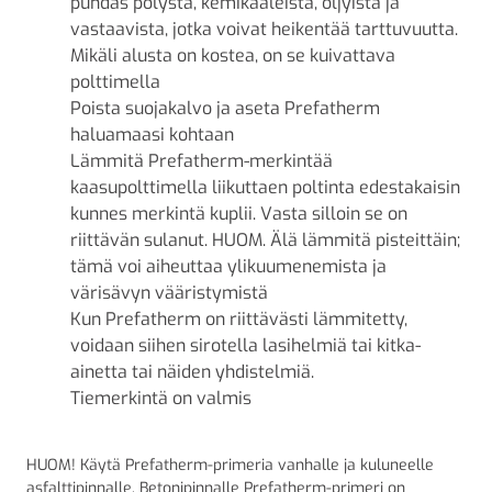
puhdas pölystä, kemikaaleista, öljyistä ja
vastaavista, jotka voivat heikentää tarttuvuutta.
Mikäli alusta on kostea, on se kuivattava
polttimella
Poista suojakalvo ja aseta Prefatherm
haluamaasi kohtaan
Lämmitä Prefatherm-merkintää
kaasupolttimella liikuttaen poltinta edestakaisin
kunnes merkintä kuplii. Vasta silloin se on
riittävän sulanut. HUOM. Älä lämmitä pisteittäin;
tämä voi aiheuttaa ylikuumenemista ja
värisävyn vääristymistä
Kun Prefatherm on riittävästi lämmitetty,
voidaan siihen sirotella lasihelmiä tai kitka-
ainetta tai näiden yhdistelmiä.
Tiemerkintä on valmis
HUOM! Käytä Prefatherm-primeria vanhalle ja kuluneelle
asfalttipinnalle. Betonipinnalle Prefatherm-primeri on