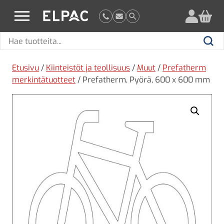
?
elpac.fi
Hae
Hae
tuotteita
Etusivu
/
Kiinteistöt ja teollisuus
/
Muut
/
Prefatherm
merkintätuotteet
/ Prefatherm, Pyörä, 600 x 600 mm