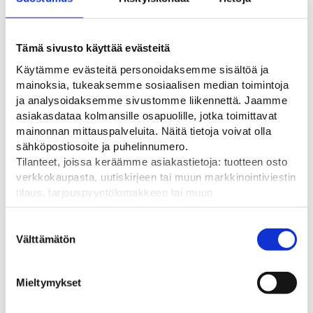
Ladattavat tiedostot
Tämä sivusto käyttää evästeitä
LISÄTIEDOT
ARVIOT
Käytämme evästeitä personoidaksemme sisältöä ja
mainoksia, tukeaksemme sosiaalisen median toimintoja
Lisätiedot
ja analysoidaksemme sivustomme liikennettä. Jaamme
asiakasdataa kolmansille osapuolille, jotka toimittavat
mainonnan mittauspalveluita. Näitä tietoja voivat olla
Paino
sähköpostiosoite ja puhelinnumero.
Tilanteet, joissa keräämme asiakastietoja: tuotteen osto
1 kg (kilogramma)
verkkokaupasta, uutiskirjeen tai muun markkinointiviestin
Koko
tilaus, tarjouspyyntölomakkeen tai muun
yhteydenottolomakkeen lähettäminen, käyttäjätilin
600 x 600 mm
luominen, muut tilanteet, joissa kerätään ylläoleva tieto ja
Suostumuksen
pyydetään erillinen suostumus tiedon käyttämiseen
Välttämätön
valinta
markkinoinnissa. Hyväksymällä mainontaevästeet,
hyväksyt asiakasdatan jakamisen kolmansille osapuolille
Mieltymykset
mainonnan mittaamista varten.
Tutustu myös