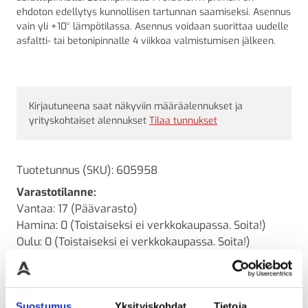
ehdoton edellytys kunnollisen tartunnan saamiseksi. Asennus
vain yli +10° lämpötilassa. Asennus voidaan suorittaa uudelle
asfaltti- tai betonipinnalle 4 viikkoa valmistumisen jälkeen.
Kirjautuneena saat näkyviin määräalennukset ja
yrityskohtaiset alennukset
Tilaa tunnukset
Tuotetunnus (SKU):
605958
Varastotilanne:
Vantaa: 17 (Päävarasto)
Hamina: 0 (Toistaiseksi ei verkkokaupassa. Soita!)
Oulu: 0 (Toistaiseksi ei verkkokaupassa. Soita!)
Lähetettävissä:
Heti
Kysyttävää? Ota yhteyttä
Suostumus
Yksityiskohdat
Tietoja