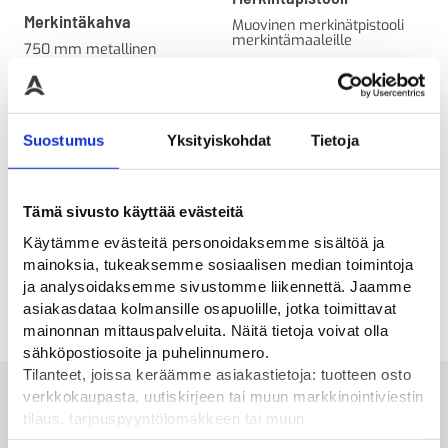
Merkintäkahva
Muovinen merkinätpistooli
merkintämaaleille
750 mm metallinen
ergonominen merkintäkahva
38,00
€
95,00
€
Suostumus
Yksityiskohdat
Tietoja
Tämä sivusto käyttää evästeitä
merkintävarsi
Käytämme evästeitä personoidaksemme sisältöä ja
Muovinen merkintäkahva
mainoksia, tukeaksemme sosiaalisen median toimintoja
pyörällä
ja analysoidaksemme sivustomme liikennettä. Jaamme
59,00
€
asiakasdataa kolmansille osapuolille, jotka toimittavat
mainonnan mittauspalveluita. Näitä tietoja voivat olla
sähköpostiosoite ja puhelinnumero.
Tilanteet, joissa keräämme asiakastietoja: tuotteen osto
Alan parhaat merkit
verkkokaupasta, uutiskirjeen tai muun markkinointiviestin
tilaus, tarjouspyyntölomakkeen tai muun
yhteydenottolomakkeen lähettäminen, käyttäjätilin