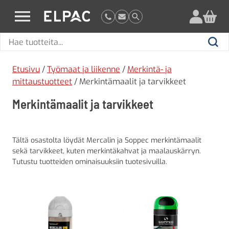
?
elpac.fi
Hae
Hae
tuotteita
Etusivu
/
Työmaat ja liikenne
/
Merkintä- ja
mittaustuotteet
/ Merkintämaalit ja tarvikkeet
Merkintämaalit ja tarvikkeet
Tältä osastolta löydät Mercalin ja Soppec merkintämaalit
sekä tarvikkeet, kuten merkintäkahvat ja maalauskärryn.
Tutustu tuotteiden ominaisuuksiin tuotesivuilla.