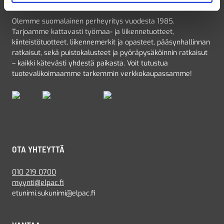
Olemme suomalainen perheyritys vuodesta 1985.
Tarjoamme kattavasti työmaa- ja liikennetuotteet,
kiinteistötuotteet, liikennemerkit ja opasteet, pääsynhallinnan
ratkaisut, sekä puistokalusteet ja pyöräpysäköinnin ratkaisut
– kaikki kätevästi yhdestä paikasta. Voit tutustua
tuotevalikoimaamme tarkemmin verkkokaupassamme!
OTA YHTEYTTÄ
010 219 0700
myynti@elpac.fi
etunimi.sukunimi@elpac.fi