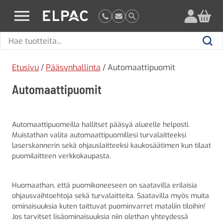
?
elpac.fi
Hae
Hae
tuotteita
Etusivu
/
Pääsynhallinta
/ Automaattipuomit
Automaattipuomit
Automaattipuomeilla hallitset pääsyä alueelle helposti.
Muistathan valita automaattipuomillesi turvalaitteeksi
laserskannerin sekä ohjauslaitteeksi kaukosäätimen kun tilaat
puomilaitteen verkkokaupasta.
Huomaathan, että puomikoneeseen on saatavilla erilaisia
ohjausvaihtoehtoja sekä turvalaitteita. Saatavilla myös muita
ominaisuuksia kuten taittuvat puominvarret mataliin tiloihin!
Jos tarvitset lisäominaisuuksia niin olethan yhteydessä