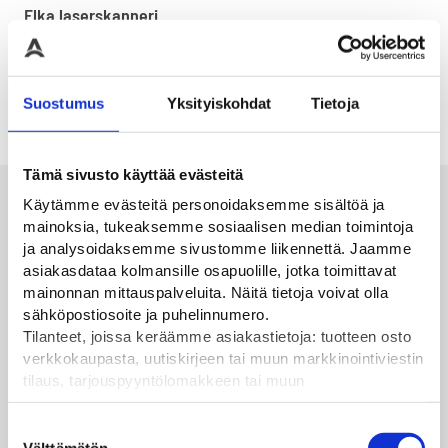
Elka laserskanneri
Elka laserskannerin
Turvalaite Elka
kotelo
puomikoneeseen
Suostumus
Yksityiskohdat
Tietoja
Elka P-sarjan puomiin
laserskannerin kotelo
Tämä sivusto käyttää evästeitä
Alan parhaat merkit
Käytämme evästeitä personoidaksemme sisältöä ja
mainoksia, tukeaksemme sosiaalisen median toimintoja
ja analysoidaksemme sivustomme liikennettä. Jaamme
asiakasdataa kolmansille osapuolille, jotka toimittavat
mainonnan mittauspalveluita. Näitä tietoja voivat olla
sähköpostiosoite ja puhelinnumero.
Tilanteet, joissa keräämme asiakastietoja: tuotteen osto
verkkokaupasta, uutiskirjeen tai muun markkinointiviestin
tilaus, tarjouspyyntölomakkeen tai muun
yhteydenottolomakkeen lähettäminen, käyttäjätilin
luominen, muut tilanteet, joissa kerätään ylläoleva tieto ja
Suostumuksen
pyydetään erillinen suostumus tiedon käyttämiseen
Välttämätön