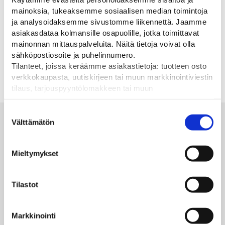
mainoksia, tukeaksemme sosiaalisen median toimintoja
ja analysoidaksemme sivustomme liikennettä. Jaamme
asiakasdataa kolmansille osapuolille, jotka toimittavat
Elka laserskanneri
Elka automaattipuomi
Fabem
mainonnan mittauspalveluita. Näitä tietoja voivat olla
P5000
sähköpostiosoite ja puhelinnumero.
Turvalaite Elka
Kauko
Tilanteet, joissa keräämme asiakastietoja: tuotteen osto
puomikoneeseen
liikenn
Automaattipuomi 5 m
verkkokaupasta, uutiskirjeen tai muun markkinointiviestin
puomilla parkkipaikoille
tilaus, tarjouspyyntölomakkeen tai muun
yhteydenottolomakkeen lähettäminen, käyttäjätilin
luominen, muut tilanteet, joissa kerätään ylläoleva tieto ja
Suostumuksen
Alan parhaat merkit
pyydetään erillinen suostumus tiedon käyttämiseen
Välttämätön
valinta
markkinoinnissa. Hyväksymällä mainontaevästeet,
hyväksyt asiakasdatan jakamisen kolmansille osapuolille
Mieltymykset
mainonnan mittaamista varten.
Tilastot
Markkinointi