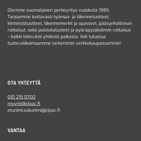
Olemme suomalainen perheyritys vuodesta 1985.
Tarjoamme kattavasti työmaa- ja liikennetuotteet,
kiinteistötuotteet, liikennemerkit ja opasteet, pääsynhallinnan
ratkaisut, sekä puistokalusteet ja pyöräpysäköinnin ratkaisut
– kaikki kätevästi yhdestä paikasta. Voit tutustua
tuotevalikoimaamme tarkemmin verkkokaupassamme!
OTA YHTEYTTÄ
010 219 0700
myynti@elpac.fi
etunimi.sukunimi@elpac.fi
VANTAA