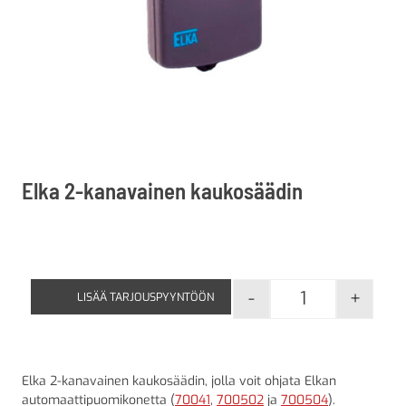
Elka 2-kanavainen kaukosäädin
-
+
LISÄÄ TARJOUSPYYNTÖÖN
Elka 2-kanava
Elka 2-kanavainen kaukosäädin, jolla voit ohjata Elkan
automaattipuomikonetta (
70041
,
700502
ja
700504
).