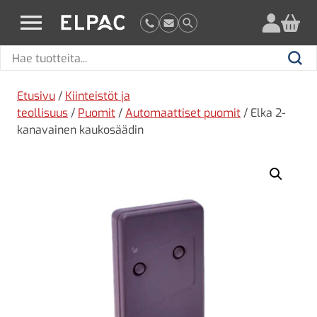
?
elpac.fi
Hae
Hae
tuotteita
Etusivu
/
Kiinteistöt ja
teollisuus
/
Puomit
/
Automaattiset puomit
/ Elka 2-
kanavainen kaukosäädin