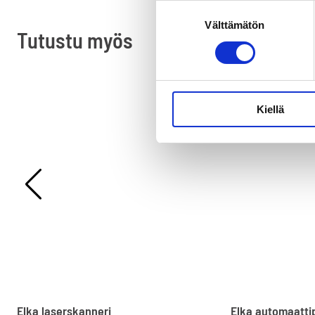
Suostumuksen
Välttämätön
valinta
Tutustu myös
Kiellä
Elka laserskanneri
Elka automaatt