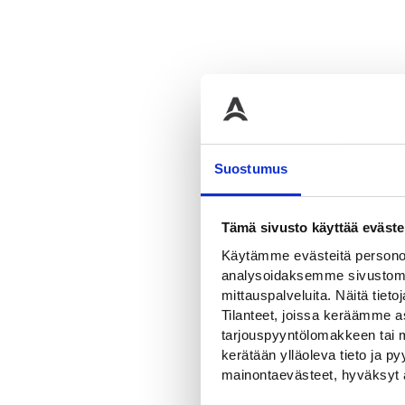
LISÄTIEDOT
Suostumus
Lisätied
Tämä sivusto käyttää eväste
Käytämme evästeitä personoi
Paino
analysoidaksemme sivustomme
mittauspalveluita. Näitä tieto
Pituus
Tilanteet, joissa keräämme as
tarjouspyyntölomakkeen tai m
kerätään ylläoleva tieto ja 
mainontaevästeet, hyväksyt 