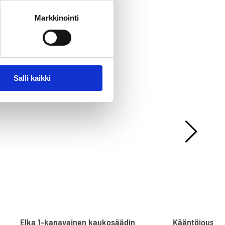
Markkinointi
Salli kaikki
Elka 1-kanavainen kaukosäädin
Kääntöjousip