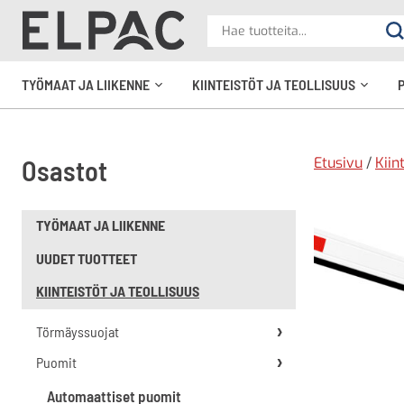
?
Hae
Ha
tuotteita
elpac.fi
TYÖMAAT JA LIIKENNE
KIINTEISTÖT JA TEOLLISUUS
Avaa
Avaa
alavalikko
alavali
Etusivu
/
Kiin
Osastot
TYÖMAAT JA LIIKENNE
UUDET TUOTTEET
KIINTEISTÖT JA TEOLLISUUS
Törmäyssuojat
Puomit
Automaattiset puomit