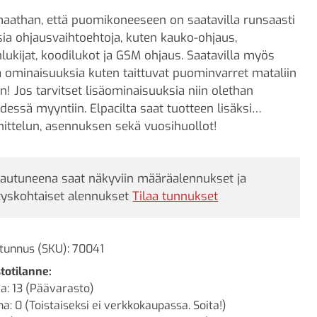
athan, että puomikoneeseen on saatavilla runsaasti
isia ohjausvaihtoehtoja, kuten kauko-ohjaus,
nlukijat, koodilukot ja GSM ohjaus. Saatavilla myös
 ominaisuuksia kuten taittuvat puominvarret mataliin
hin! Jos tarvitset lisäominaisuuksia niin olethan
dessä myyntiin. Elpacilta saat tuotteen lisäksi
ittelun, asennuksen sekä vuosihuollot!
jautuneena saat näkyviin määräalennukset ja
tyskohtaiset alennukset
Tilaa tunnukset
tunnus (SKU):
70041
totilanne:
a: 13 (Päävarasto)
a: 0 (Toistaiseksi ei verkkokaupassa. Soita!)