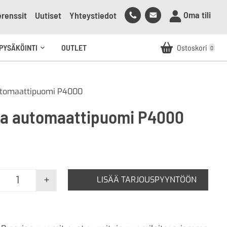
Soita
Lähetä
Oma tili
renssit
Uutiset
Yhteystiedot
meille
sähköpostia
meille
PYSÄKÖINTI
OUTLET
Ostoskori
0
Avaa
alavalikko
utomaattipuomi P4000
ka automaattipuomi P4000
+
LISÄÄ TARJOUSPYYNTÖÖN
Elka automaattipuomi P4000 määrä