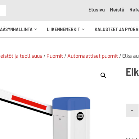
Etusivu
Meistä
Refe
e
PÄÄSYNHALLINTA
LIIKENNEMERKIT
KALUSTEET JA PYÖRÄ
Avaa
Avaa
kko
alavalikko
alavalikko
teistöt ja teollisuus
/
Puomit
/
Automaattiset puomit
/ Elka a
El
-