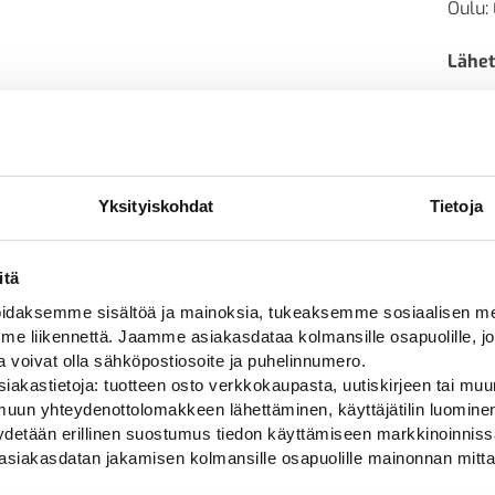
Oulu: 
Lähet
ARVIOT
Yksityiskohdat
Tietoja
ot
itä
daksemme sisältöä ja mainoksia, tukeaksemme sosiaalisen med
71 kg (kilogramma)
 liikennettä. Jaamme asiakasdataa kolmansille osapuolille, jo
ja voivat olla sähköpostiosoite ja puhelinnumero.
4000
iakastietoja: tuotteen osto verkkokaupasta, uutiskirjeen tai muun
uun yhteydenottolomakkeen lähettäminen, käyttäjätilin luominen,
pyydetään erillinen suostumus tiedon käyttämiseen markkinoinni
asiakasdatan jakamisen kolmansille osapuolille mainonnan mitta