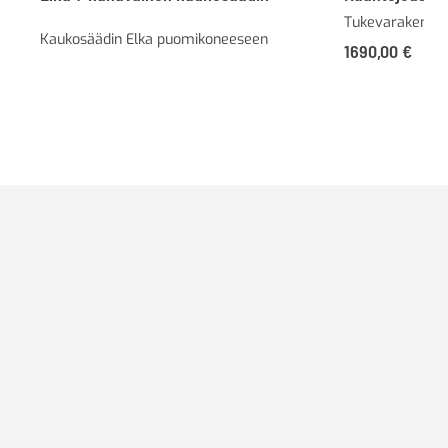
Tukevarakentein
Kaukosäädin Elka puomikoneeseen
1690,00
€