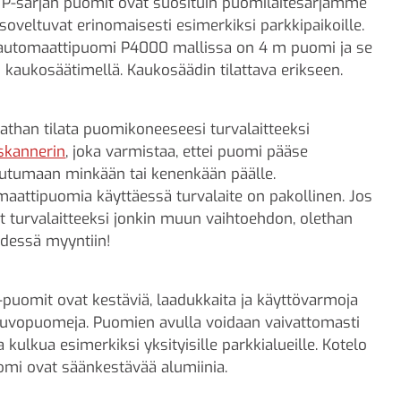
P-sarjan puomit ovat suosituin puomilaitesarjamme
 soveltuvat erinomaisesti esimerkiksi parkkipaikoille.
automaattipuomi P4000 mallissa on 4 m puomi ja se
i kaukosäätimellä. Kaukosäädin tilattava erikseen.
athan tilata puomikoneeseesi turvalaitteeksi
skannerin
, joka varmistaa, ettei puomi pääse
utumaan minkään tai kenenkään päälle.
aattipuomia käyttäessä turvalaite on pakollinen. Jos
t turvalaitteeksi jonkin muun vaihtoehdon, olethan
dessä myyntiin!
puomit ovat kestäviä, laadukkaita ja käyttövarmoja
uvopuomeja. Puomien avulla voidaan vaivattomasti
ta kulkua esimerkiksi yksityisille parkkialueille. Kotelo
omi ovat säänkestävää alumiinia.