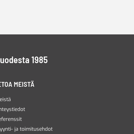
vuodesta 1985
ETOA MEISTÄ
eistä
hteystiedot
eferenssit
yynti- ja toimitusehdot