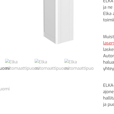
ELKA 
ja ne
Elka 
toimi
Muist
laser
laske
Autom
halua
yhtey
ELKA-
ajone
halli
ja pu