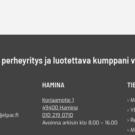
perheyritys ja luotettava kumppani 
HAMINA
TI
Korjaamotie 1
› M
49400 Hamina
› Y
elpac.fi
010 219 0710
› R
Avoinna arkisin klo 8.00 – 16.00
› M