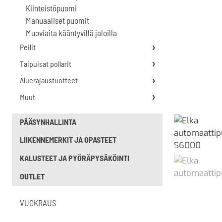
Kiinteistöpuomi
Manuaaliset puomit
Muoviaita kääntyvillä jaloilla
Peilit
Taipuisat pollarit
Aluerajaustuotteet
Muut
PÄÄSYNHALLINTA
LIIKENNEMERKIT JA OPASTEET
KALUSTEET JA PYÖRÄPYSÄKÖINTI
OUTLET
VUOKRAUS