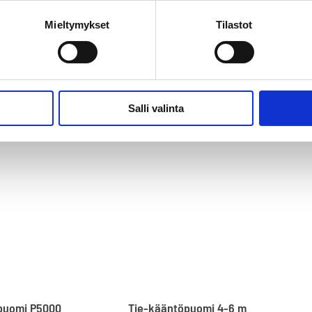
Mieltymykset
Tilastot
Salli valinta
ipuomi P5000
Tie-kääntöpuomi 4-6 m