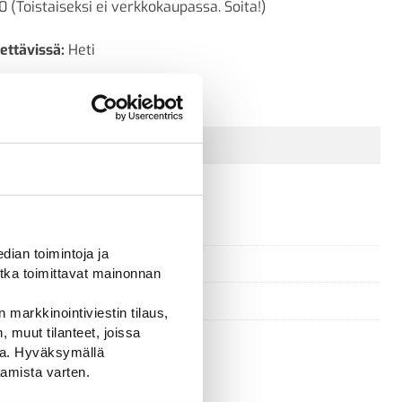
0 (Toistaiseksi ei verkkokaupassa. Soita!)
ettävissä:
Heti
Kysyttävää? Ota yhteyttä
ian toimintoja ja
tka toimittavat mainonnan
 markkinointiviestin tilaus,
 muut tilanteet, joissa
ssa. Hyväksymällä
amista varten.