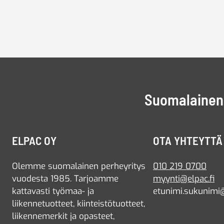
Suomalainen 
ELPAC OY
OTA YHTEYTTÄ
Olemme suomalainen perheyritys
010 219 0700
vuodesta 1985. Tarjoamme
myynti@elpac.fi
kattavasti työmaa- ja
etunimi.sukunimi@
liikennetuotteet, kiinteistötuotteet,
liikennemerkit ja opasteet,