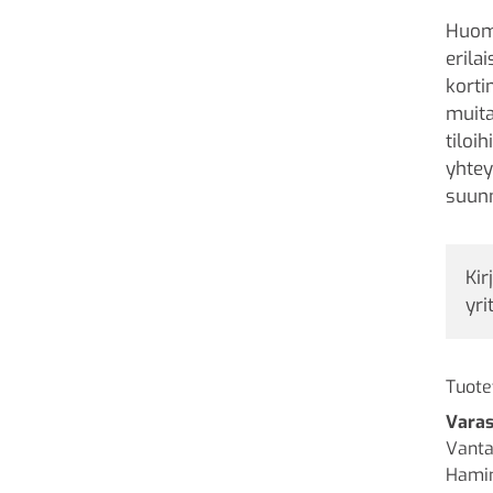
Huoma
erila
korti
muita
tiloi
yhtey
suunn
Kir
yri
Tuote
Varas
Vanta
Hamin