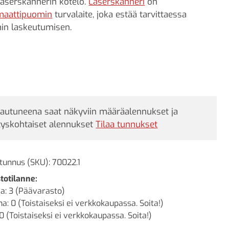
laserskannerin kotelo.
Laserskanneri
on
maattipuomin
turvalaite, joka estää tarvittaessa
in laskeutumisen.
jautuneena saat näkyviin määräalennukset ja
tyskohtaiset alennukset
Tilaa tunnukset
tunnus (SKU):
70022.1
totilanne:
a: 3 (Päävarasto)
a: 0 (Toistaiseksi ei verkkokaupassa. Soita!)
0 (Toistaiseksi ei verkkokaupassa. Soita!)