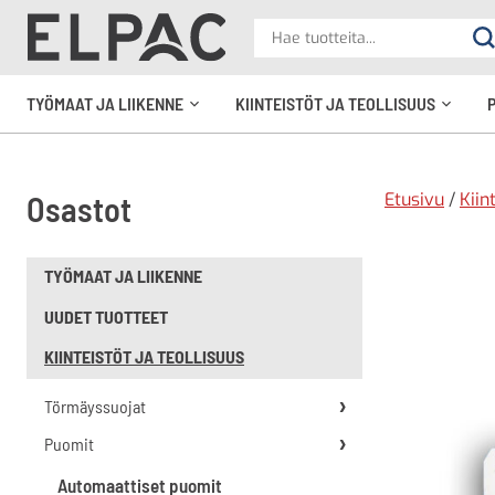
?
Hae
Ha
tuotteita
elpac.fi
TYÖMAAT JA LIIKENNE
KIINTEISTÖT JA TEOLLISUUS
Avaa
Avaa
alavalikko
alavali
Etusivu
/
Kiin
Osastot
TYÖMAAT JA LIIKENNE
UUDET TUOTTEET
KIINTEISTÖT JA TEOLLISUUS
Törmäyssuojat
Puomit
Automaattiset puomit