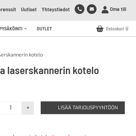
Soita
Lähetä
Oma tili
renssit
Uutiset
Yhteystiedot
meille
sähköpostia
meille
PYSÄKÖINTI
OUTLET
Ostoskori
0
Avaa
alavalikko
serskannerin kotelo
ka laserskannerin kotelo
+
LISÄÄ TARJOUSPYYNTÖÖN
Elka laserskannerin kotelo määrä