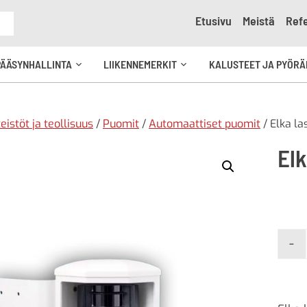
Etusivu
Meistä
Refe
e
PÄÄSYNHALLINTA
LIIKENNEMERKIT
KALUSTEET JA PYÖRÄ
Avaa
Avaa
kko
alavalikko
alavalikko
teistöt ja teollisuus
/
Puomit
/
Automaattiset puomit
/ Elka la
El
-