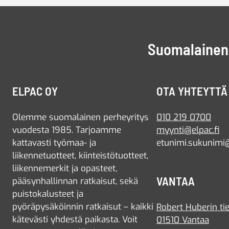
Suomalainen 
ELPAC OY
OTA YHTEYTTÄ
Olemme suomalainen perheyritys
010 219 0700
vuodesta 1985. Tarjoamme
myynti@elpac.fi
kattavasti työmaa- ja
etunimi.sukunimi@
liikennetuotteet, kiinteistötuotteet,
liikennemerkit ja opasteet,
VANTAA
pääsynhallinnan ratkaisut, sekä
puistokalusteet ja
pyöräpysäköinnin ratkaisut – kaikki
Robert Huberin tie
kätevästi yhdestä paikasta. Voit
01510 Vantaa