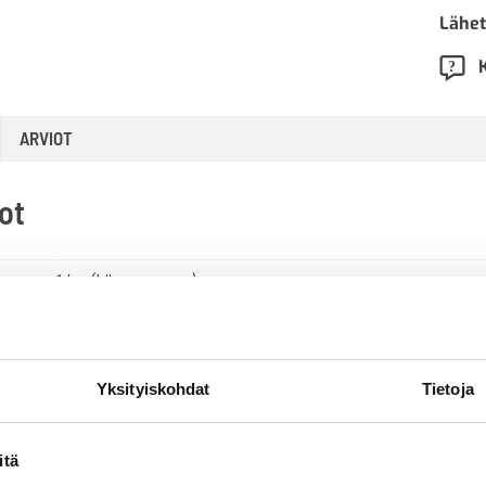
Lähet
ARVIOT
ot
1 kg (kilogramma)
Yksityiskohdat
Tietoja
itä