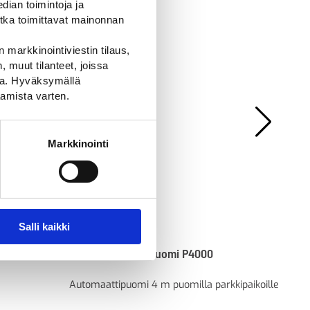
ian toimintoja ja
tka toimittavat mainonnan
 markkinointiviestin tilaus,
 muut tilanteet, joissa
ssa. Hyväksymällä
amista varten.
Markkinointi
Salli kaikki
Elka automaattipuomi P4000
Elk
Automaattipuomi 4 m puomilla parkkipaikoille
Kau