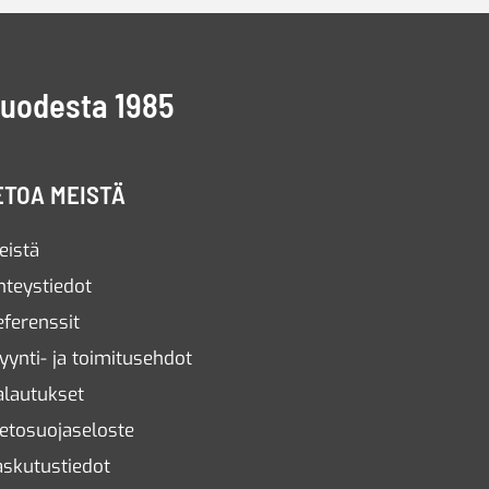
vuodesta 1985
ETOA MEISTÄ
eistä
hteystiedot
eferenssit
yynti- ja toimitusehdot
alautukset
ietosuojaseloste
askutustiedot