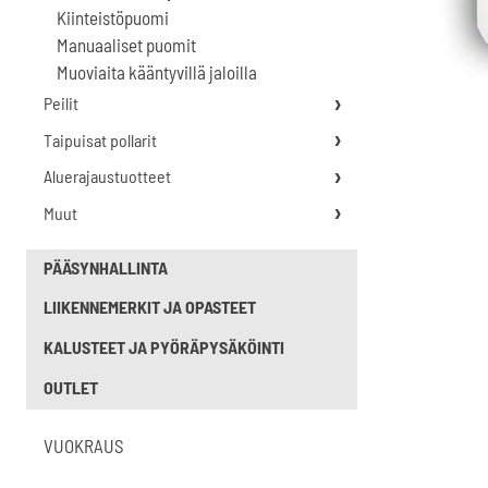
Kiinteistöpuomi
Manuaaliset puomit
Muoviaita kääntyvillä jaloilla
Peilit
Taipuisat pollarit
Aluerajaustuotteet
Muut
PÄÄSYNHALLINTA
LIIKENNEMERKIT JA OPASTEET
KALUSTEET JA PYÖRÄPYSÄKÖINTI
OUTLET
VUOKRAUS