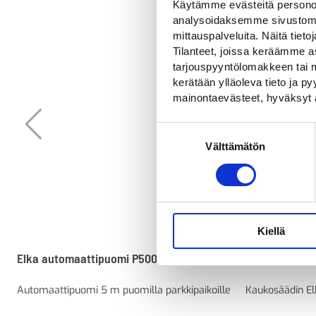
Käytämme evästeitä personoi
analysoidaksemme sivustomme
mittauspalveluita. Näitä tieto
Tilanteet, joissa keräämme as
tarjouspyyntölomakkeen tai m
kerätään ylläoleva tieto ja 
mainontaevästeet, hyväksyt 
Suostumuksen
Välttämätön
valinta
Kiellä
Elka automaattipuomi P5000
Elka 2-kanav
Automaattipuomi 5 m puomilla parkkipaikoille
Kaukosäädin E