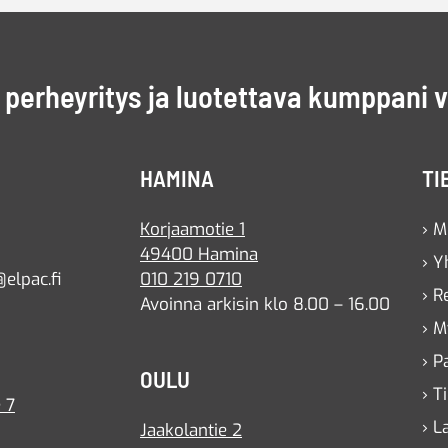
perheyritys ja luotettava kumppani 
HAMINA
TI
Korjaamotie 1
› M
49400 Hamina
› Y
elpac.fi
010 219 0710
› R
Avoinna arkisin klo 8.00 – 16.00
› M
› P
OULU
› T
 7
› L
Jaakolantie 2