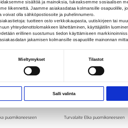
daksemme sisältöä ja mainoksia, tukeaksemme sosiaalisen med
 liikennettä. Jaamme asiakasdataa kolmansille osapuolille, jo
ja voivat olla sähköpostiosoite ja puhelinnumero.
iakastietoja: tuotteen osto verkkokaupasta, uutiskirjeen tai muun
uun yhteydenottolomakkeen lähettäminen, käyttäjätilin luominen,
pyydetään erillinen suostumus tiedon käyttämiseen markkinoinni
asiakasdatan jakamisen kolmansille osapuolille mainonnan mitta
Mieltymykset
Tilastot
Salli valinta
ainen kaukosäädin
Elka laserskanneri
lka puomikoneeseen
Turvalaite Elka puomikoneeseen