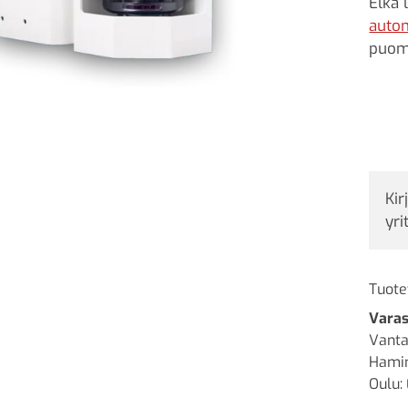
Elka 
auto
puom
Kir
yri
Tuote
Varas
Vanta
Hamin
Oulu: 