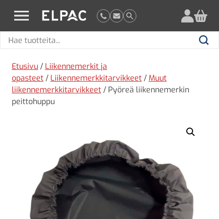
?
elpac.fi
Hae
Hae
tuotteita
Etusivu
/
Liikennemerkit ja
opasteet
/
Liikennemerkkitarvikkeet
/
Muut
liikennemerkkitarvikkeet
/ Pyöreä liikennemerkin
peittohuppu