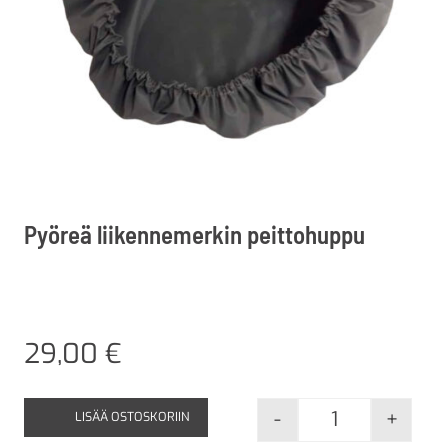
Pyöreä liikennemerkin peittohuppu
29,00
€
-
+
LISÄÄ OSTOSKORIIN
Pyöreä liikenn