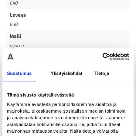
640
Leveys
640
Malli
pyöreä
Materiaali
Kangas
Suostumus
Yksityiskohdat
Tietoja
Pituus
10
Tämä sivusto käyttää evästeitä
Väri
Käytämme evästeitä personoidaksemme sisältöä ja
Harmaa
mainoksia, tukeaksemme sosiaalisen median toimintoja
ja analysoidaksemme sivustomme liikennettä. Jaamme
asiakasdataa kolmansille osapuolille, jotka toimittavat
mainonnan mittauspalveluita. Näitä tietoja voivat olla