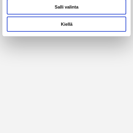
Salli valinta
Alan parhaat merkit
Kiellä