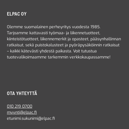
ELPAC OY
Olemme suomalainen perheyritys vuodesta 1985.
Tarjoamme kattavasti työmaa- ja liikennetuotteet,
kiinteistötuotteet, liikennemerkit ja opasteet, pääsynhallinnan
ratkaisut, sekä puistokalusteet ja pyöräpysäköinnin ratkaisut
– kaikki kätevästi yhdestä paikasta. Voit tutustua
tuotevalikoimaamme tarkemmin verkkokaupassamme!
OTA YHTEYTTÄ
010 219 0700
myynti@elpac.fi
etunimi.sukunimi@elpac.fi