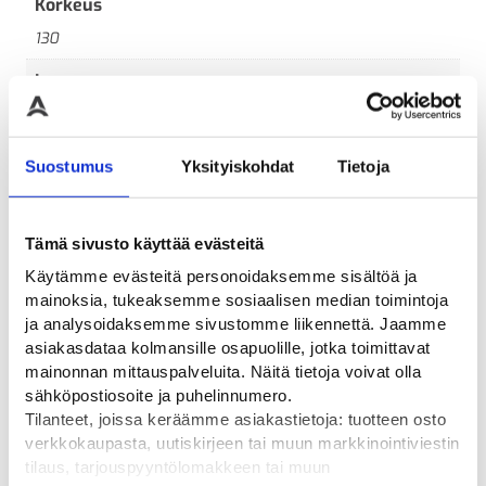
Korkeus
130
Leveys
471
Pituus
Suostumus
Yksityiskohdat
Tietoja
225
Tämä sivusto käyttää evästeitä
Käytämme evästeitä personoidaksemme sisältöä ja
mainoksia, tukeaksemme sosiaalisen median toimintoja
Tutustu myös
ja analysoidaksemme sivustomme liikennettä. Jaamme
asiakasdataa kolmansille osapuolille, jotka toimittavat
mainonnan mittauspalveluita. Näitä tietoja voivat olla
sähköpostiosoite ja puhelinnumero.
Tilanteet, joissa keräämme asiakastietoja: tuotteen osto
verkkokaupasta, uutiskirjeen tai muun markkinointiviestin
tilaus, tarjouspyyntölomakkeen tai muun