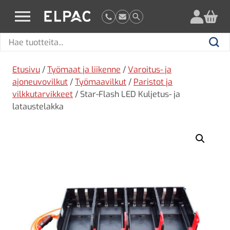
?
elpac.fi
Hae
Hae
tuotteita
Etusivu
/
Työmaat ja liikenne
/
Varoitus- ja
ajoneuvovilkut
/
Työmaavilkut
/
Paristot ja
vilkkutarvikkeet
/ Star-Flash LED Kuljetus- ja
lataustelakka