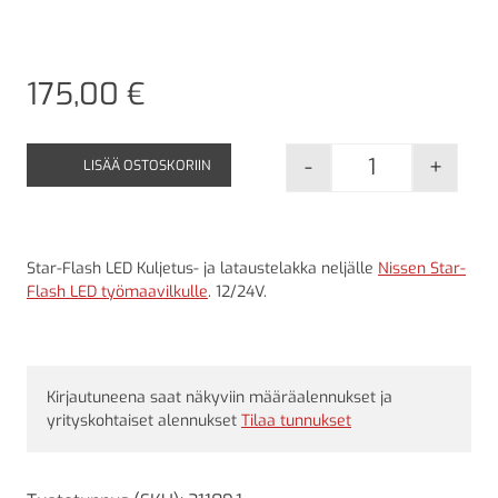
175,00
€
-
+
LISÄÄ OSTOSKORIIN
Star-Flash LED
Star-Flash LED Kuljetus- ja lataustelakka neljälle
Nissen Star-
Flash LED työmaavilkulle
. 12/24V.
Kirjautuneena saat näkyviin määräalennukset ja
yrityskohtaiset alennukset
Tilaa tunnukset