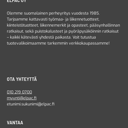
ELPAC OY
Olemme suomalainen perheyritys vuodesta 1985.
Tarjoamme kattavasti työmaa- ja liikennetuotteet,
kiinteistötuotteet, liikennemerkit ja opasteet, pääsynhallinnan
ratkaisut, sekä puistokalusteet ja pyöräpysäköinnin ratkaisut
– kaikki kätevästi yhdestä paikasta. Voit tutustua
tuotevalikoimaamme tarkemmin verkkokaupassamme!
OTA YHTEYTTÄ
010 219 0700
myynti@elpac.fi
etunimi.sukunimi@elpac.fi
VANTAA