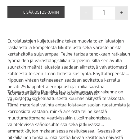
-
+
LISÄÄ OSTOSKORIIN
Eurojalustojen
Eurojalustojen kuljetusteline tekee muoviaitojen jalustojen
raskaasta ja kömpelöstä liikuttelusta sekä varastoinnista
kertaheitolla sujuvampaa. Teline tarjoaa tehokkaan ratkaisun
työmaiden ja varastologistiikan tarpeisiin, sillä sen avulla
suuretkin määrät jalustoja saadaan siirrettyä vaivattomasti
kohteesta toiseen ilman hidasta käsityötä. Käyttötarpeesta
riippuen yhteen telineeseen saadaan sovitettua kerralla
peräti 25 kappaletta eurojalustoja, mikä säästää
Telineen erittäin jämäkkä ja lujatekoinen runkorakenne on
huomattavasti aikaa ja tekee kuormauksesta
valmistettu korkealaatuisesta kuumasinkitystä teräksestä.
järjestelmällistä.
Tämä materiaalivalinta antaa loistavan suojan ruostumista ja
korroosiota vastaan, minkä ansiosta teline kestää
muuttumattomana vaativissakin ulkoilmakohteissa,
vaihtelevissa sääolosuhteissa sekä jatkuvassa
ammattikäytön mekaanisessa rasituksessa. Kyseessä on
pitkäikäinen työkalu, joka sietää kovaa käsittelyä päivästä