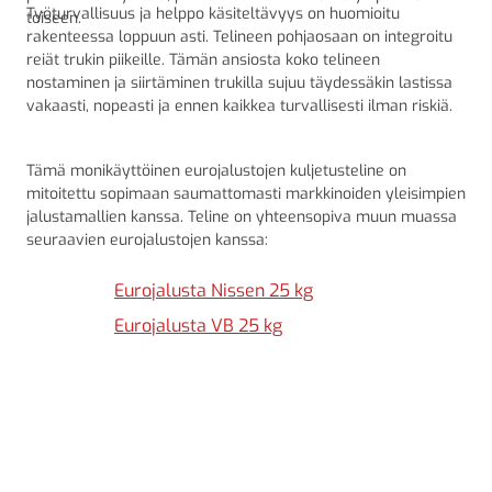
Työturvallisuus ja helppo käsiteltävyys on huomioitu
toiseen.
rakenteessa loppuun asti. Telineen pohjaosaan on integroitu
reiät trukin piikeille. Tämän ansiosta koko telineen
nostaminen ja siirtäminen trukilla sujuu täydessäkin lastissa
vakaasti, nopeasti ja ennen kaikkea turvallisesti ilman riskiä.
Tämä monikäyttöinen eurojalustojen kuljetusteline on
mitoitettu sopimaan saumattomasti markkinoiden yleisimpien
jalustamallien kanssa. Teline on yhteensopiva muun muassa
seuraavien eurojalustojen kanssa:
Eurojalusta Nissen 25 kg
Eurojalusta VB 25 kg