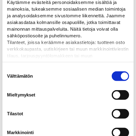
Käytämme evästeitä personoidaksemme sisältöä ja
mainoksia, tukeaksemme sosiaalisen median toimintoja
Lisätiedot
ja analysoidaksemme sivustomme liikennettä. Jaamme
asiakasdataa kolmansille osapuolille, jotka toimittavat
mainonnan mittauspalveluita. Näitä tietoja voivat olla
Paino
sähköpostiosoite ja puhelinnumero.
Tilanteet, joissa keräämme asiakastietoja: tuotteen osto
49,8 kg (kilogramma)
verkkokaupasta, uutiskirjeen tai muun markkinointiviestin
tilaus, tarjouspyyntölomakkeen tai muun
yhteydenottolomakkeen lähettäminen, käyttäjätilin
luominen, muut tilanteet, joissa kerätään ylläoleva tieto ja
Suostumuksen
pyydetään erillinen suostumus tiedon käyttämiseen
Välttämätön
Tutustu myös
valinta
markkinoinnissa. Hyväksymällä mainontaevästeet,
hyväksyt asiakasdatan jakamisen kolmansille osapuolille
Mieltymykset
mainonnan mittaamista varten.
Tilastot
Markkinointi