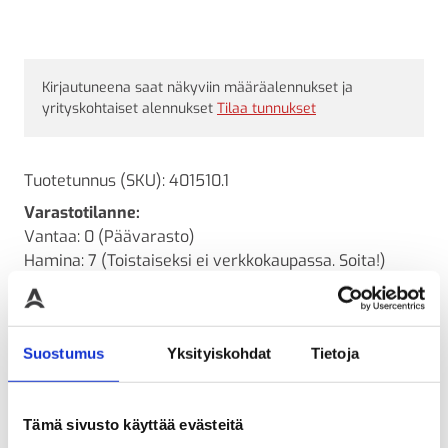
Kirjautuneena saat näkyviin määräalennukset ja
yrityskohtaiset alennukset
Tilaa tunnukset
Tuotetunnus (SKU):
401510.1
Varastotilanne:
Vantaa: 0 (Päävarasto)
Hamina: 7 (Toistaiseksi ei verkkokaupassa. Soita!)
Oulu: 0 (Toistaiseksi ei verkkokaupassa. Soita!)
Lähetettävissä:
arvio 7 päivää
Suostumus
Yksityiskohdat
Tietoja
Kysyttävää? Ota yhteyttä
Tämä sivusto käyttää evästeitä
LISÄTIEDOT
ARVIOT